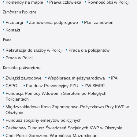
Komendy na mapie
Prawa człowieka
Równość płci w Policji
Zamówienia Publiczne
Przetargi
Zamówienia podprogowe
Plan zamówień
Kontakt
Praca
Rekrutacja do służby w Policji
Praca dla policjantów
Praca w Policji
Komunikacja Wewnętrzna
Związki zawodowe
Współpraca międzynarodowa
IPA
CEPOL
Fundusz Prewencyjny PZU
ZW SEiRP
Fundacja Pomocy Wdowom i Sierotom po Poległych
Policjantach
Międzyzakładowa Kasa Zapomogowo-Pożyczkowa Przy KWP w
Olsztynie
Fundusz socjalny emerytów policyjnych
Zakładowy Fundusz Świadczeń Socjalnych KWP w Olsztynie
Chór Policji Garnizonu Warmińsko-Mazurskiego