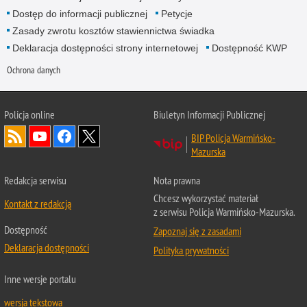
Dostęp do informacji publicznej
Petycje
Zasady zwrotu kosztów stawiennictwa świadka
Deklaracja dostępności strony internetowej
Dostępność KWP
Ochrona danych
Policja online
Biuletyn Informacji Publicznej
BIP Policja Warmińsko-
Mazurska
Redakcja serwisu
Nota prawna
Chcesz wykorzystać materiał
Kontakt z redakcją
z serwisu Policja Warmińsko-Mazurska.
Dostępność
Zapoznaj się z zasadami
Deklaracja dostępności
Polityka prywatności
Inne wersje portalu
wersja tekstowa