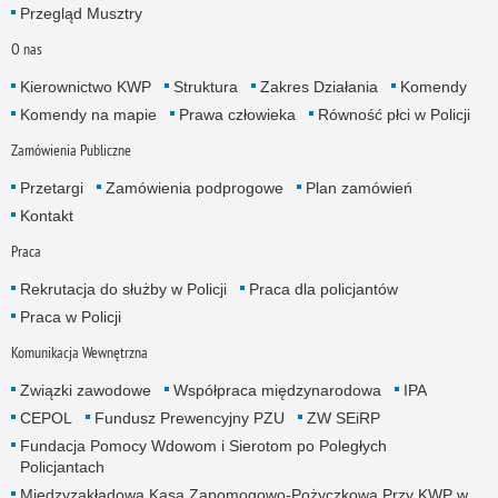
Przegląd Musztry
O nas
Kierownictwo KWP
Struktura
Zakres Działania
Komendy
Komendy na mapie
Prawa człowieka
Równość płci w Policji
Zamówienia Publiczne
Przetargi
Zamówienia podprogowe
Plan zamówień
Kontakt
Praca
Rekrutacja do służby w Policji
Praca dla policjantów
Praca w Policji
Komunikacja Wewnętrzna
Związki zawodowe
Współpraca międzynarodowa
IPA
CEPOL
Fundusz Prewencyjny PZU
ZW SEiRP
Fundacja Pomocy Wdowom i Sierotom po Poległych
Policjantach
Międzyzakładowa Kasa Zapomogowo-Pożyczkowa Przy KWP w