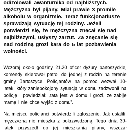
odizolowali awanturnika od najbliższych.
Mężczyzna był pijany. Miał prawie 3 promile
alkoholu w organizmie. Teraz funkcjonariusze
sprawdzają sytuację tej rodziny. Jeżeli
potwierdzi się, że mężczyzna znęcał się nad
najbliższymi, usłyszy zarzut. Za znęcanie się
nad rodziną grozi kara do 5 lat pozbawienia
wolności.
Wczoraj około godziny 21.20 oficer dyżury bartoszyckiej
komendy skierował patrol do jednej z rodzin na terenie
gminy Bartoszyce. Policjantów na pomoc wezwał 10-
latek, który zaniepokojony sytuacją w domu zadzwonił na
policję i powiedział: „tata jest w domu i grozi, że zabije
mamę i nie chce wyjść z domu”.
Na miejscu policjanci potwierdzili zgłoszenie. Jak ustalili,
mężczyzna nie mieszka z pokrzywdzoną. Tego dnia 39-
latek przyszedł do jej mieszkania pijany, wszczął