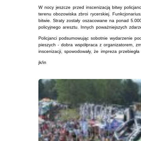
W nocy jeszcze przed inscenizacją bitwy policja
terenu obozowiska zbroi rycerskiej. Funkcjonariu
bitwie. Straty zostały oszacowane na ponad 5.000 z
policyjnego aresztu. Innych poważniejszych zdarz
Policjanci podsumowując sobotnie wydarzenie pod
pieszych - dobra współpraca z organizatorem, zm
inscenizacji, spowodowały, że impreza przebiegła
jk/in