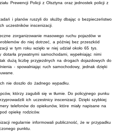
ału Prewencji Policji z Olsztyna oraz jednostek policji z
zadań i planów ruszyli do służby dbając o bezpieczeństwo
h uczestników inscenizacji.
kuteczne zorganizowanie masowego ruchu pojazdów w
problemów do niej dotrzeć, a później bez przeszkód
cji w tym roku wzięło w niej udział około 65 tys.
wy dotarła prywatnymi samochodami, wypełniając nimi
tak dużą liczbę przyjezdnych na drogach dojazdowych do
dnienia - spowalniając ruch samochodowy, jednak dzięki
usuwane.
ich nie doszło do żadnego wypadku.
pców, którzy zagubili się w tłumie. Do policyjnego punku
prowadzili ich uczestnicy inscenizacji. Dzięki szybkiej
numery telefonów do opiekunów, które miały napisane na
 pod opiekę rodziców.
izacji regularnie informowali publiczność, że w przypadku
aczonego punktu.