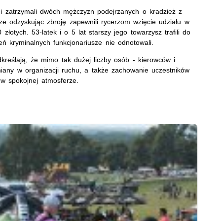
nci zatrzymali dwóch mężczyzn podejrzanych o kradzież z
sze odzyskując zbroję zapewnili rycerzom wzięcie udziału w
łotych. 53-latek i o 5 lat starszy jego towarzysz trafili do
eń kryminalnych funkcjonariusze nie odnotowali.
kreślają, że mimo tak dużej liczby osób - kierowców i
iany w organizacji ruchu, a także zachowanie uczestników
 w spokojnej atmosferze.