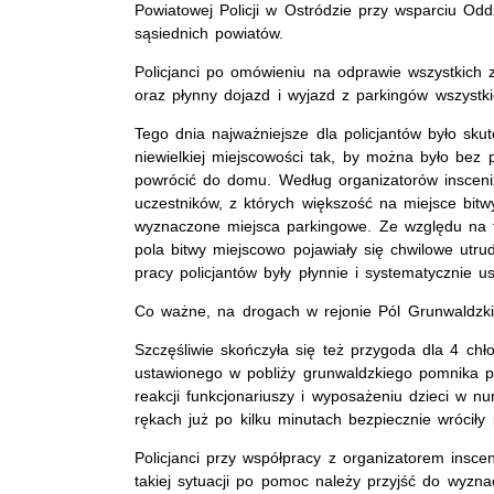
Powiatowej Policji w Ostródzie przy wsparciu Oddzi
sąsiednich powiatów.
Policjanci po omówieniu na odprawie wszystkich 
oraz płynny dojazd i wyjazd z parkingów wszystkic
Tego dnia najważniejsze dla policjantów było s
niewielkiej miejscowości tak, by można było bez 
powrócić do domu. Według organizatorów insceniza
uczestników, z których większość na miejsce bit
wyznaczone miejsca parkingowe. Ze względu na 
pola bitwy miejscowo pojawiały się chwilowe utru
pracy policjantów były płynnie i systematycznie 
Co ważne, na drogach w rejonie Pól Grunwaldzk
Szczęśliwie skończyła się też przygoda dla 4 chło
ustawionego w pobliży grunwaldzkiego pomnika przy
reakcji funkcjonariuszy i wyposażeniu dzieci w 
rękach już po kilku minutach bezpiecznie wróciły
Policjanci przy współpracy z organizatorem inscen
takiej sytuacji po pomoc należy przyjść do wyzn