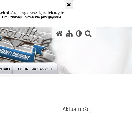
ych plików, to zgadzasz się na ich użycie
. Brak zmiany ustawienia przeglądarki
otwórz wysz
NTAKT
OCHRONA DANYCH
Aktualności