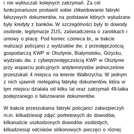
i nie wykluczali kolejnych zatrzymań. Za cel
funkcjonariusze postawili sobie zlikwidowanie fabryki
fałszywych dokumentów, na podstawie których wyłudzane
były kredyty z banków. W szczególności były to dowody
osobiste, legitymacje ZUS, zaświadczenia o zarobkach i
umowy o pracę. Pod koniec czerwca br., w trakcie
realizacji policjanci z wydziałów dw. z przestępczością
gospodarczą KWP w Olsztynie, Białymstoku, Giżycku,
wydziału dw. z cyberprzestępczością KWP w Olsztynie
przy wsparciu policyjnych antyterrorystów jednocześnie
przeszukali 4 miejsca na terenie Wałbrzycha. W jednym
z nich ujawnili nielegalną fabrykę dokumentów, która w
tym miejscu działała od kilku lat oraz zatrzymali 49-latka
podejrzanego o fałszowanie dokumentów.
W trakcie przeszukania fabryki policjanci zabezpieczyli
m.in. kilkadziesiąt zdjęć portretowych do dowodów,
kilkanaście uszkodzonych dowodów osobistych,
kilkadziesiąt odcisków silikonowych pieczęci o różnej