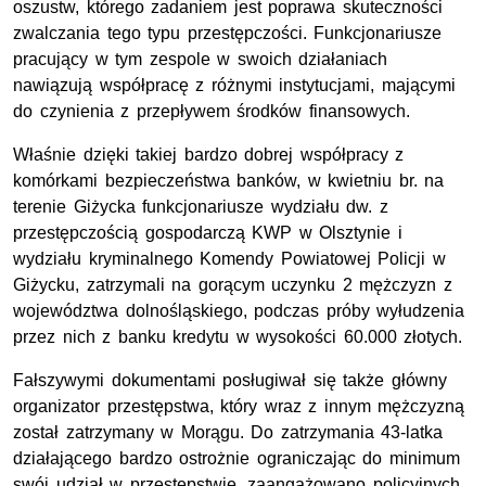
oszustw, którego zadaniem jest poprawa skuteczności
zwalczania tego typu przestępczości. Funkcjonariusze
pracujący w tym zespole w swoich działaniach
nawiązują współpracę z różnymi instytucjami, mającymi
do czynienia z przepływem środków finansowych.
Właśnie dzięki takiej bardzo dobrej współpracy z
komórkami bezpieczeństwa banków, w kwietniu br. na
terenie Giżycka funkcjonariusze wydziału dw. z
przestępczością gospodarczą KWP w Olsztynie i
wydziału kryminalnego Komendy Powiatowej Policji w
Giżycku, zatrzymali na gorącym uczynku 2 mężczyzn z
województwa dolnośląskiego, podczas próby wyłudzenia
przez nich z banku kredytu w wysokości 60.000 złotych.
Fałszywymi dokumentami posługiwał się także główny
organizator przestępstwa, który wraz z innym mężczyzną
został zatrzymany w Morągu. Do zatrzymania 43-latka
działającego bardzo ostrożnie ograniczając do minimum
swój udział w przestępstwie, zaangażowano policyjnych