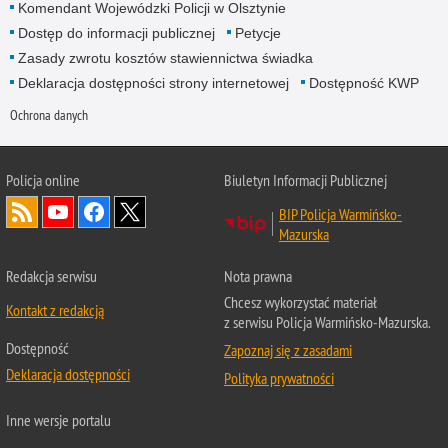
Komendant Wojewódzki Policji w Olsztynie
Dostęp do informacji publicznej
Petycje
Zasady zwrotu kosztów stawiennictwa świadka
Deklaracja dostępności strony internetowej
Dostępność KWP
Ochrona danych
Policja online
Biuletyn Informacji Publicznej
BIP Policja Warmińsko-
Mazurska
Redakcja serwisu
Nota prawna
Chcesz wykorzystać materiał
Kontakt z redakcją
z serwisu Policja Warmińsko-Mazurska.
Dostępność
Zapoznaj się z zasadami
Deklaracja dostępności
Polityka prywatności
Inne wersje portalu