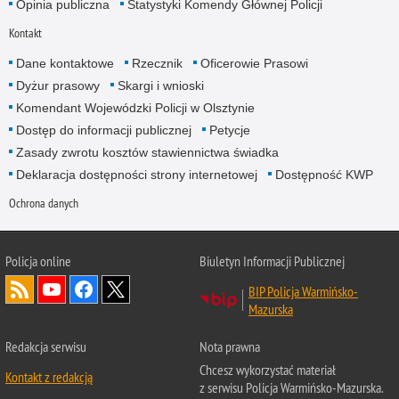
Opinia publiczna
Statystyki Komendy Głównej Policji
Kontakt
Dane kontaktowe
Rzecznik
Oficerowie Prasowi
Dyżur prasowy
Skargi i wnioski
Komendant Wojewódzki Policji w Olsztynie
Dostęp do informacji publicznej
Petycje
Zasady zwrotu kosztów stawiennictwa świadka
Deklaracja dostępności strony internetowej
Dostępność KWP
Ochrona danych
Policja online
Biuletyn Informacji Publicznej
BIP Policja Warmińsko-
Mazurska
Redakcja serwisu
Nota prawna
Chcesz wykorzystać materiał
Kontakt z redakcją
z serwisu Policja Warmińsko-Mazurska.