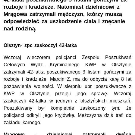
rozboje i kradzieże. Natomiast dzielnicowi z
Mrągowa zatrzymali mężczyzn, którzy muszą
odpowiedzieć za uszkodzenie ciała i znęcanie
nad rodziną.
Olsztyn- zpc zaskoczył 42-latka
Wczoraj wieczorem policjanci Zespołu Poszukiwań
Celowych Wydz. Kryminalnego KWP w Olsztynie
zatrzymali 42-latka poszukiwanego 3 listami gończymi za
rozboje i kradzieże. Marcin Z. ma do odbycia karę 8 lat
pozbawienia wolności. W sierpniu ubr. poszukiwacze z
KWP w Olsztynie przejęli jego sprawę. Wczoraj
zaskoczyli 42-latka w jednym z olsztyńskich mieszkań.
Poszukiwany był kompletnie zaskoczony tym, że
policjanci odkryli jego kryjówkę. Mężczyzna dziś trafi do
zakładu karnego.
Mrągowo - dzielnicowi zatrzymali dwóch