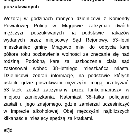
poszukiwanych
Wczoraj w godzinach rannych dzielnicowi z Komendy
Powiatowej Policji w Mrągowie zatrzymali dwóch
mężczyzn poszukiwanych na podstawie nakazów
wydanych przez miejscowy Sąd Rejonowy. 53–letni
mieszkaniec gminy Mrągowo miał do odbycia karę
półtora roku pozbawienia wolności za znęcanie się nad
rodziną. Podobną karę za uszkodzenie ciała sąd
zastosował wobec 38–letniego mieszkańca miasta.
Dzielnicowi zebrali informacje, na podstawie których
ustalili, gdzie poszukiwani mężczyźni mogą przebywać.
53–latek został zatrzymany przez funkcjonariuszy w
miejscu zamieszkania. Natomiast 38–latka policjanci
zastali u jego znajomego, gdzie zamierzał uczestniczyć
w imprezie alkoholowej. Obaj mężczyźni najbliższych
kilkanaście miesięcy spędzą za kratkami.
af/jd