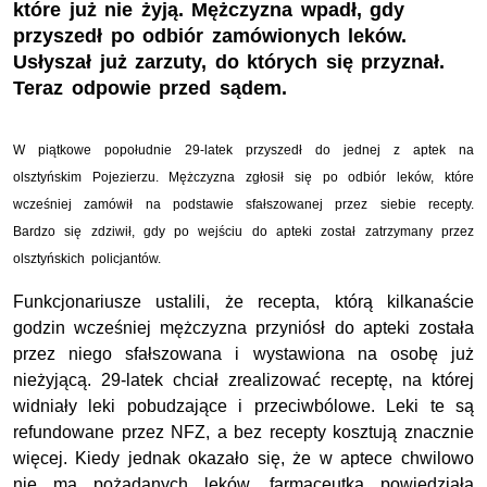
które już nie żyją. Mężczyzna wpadł, gdy
przyszedł po odbiór zamówionych leków.
Usłyszał już zarzuty, do których się przyznał.
Teraz odpowie przed sądem.
W piątkowe popołudnie 29-latek przyszedł do jednej z aptek na
olsztyńskim Pojezierzu. Mężczyzna zgłosił się po odbiór leków, które
wcześniej zamówił na podstawie sfałszowanej przez siebie recepty.
Bardzo się zdziwił, gdy po wejściu do apteki został zatrzymany przez
olsztyńskich policjantów.
Funkcjonariusze ustalili, że recepta, którą kilkanaście
godzin wcześniej mężczyzna przyniósł do apteki została
przez niego sfałszowana i wystawiona na osobę już
nieżyjącą. 29-latek chciał zrealizować receptę, na której
widniały leki pobudzające i przeciwbólowe. Leki te są
refundowane przez NFZ, a bez recepty kosztują znacznie
więcej. Kiedy jednak okazało się, że w aptece chwilowo
nie ma pożądanych leków, farmaceutka powiedziała