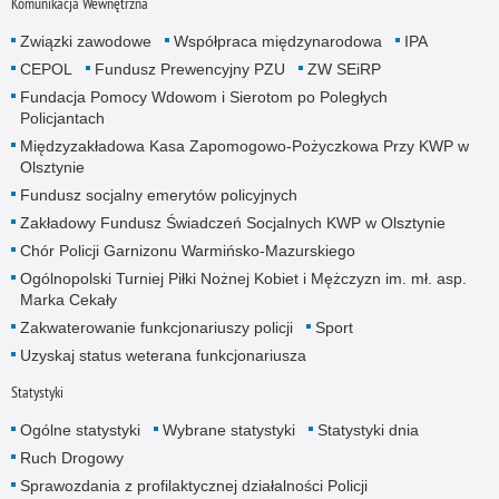
Komunikacja Wewnętrzna
Związki zawodowe
Współpraca międzynarodowa
IPA
CEPOL
Fundusz Prewencyjny PZU
ZW SEiRP
Fundacja Pomocy Wdowom i Sierotom po Poległych
Policjantach
Międzyzakładowa Kasa Zapomogowo-Pożyczkowa Przy KWP w
Olsztynie
Fundusz socjalny emerytów policyjnych
Zakładowy Fundusz Świadczeń Socjalnych KWP w Olsztynie
Chór Policji Garnizonu Warmińsko-Mazurskiego
Ogólnopolski Turniej Piłki Nożnej Kobiet i Mężczyzn im. mł. asp.
Marka Cekały
Zakwaterowanie funkcjonariuszy policji
Sport
Uzyskaj status weterana funkcjonariusza
Statystyki
Ogólne statystyki
Wybrane statystyki
Statystyki dnia
Ruch Drogowy
Sprawozdania z profilaktycznej działalności Policji