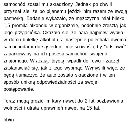
samochód został mu skradziony. Jednak po chwili
przyznał się, że po pijanemu jeździł nim razem ze swoją
partnerką. Badanie wykazało, że mężczyzna miał blisko
1,5 promila alkoholu w organizmie, podobnie zresztą jak
jego przyjaciółka. Okazało się, że para najpierw wypiła
w domu butelkę alkoholu, a następnie pojechała dwoma
samochodami do sąsiedniej miejscowości, by "odstawić"
zaparkowany na ich posesji samochód swojego
znajomego. Wracając toyotą, wpadli do rowu i zaczęli
zastanawiać się, jak z tego wybrnąć. Wymyślili więc, że
będą tłumaczyć, że auto zostało skradzione i w ten
sposób unikną odpowiedzialności za swoje
postępowanie.
Teraz mogą grozić im kary nawet do 2 lat pozbawienia
wolności i utrata uprawnień nawet na 15 lat.
bb/in