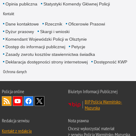
Opinia publiczna
Statystyki Komendy Głównej Policji
Kontakt
Dane kontaktowe
Rzecznik
Oficerowie Prasowi
Dyżur prasowy
Skargi i wnioski
Komendant Wojewódzki Policji w Olsztynie
Dostęp do informacji publicznej
Petycje
Zasady zwrotu kosztów stawiennictwa świadka
Deklaracja dostępności strony internetowej
Dostępność KWP
Ochrona danych
Policja online
Biuletyn Informacji Publicznej
BIP Policja Warmińsko-
Mazurska
Redakcja serwisu
Nota prawna
Chcesz wykorzystać materiał
Kontakt z redakcją
z serwisu Policja Warmińsko-Mazurska.