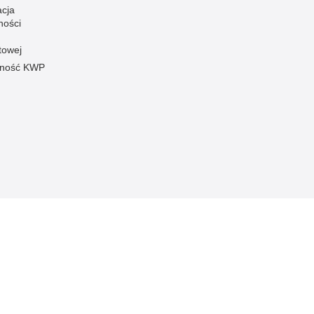
acja
ności
towej
pność KWP