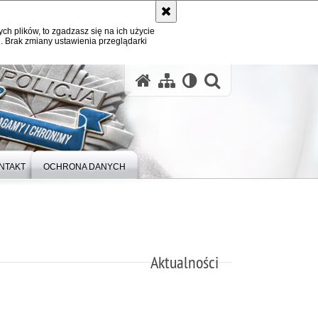
ych plików, to zgadzasz się na ich użycie
. Brak zmiany ustawienia przeglądarki
otwórz wysz
NTAKT
OCHRONA DANYCH
Aktualności