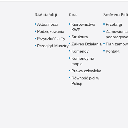
Działania Policji
O nas
Zamówienia Publ
Aktualności
Kierownictwo
Przetargi
KWP
Podziękowania
Zamówienia
Struktura
podprogow
Przyszłość a Ty
Zakres Działania
Plan zamów
Przegląd Musztry
Komendy
Kontakt
Komendy na
mapie
Prawa człowieka
Równość płci w
Policji