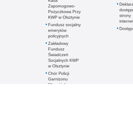
Kasa
Deklar
Zapomogowo-
dostęp
Pożyczkowa Przy
strony
KWP w Olsztynie
interne
Fundusz socjalny
Dostę
emerytów
policyjnych
Zakładowy
Fundusz
Świadczeń
Socjalnych KWP
w Olsztynie
Chór Policji
Garnizonu
Warmińsko-
Mazurskiego
Ogólnopolski
Turniej Piłki
Nożnej Kobiet i
Mężczyzn im. mł.
asp. Marka
Cekały