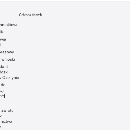
Ochrona danych
ontaktowe
ik
owie
i
prasowy
i wnioski
dant
dzki
 w Olsztynie
 do
cji
nej
 zwrotu
w
nnictwa
a