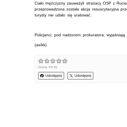
Ciało mężczyzny zauważyli strażacy OSP z Rucia
przeprowadzona została akcja resuscytacyjna p
turysty nie udało się uratować.
Policjanci, pod nadzorem prokuratora, wyjaśniają 
(as/kk)
Ocena: 0/5 (0)
Udostępnij
Udostępnij