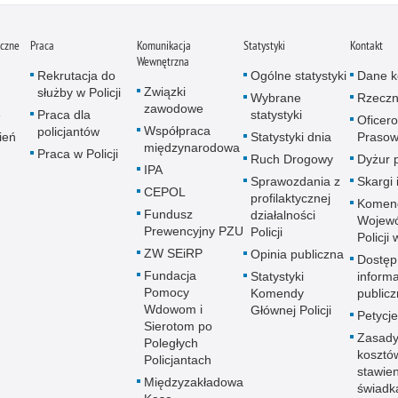
iczne
Praca
Komunikacja
Statystyki
Kontakt
Wewnętrzna
Rekrutacja do
Ogólne statystyki
Dane k
Związki
służby w Policji
Wybrane
Rzeczn
zawodowe
e
Praca dla
statystyki
Oficer
Współpraca
policjantów
ień
Statystyki dnia
Prasow
międzynarodowa
Praca w Policji
Ruch Drogowy
Dyżur 
IPA
Sprawozdania z
Skargi 
CEPOL
profilaktycznej
Komen
Fundusz
działalności
Wojewó
Prewencyjny PZU
Policji
Policji
ZW SEiRP
Opinia publiczna
Dostęp
Fundacja
Statystyki
informa
Pomocy
Komendy
publicz
Wdowom i
Głównej Policji
Petycje
Sierotom po
Zasady
Poległych
kosztó
Policjantach
stawie
Międzyzakładowa
świadk