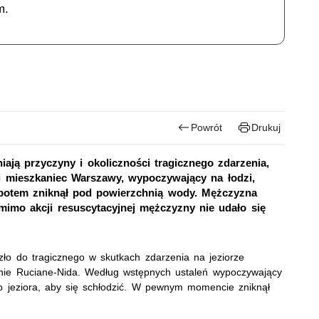
m.
Powrót
Drukuj
iają przyczyny i okoliczności tragicznego zdarzenia,
tni mieszkaniec Warszawy, wypoczywający na łodzi,
o potem zniknął pod powierzchnią wody. Mężczyzna
mimo akcji resuscytacyjnej mężczyzny nie udało się
zło do tragicznego w skutkach zdarzenia na jeziorze
inie Ruciane-Nida. Według wstępnych ustaleń wypoczywający
o jeziora, aby się schłodzić. W pewnym momencie zniknął