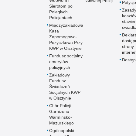
Wdowom i
Głównej Policji
Petycje
Sierotom po
Zasady
Poległych
kosztó
Policjantach
stawie
Międzyzakładowa
świadk
Kasa
Deklar
Zapomogowo-
dostęp
Pożyczkowa Przy
strony
KWP w Olsztynie
interne
Fundusz socjalny
Dostę
emerytów
policyjnych
Zakładowy
Fundusz
Świadczeń
Socjalnych KWP
w Olsztynie
Chór Policji
Garnizonu
Warmińsko-
Mazurskiego
Ogólnopolski