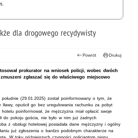
m.
akże dla drogowego recydywisty
Powrót
Drukuj
tosował prokurator na wniosek policji, wobec dwóch
 zmuszeni zgłaszać się do właściwego miejscowo
 południe (29.01.2025) został poinformowany o tym, że
e Iławy, opuścił go bez uregulowania rachunku za pobyt
k hotelu poinformował, że mężczyzna miał opłacić swoje
ł do pokoju gościa, nie było w nim już żadnych
oba z obsługi hotelowej posiadała dane mężczyzny i ogólny
iadaniu już zgłoszenia o bardzo podobnym charakterze na
sta. W toku późniejszych czynności policjantom pionu