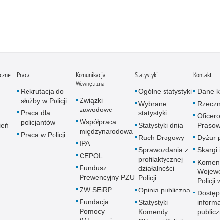
iczne
Praca
Komunikacja
Statystyki
Kontakt
Wewnętrzna
Rekrutacja do
Ogólne statystyki
Dane k
Związki
służby w Policji
Wybrane
Rzeczn
zawodowe
e
Praca dla
statystyki
Oficer
Współpraca
policjantów
ień
Statystyki dnia
Prasow
międzynarodowa
Praca w Policji
Ruch Drogowy
Dyżur 
IPA
Sprawozdania z
Skargi 
CEPOL
profilaktycznej
Komen
Fundusz
działalności
Wojewó
Prewencyjny PZU
Policji
Policji
ZW SEiRP
Opinia publiczna
Dostęp
Fundacja
Statystyki
informa
Pomocy
Komendy
publicz