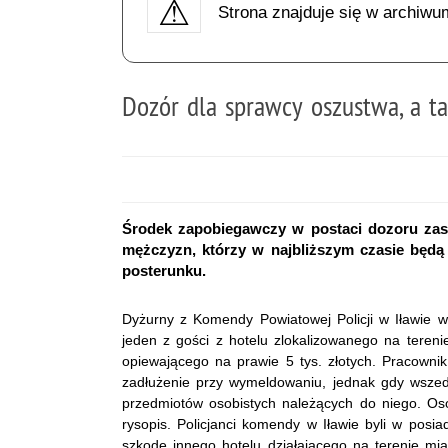
Strona znajduje się w archiwu
Dozór dla sprawcy oszustwa, a t
Środek zapobiegawczy w postaci dozoru zas
mężczyzn, którzy w najbliższym czasie będą
posterunku.
Dyżurny z Komendy Powiatowej Policji w Iławie w
jeden z gości z hotelu zlokalizowanego na tereni
opiewającego na prawie 5 tys. złotych. Pracowni
zadłużenie przy wymeldowaniu, jednak gdy wszed
przedmiotów osobistych należących do niego. Os
rysopis. Policjanci komendy w Iławie byli w pos
szkodę innego hotelu działającego na terenie mia