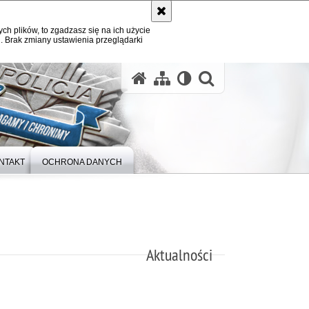
ych plików, to zgadzasz się na ich użycie
. Brak zmiany ustawienia przeglądarki
otwórz wysz
NTAKT
OCHRONA DANYCH
Aktualności