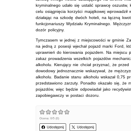
kryminalnego udało się ustalić sprawcę oszustw, 
celu osiągnięcia korzyści majątkowej wprowadził 
działając na szkodę dwóch hoteli, na łączną kwot
funkcjonariuszy Wydziału Kryminalnego. Mężczyzn
dozór policyjny.
Tymczasem w jednej z miejscowości w gminie Zale
na jedną z posesji wjechał pojazd marki Ford, kt
uprawnień do kierowania pojazdem. Na miejscu pol
zakaz prowadzenia wszelkich pojazdów mechani
alkoholu. Kierujący nie chciał przyznać, że prze
dowodowy jednoznacznie wskazywał, że mężczyz
alkoholu. Badanie stanu alkoholu wskazał 0,75 
przedstawiono zarzuty. Ponadto okazało się, że
pojazdów, więc będzie odpowiadał jako recydywis
zapobiegawczy w postaci dozoru.
Ocena: 0/5 (0)
Udostępnij
Udostępnij