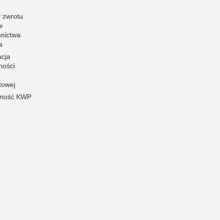
 zwrotu
w
nnictwa
a
acja
ności
towej
pność KWP