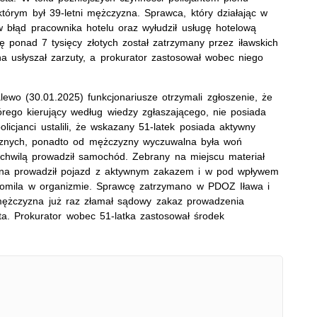
którym był 39-letni mężczyzna. Sprawca, który działając w
w błąd pracownika hotelu oraz wyłudził usługę hotelową
ę ponad 7 tysięcy złotych został zatrzymany przez iławskich
a usłyszał zarzuty, a prokurator zastosował wobec niego
wo (30.01.2025) funkcjonariusze otrzymali zgłoszenie, że
órego kierujący według wiedzy zgłaszającego, nie posiada
icjanci ustalili, że wskazany 51-latek posiada aktywny
cznych, ponadto od mężczyzny wyczuwalna była woń
d chwilą prowadził samochód. Zebrany na miejscu materiał
na prowadził pojazd z aktywnym zakazem i w pod wpływem
promila w organizmie. Sprawcę zatrzymano w PDOZ Iława i
 mężczyzna już raz złamał sądowy zakaz prowadzenia
ta. Prokurator wobec 51-latka zastosował środek