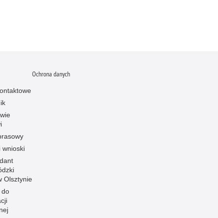
Ochrona danych
ontaktowe
ik
owie
i
prasowy
i wnioski
dant
dzki
 w Olsztynie
 do
cji
nej