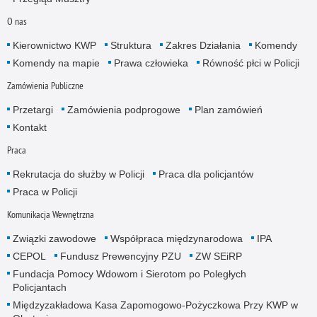
O nas
Kierownictwo KWP
Struktura
Zakres Działania
Komendy
Komendy na mapie
Prawa człowieka
Równość płci w Policji
Zamówienia Publiczne
Przetargi
Zamówienia podprogowe
Plan zamówień
Kontakt
Praca
Rekrutacja do służby w Policji
Praca dla policjantów
Praca w Policji
Komunikacja Wewnętrzna
Związki zawodowe
Współpraca międzynarodowa
IPA
CEPOL
Fundusz Prewencyjny PZU
ZW SEiRP
Fundacja Pomocy Wdowom i Sierotom po Poległych
Policjantach
Międzyzakładowa Kasa Zapomogowo-Pożyczkowa Przy KWP w