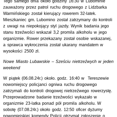
Tego samego dnia około godziny 16:30 w Lubominie
zauważony przez patrol ruchu drogowego z Lidzbarka
Warmińskiego został kierujący rowerem 32-latek.
Mieszkaniec gm. Lubomino został zatrzymany do kontroli
z uwagi na niepokojący styl jazdy. Wynik badania jego
stanu trzeźwości wskazał 3,2 promila alkoholu w jego
organizmie. Rower przekazany został osobie wskazanej,
a sprawca wykroczenia został ukarany mandatem w
wysokości 2500 zł.
Nowe Miasto Lubawskie – Sześciu nietrzeźwych w jeden
weekend
W piątek (06.08.24r.) około. godz. 16:40 w Tereszewie
nowomiejscy policjanci ogniwa ruchu drogowego
zatrzymali do kontroli drogowej nietrzeźwego rowerzystę.
Przeprowadzone badanie trzeźwości wykazało w
organizmie 23-latka ponad pół promila alkoholu. W
sobotę (07.08.24r.) około godz. 12:50 oficer dyżurny
nowomiejskiej komendy Policji otrzymał zgłoszenie o