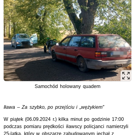
Samochód holowany quadem
Iława – Za szybko, po przejściu i „wężykiem”
W piątek (06.09.2024 r.) kilka minut po godzinie 17:00
podczas pomiaru prędkości iławscy policjanci namierzyli
25-latka, który w obszarze zabudowanym jechał z