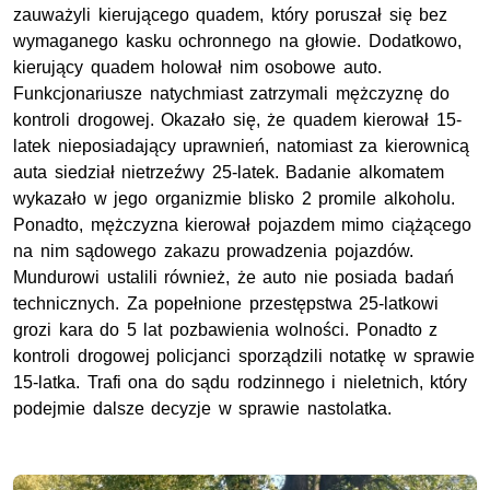
zauważyli kierującego quadem, który poruszał się bez
wymaganego kasku ochronnego na głowie. Dodatkowo,
kierujący quadem holował nim osobowe auto.
Funkcjonariusze natychmiast zatrzymali mężczyznę do
kontroli drogowej. Okazało się, że quadem kierował 15-
latek nieposiadający uprawnień, natomiast za kierownicą
auta siedział nietrzeźwy 25-latek. Badanie alkomatem
wykazało w jego organizmie blisko 2 promile alkoholu.
Ponadto, mężczyzna kierował pojazdem mimo ciążącego
na nim sądowego zakazu prowadzenia pojazdów.
Mundurowi ustalili również, że auto nie posiada badań
technicznych. Za popełnione przestępstwa 25-latkowi
grozi kara do 5 lat pozbawienia wolności. Ponadto z
kontroli drogowej policjanci sporządzili notatkę w sprawie
15-latka. Trafi ona do sądu rodzinnego i nieletnich, który
podejmie dalsze decyzje w sprawie nastolatka.