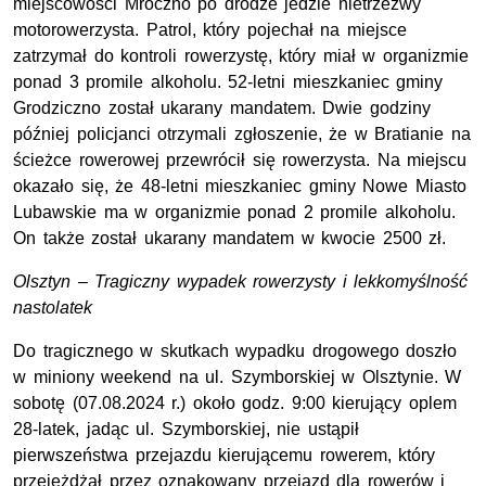
miejscowości Mroczno po drodze jedzie nietrzeźwy
motorowerzysta. Patrol, który pojechał na miejsce
zatrzymał do kontroli rowerzystę, który miał w organizmie
ponad 3 promile alkoholu. 52-letni mieszkaniec gminy
Grodziczno został ukarany mandatem. Dwie godziny
później policjanci otrzymali zgłoszenie, że w Bratianie na
ścieżce rowerowej przewrócił się rowerzysta. Na miejscu
okazało się, że 48-letni mieszkaniec gminy Nowe Miasto
Lubawskie ma w organizmie ponad 2 promile alkoholu.
On także został ukarany mandatem w kwocie 2500 zł.
Olsztyn – Tragiczny wypadek rowerzysty i lekkomyślność
nastolatek
Do tragicznego w skutkach wypadku drogowego doszło
w miniony weekend na ul. Szymborskiej w Olsztynie. W
sobotę (07.08.2024 r.) około godz. 9:00 kierujący oplem
28-latek, jadąc ul. Szymborskiej, nie ustąpił
pierwszeństwa przejazdu kierującemu rowerem, który
przejeżdżał przez oznakowany przejazd dla rowerów i