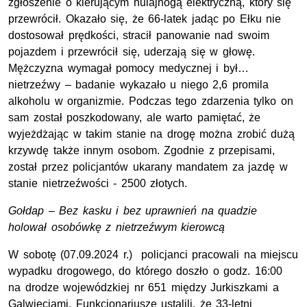
zgłoszenie o kierującym hulajnogą elektryczną, który się
przewrócił. Okazało się, że 66-latek jadąc po Ełku nie
dostosował prędkości, stracił panowanie nad swoim
pojazdem i przewrócił się, uderzają się w głowę.
Mężczyzna wymagał pomocy medycznej i był…
nietrzeźwy – badanie wykazało u niego 2,6 promila
alkoholu w organizmie. Podczas tego zdarzenia tylko on
sam został poszkodowany, ale warto pamiętać, że
wyjeżdżając w takim stanie na drogę można zrobić dużą
krzywdę także innym osobom. Zgodnie z przepisami,
został przez policjantów ukarany mandatem za jazdę w
stanie nietrzeźwości - 2500 złotych.
Gołdap – Bez kasku i bez uprawnień na quadzie
holował osobówkę z nietrzeźwym kierowcą
W sobotę (07.09.2024 r.) policjanci pracowali na miejscu
wypadku drogowego, do którego doszło o godz. 16:00
na drodze wojewódzkiej nr 651 między Jurkiszkami a
Galwieciami. Funkcjonariusze ustalili, że 33-letni