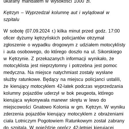
ukarany mandatem w wysokości 1000 zł.
Kętrzyn – Wyprzedzał kolumnę aut i wylądował w
szpitalu
W sobotę (07.09.2024 r.) kilka minut przed godz. 17:00
oficer dyżurny kętrzyńskich policjantów otrzymał
zgłoszenie o wypadku drogowym z udziałem motocyklisty
i auta osobowego, do którego doszło na ul. Sikorskiego
w Kętrzynie. Z przekazanych informacji wynikało, że
motocyklista jest nieprzytomny i potrzebna jest pomoc
medyczna. Na miejsce natychmiast zostały wysłane
służby ratunkowe. Będący na miejscu policjanci ustalili,
że kierujący motocyklem 42-latek podczas wyprzedzania
kolumny pojazdów uderzył w bok peugeota, którego
kierująca wykonywała manewr skrętu w lewo do
miejscowości Gnatowo Kolonia w gm. Kętrzyn. W wyniku
zderzenia pojazdów kierujący motocyklem z obrażeniami
ciała Lotniczym Pogotowiem Ratunkowym został zabrany
do szpitala. W pojeździe oprócz 42-letniej kierującej