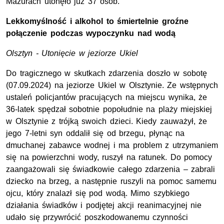
Mazurach utonęło już 37 osób.
Lekkomyślność i alkohol to śmiertelnie groźne
połączenie podczas wypoczynku nad wodą
Olsztyn - Utonięcie w jeziorze Ukiel
Do tragicznego w skutkach zdarzenia doszło w sobotę
(07.09.2024) na jeziorze Ukiel w Olsztynie. Ze wstępnych
ustaleń policjantów pracujących na miejscu wynika, że
36-latek spędzał sobotnie popołudnie na plaży miejskiej
w Olsztynie z trójką swoich dzieci. Kiedy zauważył, że
jego 7-letni syn oddalił się od brzegu, płynąc na
dmuchanej zabawce wodnej i ma problem z utrzymaniem
się na powierzchni wody, ruszył na ratunek. Do pomocy
zaangażowali się świadkowie całego zdarzenia – zabrali
dziecko na brzeg, a następnie ruszyli na pomoc samemu
ojcu, który znalazł się pod wodą. Mimo szybkiego
działania świadków i podjętej akcji reanimacyjnej nie
udało się przywrócić poszkodowanemu czynności