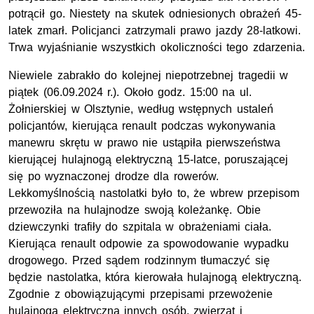
potrącił go. Niestety na skutek odniesionych obrażeń 45-
latek zmarł. Policjanci zatrzymali prawo jazdy 28-latkowi.
Trwa wyjaśnianie wszystkich okoliczności tego zdarzenia.
Niewiele zabrakło do kolejnej niepotrzebnej tragedii w
piątek (06.09.2024 r.). Około godz. 15:00 na ul.
Żołnierskiej w Olsztynie, według wstępnych ustaleń
policjantów, kierująca renault podczas wykonywania
manewru skrętu w prawo nie ustąpiła pierwszeństwa
kierującej hulajnogą elektryczną 15-latce, poruszającej
się po wyznaczonej drodze dla rowerów.
Lekkomyślnością nastolatki było to, że wbrew przepisom
przewoziła na hulajnodze swoją koleżankę. Obie
dziewczynki trafiły do szpitala w obrażeniami ciała.
Kierująca renault odpowie za spowodowanie wypadku
drogowego. Przed sądem rodzinnym tłumaczyć się
będzie nastolatka, która kierowała hulajnogą elektryczną.
Zgodnie z obowiązującymi przepisami przewożenie
hulajnogą elektryczną innych osób, zwierząt i