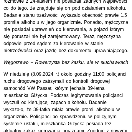
rozmowie z 24-latkiem nie posiadali żadnych wątpliwości
co do tego, że znajduje się on pod działaniem alkoholu.
Badanie stanu trzeźwości wykazało obecność prawie 1,5
promila alkoholu w jego organizmie. Ponadto, mężczyzna
nie posiadał uprawnień do kierowania, a pojazd którym
się poruszał nie był zarejestrowany. Teraz, mężczyzna
odpowie przed sądem za kierowanie w stanie
nietrzeźwości oraz jazdę bez dokumentu uprawniającego.
Węgorzewo – Rowerzysta bez kasku, ale w słuchawkach
W niedzielę (8.09.2024 r.) około godziny 11:00 policjanci
ruchu drogowego zatrzymali do kontroli drogowej
samochód VW Passat, którym jechała 39-letna
mieszkanka Giżycka. Podczas legitymowania policjanci
wyczuli od kierującej zapach alkoholu. Badanie
wykazało, że 39-latka miała prawie promil alkoholu w
organizmie. Policjanci po sprawdzeniu w policyjnym
systemie ustalili, mieszkanka Giżycka posiada też
aktualny zakaz kierowania pojazdami. Zgodnie z nowymi