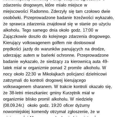
zdarzeniu drogowym, które miało miejsce w
miejscowości Radomno. Zderzyły się tam czołowo dwie
osobówki. Przeprowadzone badanie trzeźwości wykazało,
że sprawca zdarzenia znajdował się w stanie po użyciu
alkoholu. Tego samego dnia około godz. 17:00 w
Zajączkowie doszło do kolejnego zdarzenia drogowego.
Kierujący volkswagenem golfem nie dostosował
prędkości jazdy do warunków panujących na drodze,
uderzając autem w barierki ochronne. Przeprowadzone
badanie wykazało, że siedzący za kierownicą auta 49-
latek miał w organizmie ponad 2 promile alkoholu. W
nocy około 22:30 w Mikołajkach policjanci dzielnicowi
zatrzymali do kontroli drogowej kierującego
volkswagenem sharanem. W trakcie kontroli okazało się,
że 38-letni mieszkaniec gminy Kurzętnik miał w
organizmie blisko promil alkoholu. W niedzielę
(08.09.24r.) około godz. 19:20 oficer dyżurny
nowomiejskiej komendy otrzymał zgłoszenie, że w