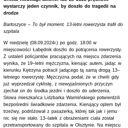
wystarczy jeden czynnik, by doszło do tragedii na
drodze
Bartoszyce – To był moment. 13-letni rowerzysta trafił do
szpitala
W niedzielę (08.09.2024r.) po godz. 18:00 w
miejscowości Łabędnik doszło do potrącenia rowerzysty.
Z ustaleń policjantów pracujących na miejscu zdarzenia
wynika, że 19–letni mężczyzna, kierując autem, jadąc w
kierunku Kętrzyna potracił jadącego tą samą drogą 13–
letniego rowerzystę. Mężczyzna podał, że w chwili gdy
już wyprzedzał cyklistę, z niewyjaśnionych przyczyn
zjechał on do środka jezdni i doszło do uderzenia.
Słowa mieszkańca Lidzbarka Warmińskiego potwierdzili
bezpośredni świadkowie zdarzenia. Kierujący oplem był
trzeźwy, podróżował z pasażerką, której tak jak i jemu
nic się nie stało. 13–latek z obrażeniami ciała został
przetransportowany do szpitala w Olsztynie. Na miejscu