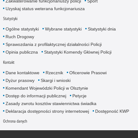
Zakwaterowanie funkcjonariuszy policji
Sport
Uzyskaj status weterana funkcjonariusza
Statystyki
Ogólne statystyki
Wybrane statystyki
Statystyki dnia
Ruch Drogowy
Sprawozdania z profilaktycznej działalności Policji
Opinia publiczna
Statystyki Komendy Głównej Policji
Kontakt
Dane kontaktowe
Rzecznik
Oficerowie Prasowi
Dyżur prasowy
Skargi i wnioski
Komendant Wojewódzki Policji w Olsztynie
Dostęp do informacji publicznej
Petycje
Zasady zwrotu kosztów stawiennictwa świadka
Deklaracja dostępności strony internetowej
Dostępność KWP
Ochrona danych