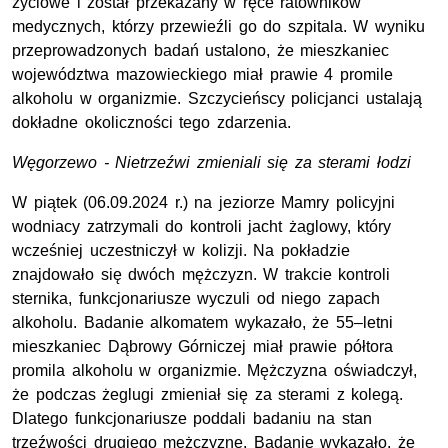
życiowe i został przekazany w ręce ratowników
medycznych, którzy przewieźli go do szpitala. W wyniku
przeprowadzonych badań ustalono, że mieszkaniec
województwa mazowieckiego miał prawie 4 promile
alkoholu w organizmie. Szczycieńscy policjanci ustalają
dokładne okoliczności tego zdarzenia.
Węgorzewo - Nietrzeźwi zmieniali się za sterami łodzi
W piątek (06.09.2024 r.) na jeziorze Mamry policyjni
wodniacy zatrzymali do kontroli jacht żaglowy, który
wcześniej uczestniczył w kolizji. Na pokładzie
znajdowało się dwóch mężczyzn. W trakcie kontroli
sternika, funkcjonariusze wyczuli od niego zapach
alkoholu. Badanie alkomatem wykazało, że 55–letni
mieszkaniec Dąbrowy Górniczej miał prawie półtora
promila alkoholu w organizmie. Mężczyzna oświadczył,
że podczas żeglugi zmieniał się za sterami z kolegą.
Dlatego funkcjonariusze poddali badaniu na stan
trzeźwości drugiego mężczyznę. Badanie wykazało, że