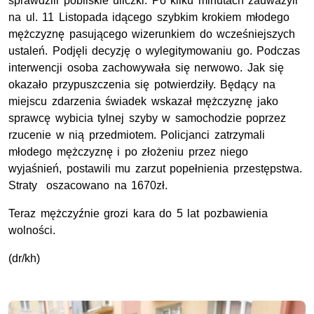
sprawdzili pobliskie uliczki. Po kilku minutach zauważyli
na ul. 11 Listopada idącego szybkim krokiem młodego
mężczyznę pasującego wizerunkiem do wcześniejszych
ustaleń. Podjęli decyzję o wylegitymowaniu go. Podczas
interwencji osoba zachowywała się nerwowo. Jak się
okazało przypuszczenia się potwierdziły. Będący na
miejscu zdarzenia świadek wskazał mężczyznę jako
sprawcę wybicia tylnej szyby w samochodzie poprzez
rzucenie w nią przedmiotem. Policjanci zatrzymali
młodego mężczyznę i po złożeniu przez niego
wyjaśnień, postawili mu zarzut popełnienia przestępstwa.
Straty oszacowano na 1670zł.
Teraz mężczyźnie grozi kara do 5 lat pozbawienia
wolności.
(dr/kh)