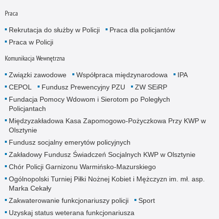
Praca
Rekrutacja do służby w Policji
Praca dla policjantów
Praca w Policji
Komunikacja Wewnętrzna
Związki zawodowe
Współpraca międzynarodowa
IPA
CEPOL
Fundusz Prewencyjny PZU
ZW SEiRP
Fundacja Pomocy Wdowom i Sierotom po Poległych
Policjantach
Międzyzakładowa Kasa Zapomogowo-Pożyczkowa Przy KWP w
Olsztynie
Fundusz socjalny emerytów policyjnych
Zakładowy Fundusz Świadczeń Socjalnych KWP w Olsztynie
Chór Policji Garnizonu Warmińsko-Mazurskiego
Ogólnopolski Turniej Piłki Nożnej Kobiet i Mężczyzn im. mł. asp.
Marka Cekały
Zakwaterowanie funkcjonariuszy policji
Sport
Uzyskaj status weterana funkcjonariusza