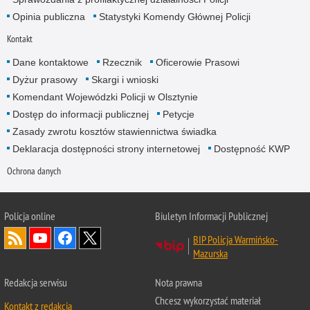
Opinia publiczna
Statystyki Komendy Głównej Policji
Kontakt
Dane kontaktowe
Rzecznik
Oficerowie Prasowi
Dyżur prasowy
Skargi i wnioski
Komendant Wojewódzki Policji w Olsztynie
Dostęp do informacji publicznej
Petycje
Zasady zwrotu kosztów stawiennictwa świadka
Deklaracja dostępności strony internetowej
Dostępność KWP
Ochrona danych
Policja online
Biuletyn Informacji Publicznej
BIP Policja Warmińsko-
Mazurska
Redakcja serwisu
Nota prawna
Chcesz wykorzystać materiał
Kontakt z redakcją