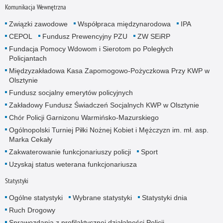
Komunikacja Wewnętrzna
Związki zawodowe
Współpraca międzynarodowa
IPA
CEPOL
Fundusz Prewencyjny PZU
ZW SEiRP
Fundacja Pomocy Wdowom i Sierotom po Poległych
Policjantach
Międzyzakładowa Kasa Zapomogowo-Pożyczkowa Przy KWP w
Olsztynie
Fundusz socjalny emerytów policyjnych
Zakładowy Fundusz Świadczeń Socjalnych KWP w Olsztynie
Chór Policji Garnizonu Warmińsko-Mazurskiego
Ogólnopolski Turniej Piłki Nożnej Kobiet i Mężczyzn im. mł. asp.
Marka Cekały
Zakwaterowanie funkcjonariuszy policji
Sport
Uzyskaj status weterana funkcjonariusza
Statystyki
Ogólne statystyki
Wybrane statystyki
Statystyki dnia
Ruch Drogowy
Sprawozdania z profilaktycznej działalności Policji