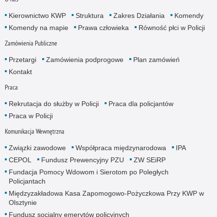
Kierownictwo KWP
Struktura
Zakres Działania
Komendy
Komendy na mapie
Prawa człowieka
Równość płci w Policji
Zamówienia Publiczne
Przetargi
Zamówienia podprogowe
Plan zamówień
Kontakt
Praca
Rekrutacja do służby w Policji
Praca dla policjantów
Praca w Policji
Komunikacja Wewnętrzna
Związki zawodowe
Współpraca międzynarodowa
IPA
CEPOL
Fundusz Prewencyjny PZU
ZW SEiRP
Fundacja Pomocy Wdowom i Sierotom po Poległych
Policjantach
Międzyzakładowa Kasa Zapomogowo-Pożyczkowa Przy KWP w
Olsztynie
Fundusz socjalny emerytów policyjnych