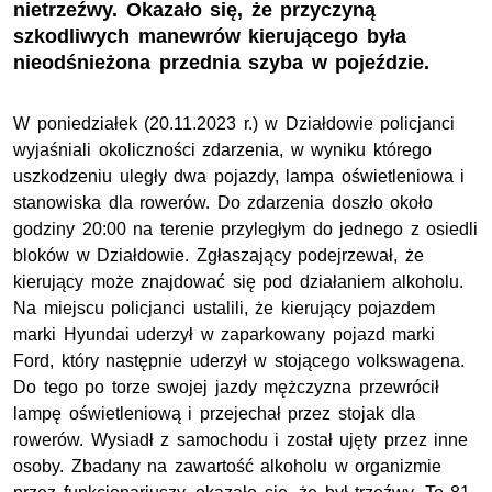
nietrzeźwy. Okazało się, że przyczyną
szkodliwych manewrów kierującego była
nieodśnieżona przednia szyba w pojeździe.
W poniedziałek (20.11.2023 r.) w Działdowie policjanci
wyjaśniali okoliczności zdarzenia, w wyniku którego
uszkodzeniu uległy dwa pojazdy, lampa oświetleniowa i
stanowiska dla rowerów. Do zdarzenia doszło około
godziny 20:00 na terenie przyległym do jednego z osiedli
bloków w Działdowie. Zgłaszający podejrzewał, że
kierujący może znajdować się pod działaniem alkoholu.
Na miejscu policjanci ustalili, że kierujący pojazdem
marki Hyundai uderzył w zaparkowany pojazd marki
Ford, który następnie uderzył w stojącego volkswagena.
Do tego po torze swojej jazdy mężczyzna przewrócił
lampę oświetleniową i przejechał przez stojak dla
rowerów. Wysiadł z samochodu i został ujęty przez inne
osoby. Zbadany na zawartość alkoholu w organizmie