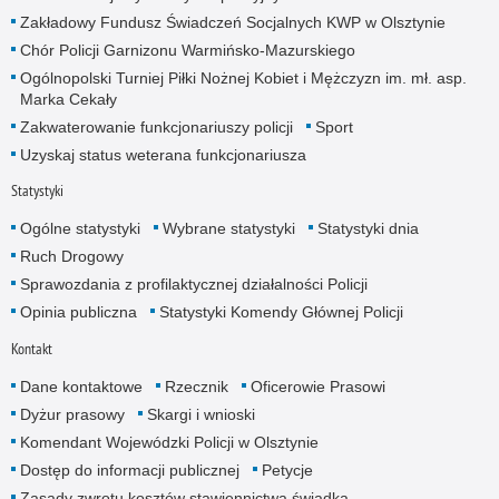
Zakładowy Fundusz Świadczeń Socjalnych KWP w Olsztynie
Chór Policji Garnizonu Warmińsko-Mazurskiego
Ogólnopolski Turniej Piłki Nożnej Kobiet i Mężczyzn im. mł. asp.
Marka Cekały
Zakwaterowanie funkcjonariuszy policji
Sport
Uzyskaj status weterana funkcjonariusza
Statystyki
Ogólne statystyki
Wybrane statystyki
Statystyki dnia
Ruch Drogowy
Sprawozdania z profilaktycznej działalności Policji
Opinia publiczna
Statystyki Komendy Głównej Policji
Kontakt
Dane kontaktowe
Rzecznik
Oficerowie Prasowi
Dyżur prasowy
Skargi i wnioski
Komendant Wojewódzki Policji w Olsztynie
Dostęp do informacji publicznej
Petycje
Zasady zwrotu kosztów stawiennictwa świadka