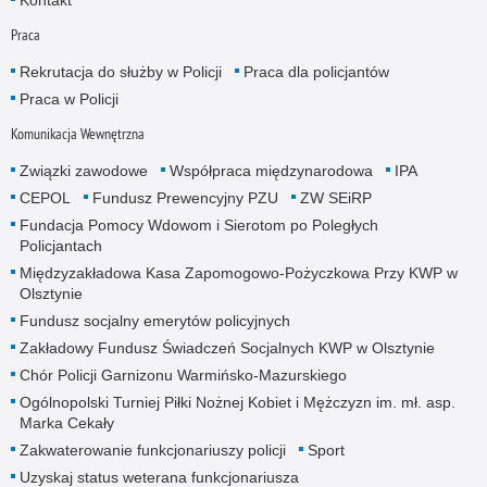
Kontakt
Praca
Rekrutacja do służby w Policji
Praca dla policjantów
Praca w Policji
Komunikacja Wewnętrzna
Związki zawodowe
Współpraca międzynarodowa
IPA
CEPOL
Fundusz Prewencyjny PZU
ZW SEiRP
Fundacja Pomocy Wdowom i Sierotom po Poległych
Policjantach
Międzyzakładowa Kasa Zapomogowo-Pożyczkowa Przy KWP w
Olsztynie
Fundusz socjalny emerytów policyjnych
Zakładowy Fundusz Świadczeń Socjalnych KWP w Olsztynie
Chór Policji Garnizonu Warmińsko-Mazurskiego
Ogólnopolski Turniej Piłki Nożnej Kobiet i Mężczyzn im. mł. asp.
Marka Cekały
Zakwaterowanie funkcjonariuszy policji
Sport
Uzyskaj status weterana funkcjonariusza