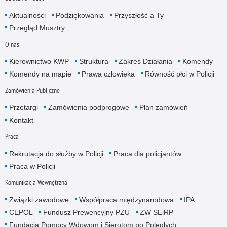
Aktualności
Podziękowania
Przyszłość a Ty
Przegląd Musztry
O nas
Kierownictwo KWP
Struktura
Zakres Działania
Komendy
Komendy na mapie
Prawa człowieka
Równość płci w Policji
Zamówienia Publiczne
Przetargi
Zamówienia podprogowe
Plan zamówień
Kontakt
Praca
Rekrutacja do służby w Policji
Praca dla policjantów
Praca w Policji
Komunikacja Wewnętrzna
Związki zawodowe
Współpraca międzynarodowa
IPA
CEPOL
Fundusz Prewencyjny PZU
ZW SEiRP
Fundacja Pomocy Wdowom i Sierotom po Poległych