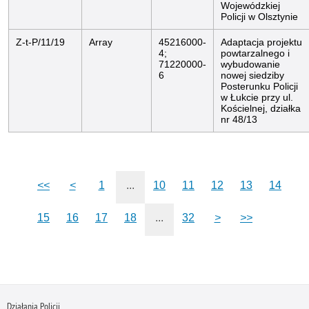
Wojewódzkiej
Policji w Olsztynie
Z-t-P/11/19
Array
45216000-
Adaptacja projektu
4;
powtarzalnego i
71220000-
wybudowanie
6
nowej siedziby
Posterunku Policji
w Łukcie przy ul.
Kościelnej, działka
nr 48/13
<<
<
1
...
10
11
12
13
14
15
16
17
18
...
32
>
>>
Działania Policji