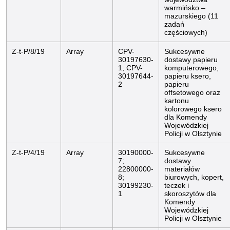
warmińsko –
mazurskiego (11
zadań
częściowych)
Z-t-P/8/19
Array
CPV-
Sukcesywne
30197630-
dostawy papieru
1; CPV-
komputerowego,
30197644-
papieru ksero,
2
papieru
offsetowego oraz
kartonu
kolorowego ksero
dla Komendy
Wojewódzkiej
Policji w Olsztynie
Z-t-P/4/19
Array
30190000-
Sukcesywne
7;
dostawy
22800000-
materiałów
8;
biurowych, kopert,
30199230-
teczek i
1
skoroszytów dla
Komendy
Wojewódzkiej
Policji w Olsztynie