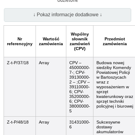
↓ Pokaż informacje dodatkowe ↓
Wspólny
Nr
Wartość
słownik
Przedmiot
referencyjny
zamówienia
zamówień
zamówienia
(CPV)
Z-t-P/37/18
Array
CPV –
Budowa nowej
45000000-
siedziby Komendy
7-; CPV-
Powiatowej Policji
39130000-
w Bartoszycach
2 – ;CPV –
wraz z
39110000-
wyposażeniem w
6; CPV-
sprzęt
35200000-
kwaterunkowy oraz
6; CPV-
sprzęt techniki
38000000-
policyjnej i biurowej
5
Z-t-P/48/18
Array
31431000-
Sukcesywne
6
dostawy
akumulatorów