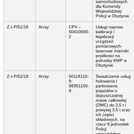
samochodowych
dla Komendy
Wojewódzkiej
Policji w Olsztynie
Z-t-P/51/18
Array
CPV –
Usługi napraw,
50410000-
kalibracji i
2
legalizacji
urządzeń
pomiarowych-
laserowe mierniki
prędkości na
potrzeby KWP w
Olsztynie
Z-t-P/52/18
Array
50118110-
Świadczenie usług
9;
holowania i
98351100-
parkowania
9
pojazdów o
dopuszczalnej
masie całkowitej
(DMC) do 3,5 t i
powyżej 3,5 t oraz
ich części
składowych, na
rzecz 9 jednostek
Policji
województwa