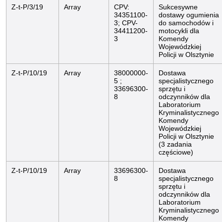
Z-t-P/3/19
Array
CPV:
Sukcesywne
34351100-
dostawy ogumienia
3; CPV-
do samochodów i
34411200-
motocykli dla
3
Komendy
Wojewódzkiej
Policji w Olsztynie
Z-t-P/10/19
Array
38000000-
Dostawa
5 ;
specjalistycznego
33696300-
sprzętu i
8
odczynników dla
Laboratorium
Kryminalistycznego
Komendy
Wojewódzkiej
Policji w Olsztynie
(3 zadania
częściowe)
Z-t-P/10/19
Array
33696300-
Dostawa
8
specjalistycznego
sprzętu i
odczynników dla
Laboratorium
Kryminalistycznego
Komendy