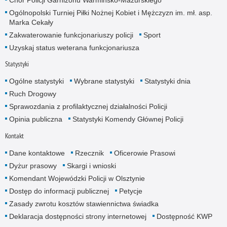
Chór Policji Garnizonu Warmińsko-Mazurskiego
Ogólnopolski Turniej Piłki Nożnej Kobiet i Mężczyzn im. mł. asp.
Marka Cekały
Zakwaterowanie funkcjonariuszy policji
Sport
Uzyskaj status weterana funkcjonariusza
Statystyki
Ogólne statystyki
Wybrane statystyki
Statystyki dnia
Ruch Drogowy
Sprawozdania z profilaktycznej działalności Policji
Opinia publiczna
Statystyki Komendy Głównej Policji
Kontakt
Dane kontaktowe
Rzecznik
Oficerowie Prasowi
Dyżur prasowy
Skargi i wnioski
Komendant Wojewódzki Policji w Olsztynie
Dostęp do informacji publicznej
Petycje
Zasady zwrotu kosztów stawiennictwa świadka
Deklaracja dostępności strony internetowej
Dostępność KWP