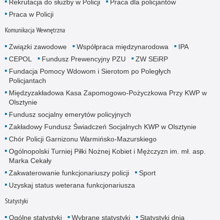
Rekrutacja do służby w Policji
Praca dla policjantów
Praca w Policji
Komunikacja Wewnętrzna
Związki zawodowe
Współpraca międzynarodowa
IPA
CEPOL
Fundusz Prewencyjny PZU
ZW SEiRP
Fundacja Pomocy Wdowom i Sierotom po Poległych
Policjantach
Międzyzakładowa Kasa Zapomogowo-Pożyczkowa Przy KWP w
Olsztynie
Fundusz socjalny emerytów policyjnych
Zakładowy Fundusz Świadczeń Socjalnych KWP w Olsztynie
Chór Policji Garnizonu Warmińsko-Mazurskiego
Ogólnopolski Turniej Piłki Nożnej Kobiet i Mężczyzn im. mł. asp.
Marka Cekały
Zakwaterowanie funkcjonariuszy policji
Sport
Uzyskaj status weterana funkcjonariusza
Statystyki
Ogólne statystyki
Wybrane statystyki
Statystyki dnia