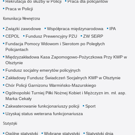
Rekrutacja do służby w Policji
Praca dla policjantów
Praca w Policji
Komunikacja Wewnętrzna
Związki zawodowe
Współpraca międzynarodowa
IPA
CEPOL
Fundusz Prewencyjny PZU
ZW SEiRP
Fundacja Pomocy Wdowom i Sierotom po Poległych
Policjantach
Międzyzakładowa Kasa Zapomogowo-Pożyczkowa Przy KWP w
Olsztynie
Fundusz socjalny emerytów policyjnych
Zakładowy Fundusz Świadczeń Socjalnych KWP w Olsztynie
Chór Policji Garnizonu Warmińsko-Mazurskiego
Ogólnopolski Turniej Piłki Nożnej Kobiet i Mężczyzn im. mł. asp.
Marka Cekały
Zakwaterowanie funkcjonariuszy policji
Sport
Uzyskaj status weterana funkcjonariusza
Statystyki
Ogólne statystyki
Wybrane statystyki
Statystyki dnia