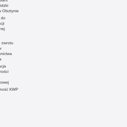
dant
dzki
 w Olsztynie
 do
cji
nej
 zwrotu
w
nnictwa
a
acja
ności
towej
pność KWP