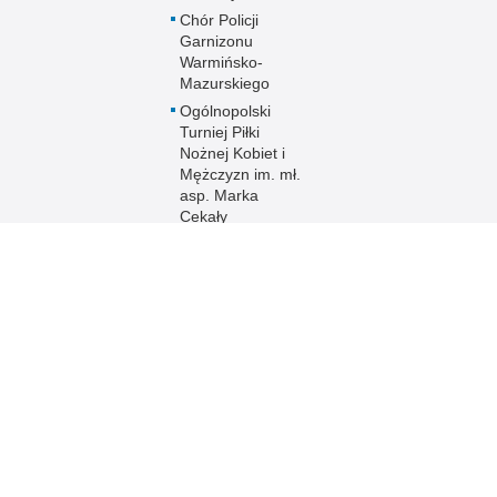
Chór Policji
Garnizonu
Warmińsko-
Mazurskiego
Ogólnopolski
Turniej Piłki
Nożnej Kobiet i
Mężczyzn im. mł.
asp. Marka
Cekały
Zakwaterowanie
funkcjonariuszy
policji
Sport
Uzyskaj status
weterana
funkcjonariusza