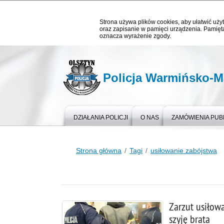
Strona używa plików cookies, aby ułatwić użyt
oraz zapisanie w pamięci urządzenia. Pamięta
oznacza wyrażenie zgody.
Policja Warmińsko-M
DZIAŁANIA POLICJI
O NAS
ZAMÓWIENIA PUB
Strona główna
Tagi
usiłowanie zabójstwa
Zarzut usiłowa
szyję brata