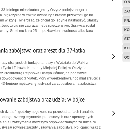
O 
li 33-letniego mieszkańca gminy Orzysz podejrzanego o
ZA
a. Mężczyzna w trakcie awantury z bratem przewrócił go na
em w szyję. Twierdząc, że chciał go jedynie nastraszyć. Starszy
PR
ala. Jego życiu nie zagraża niebezpieczeństwo. Sprawca został
KO
any. Grozi mu kara 25 lat pozbawienia wolności albo kara
ST
KO
nia zabójstwa oraz areszt dla 37-latka
OC
racy olsztyńskich funkcjonariuszy z Wydziału do Walki z
 Życiu i Zdrowiu Komendy Miejskiej Policji w Olsztynie
z Prokuraturę Rejonową Olsztyn Północ, na podstawie
u dowodowego 37-latek, który w weekendową noc miał zrzucić z
 43-leniego mężczyznę, usłyszał zarzut usiłowania zabójstwa.
łowanie zabójstwa oraz udział w bójce
ych działań, godziny spędzone na przesłuchaniach i analizie
itoringu, szereg czynności procesowych oraz operacyjnych
alenia i zatrzymania mężczyzn odpowiedzialnych za udział w
usłyszał również zarzuty usiłowania zabójstwa. Policjanci wraz z