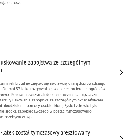
ują o areszt.
 usiłowanie zabójstwa ze szczególnym
m
ni mieli brutalnie znęcać się nad swoją ofiarą doprowadzając
i. Dramat 57-latka rozgrywał się w altance na terenie ogródków
ewie. Policjanci zatrzymali do tej sprawy trzech mężczyzn.
 zarzuty usiłowania zabójstwa ze szczególnym okrucieństwem
zut nieudzielenia pomocy osobie, której życie i zdrowie było
wanie środka zapobiegawczego w postaci tymczasowego
ci przebywa w szpitalu.
-latek został tymczasowy aresztowany