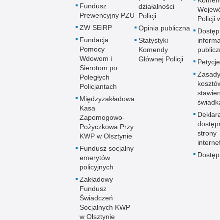
Komen
Fundusz
działalności
Wojewó
Prewencyjny PZU
Policji
Policji
ZW SEiRP
Opinia publiczna
Dostęp
Fundacja
Statystyki
informa
Pomocy
Komendy
publicz
Wdowom i
Głównej Policji
Petycje
Sierotom po
Zasady
Poległych
kosztó
Policjantach
stawie
Międzyzakładowa
świadk
Kasa
Deklar
Zapomogowo-
dostęp
Pożyczkowa Przy
strony
KWP w Olsztynie
interne
Fundusz socjalny
Dostę
emerytów
policyjnych
Zakładowy
Fundusz
Świadczeń
Socjalnych KWP
w Olsztynie