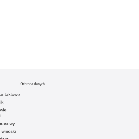
Ochrona danych
ontaktowe
ik
owie
i
prasowy
i wnioski