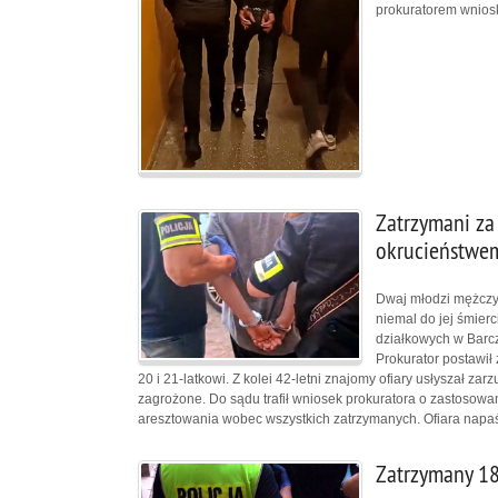
prokuratorem wniosk
Zatrzymani za
okrucieństwe
Dwaj młodzi mężczyź
niemal do jej śmierc
działkowych w Barcz
Prokurator postawił
20 i 21-latkowi. Z kolei 42-letni znajomy ofiary usłyszał zar
zagrożone. Do sądu trafił wniosek prokuratora o zastoso
aresztowania wobec wszystkich zatrzymanych. Ofiara napaś
Zatrzymany 18