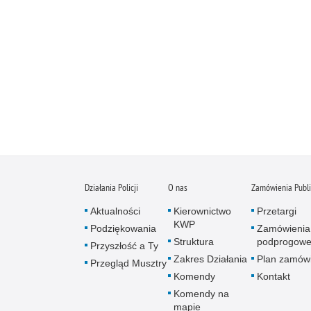
Działania Policji
O nas
Zamówienia Publ
Aktualności
Kierownictwo
Przetargi
KWP
Podziękowania
Zamówienia
Struktura
podprogow
Przyszłość a Ty
Zakres Działania
Plan zamów
Przegląd Musztry
Komendy
Kontakt
Komendy na
mapie