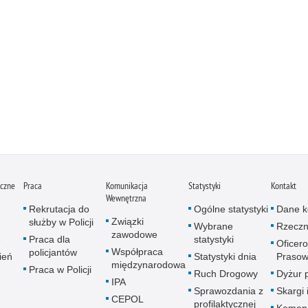
iczne
Praca
Komunikacja
Statystyki
Kontakt
Wewnętrzna
Rekrutacja do
Ogólne statystyki
Dane k
Związki
służby w Policji
Wybrane
Rzeczn
zawodowe
e
Praca dla
statystyki
Oficer
Współpraca
policjantów
ień
Statystyki dnia
Prasow
międzynarodowa
Praca w Policji
Ruch Drogowy
Dyżur 
IPA
Sprawozdania z
Skargi 
CEPOL
profilaktycznej