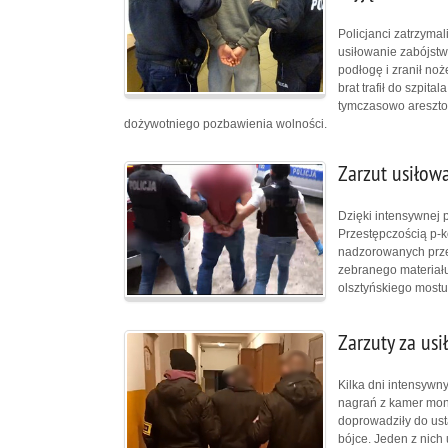
Policjanci zatrzyma
usiłowanie zabójstw
podłogę i zranił noż
brat trafił do szpit
tymczasowo aresztow
dożywotniego pozbawienia wolności.
Zarzut usiłowa
Dzięki intensywnej p
Przestępczością p-ko
nadzorowanych prze
zebranego materiał
olsztyńskiego mostu
Zarzuty za usi
Kilka dni intensywn
nagrań z kamer mon
doprowadziły do ust
bójce. Jeden z nich 