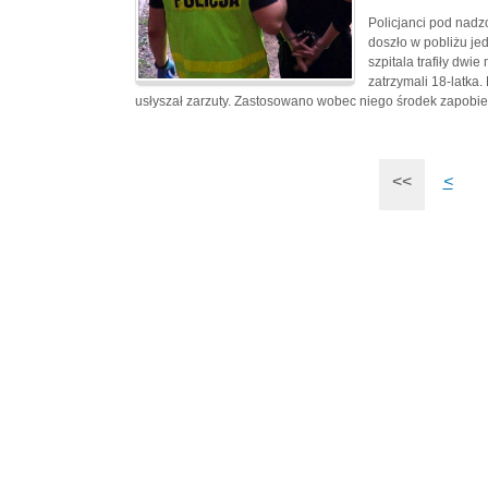
Policjanci pod nadz
doszło w pobliżu je
szpitala trafiły dwi
zatrzymali 18-latk
usłyszał zarzuty. Zastosowano wobec niego środek zapobie
<<
<