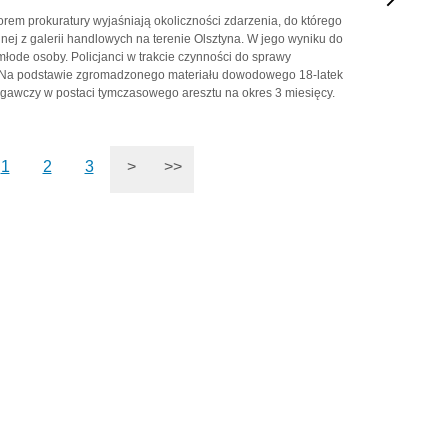
orem prokuratury wyjaśniają okoliczności zdarzenia, do którego
dnej z galerii handlowych na terenie Olsztyna. W jego wyniku do
e młode osoby. Policjanci w trakcie czynności do sprawy
a. Na podstawie zgromadzonego materiału dowodowego 18-latek
gawczy w postaci tymczasowego aresztu na okres 3 miesięcy.
1
2
3
>
>>