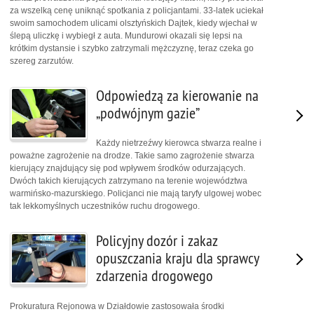
za wszelką cenę uniknąć spotkania z policjantami. 33-latek uciekał
swoim samochodem ulicami olsztyńskich Dajtek, kiedy wjechał w
ślepą uliczkę i wybiegł z auta. Mundurowi okazali się lepsi na
krótkim dystansie i szybko zatrzymali mężczyznę, teraz czeka go
szereg zarzutów.
Odpowiedzą za kierowanie na
„podwójnym gazie”
Każdy nietrzeźwy kierowca stwarza realne i
poważne zagrożenie na drodze. Takie samo zagrożenie stwarza
kierujący znajdujący się pod wpływem środków odurzających.
Dwóch takich kierujących zatrzymano na terenie województwa
warmińsko-mazurskiego. Policjanci nie mają taryfy ulgowej wobec
tak lekkomyślnych uczestników ruchu drogowego.
Policyjny dozór i zakaz
opuszczania kraju dla sprawcy
zdarzenia drogowego
Prokuratura Rejonowa w Działdowie zastosowała środki