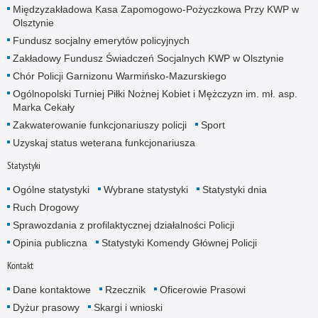
Międzyzakładowa Kasa Zapomogowo-Pożyczkowa Przy KWP w
Olsztynie
Fundusz socjalny emerytów policyjnych
Zakładowy Fundusz Świadczeń Socjalnych KWP w Olsztynie
Chór Policji Garnizonu Warmińsko-Mazurskiego
Ogólnopolski Turniej Piłki Nożnej Kobiet i Mężczyzn im. mł. asp.
Marka Cekały
Zakwaterowanie funkcjonariuszy policji
Sport
Uzyskaj status weterana funkcjonariusza
Statystyki
Ogólne statystyki
Wybrane statystyki
Statystyki dnia
Ruch Drogowy
Sprawozdania z profilaktycznej działalności Policji
Opinia publiczna
Statystyki Komendy Głównej Policji
Kontakt
Dane kontaktowe
Rzecznik
Oficerowie Prasowi
Dyżur prasowy
Skargi i wnioski