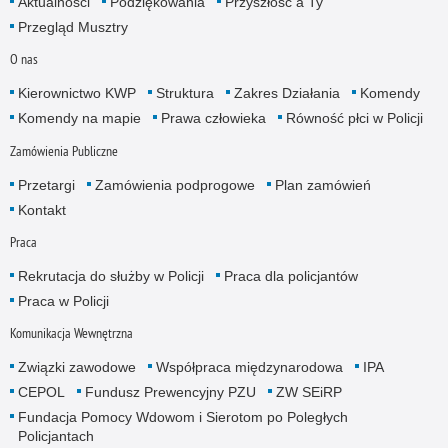
Aktualności
Podziękowania
Przyszłość a Ty
Przegląd Musztry
O nas
Kierownictwo KWP
Struktura
Zakres Działania
Komendy
Komendy na mapie
Prawa człowieka
Równość płci w Policji
Zamówienia Publiczne
Przetargi
Zamówienia podprogowe
Plan zamówień
Kontakt
Praca
Rekrutacja do służby w Policji
Praca dla policjantów
Praca w Policji
Komunikacja Wewnętrzna
Związki zawodowe
Współpraca międzynarodowa
IPA
CEPOL
Fundusz Prewencyjny PZU
ZW SEiRP
Fundacja Pomocy Wdowom i Sierotom po Poległych
Policjantach