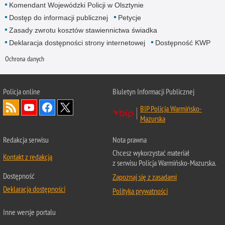
Komendant Wojewódzki Policji w Olsztynie
Dostęp do informacji publicznej
Petycje
Zasady zwrotu kosztów stawiennictwa świadka
Deklaracja dostępności strony internetowej
Dostępność KWP
Ochrona danych
Policja online
Biuletyn Informacji Publicznej
BIP Policja Warmińsko-
Mazurska
Redakcja serwisu
Nota prawna
Chcesz wykorzystać materiał
Kontakt z redakcją
z serwisu Policja Warmińsko-Mazurska.
Dostępność
Zapoznaj się z zasadami
Deklaracja dostępności
Polityka prywatności
Inne wersje portalu