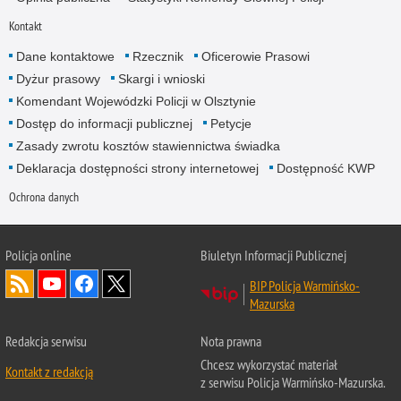
Kontakt
Dane kontaktowe
Rzecznik
Oficerowie Prasowi
Dyżur prasowy
Skargi i wnioski
Komendant Wojewódzki Policji w Olsztynie
Dostęp do informacji publicznej
Petycje
Zasady zwrotu kosztów stawiennictwa świadka
Deklaracja dostępności strony internetowej
Dostępność KWP
Ochrona danych
Policja online
Biuletyn Informacji Publicznej
BIP Policja Warmińsko-
Mazurska
Redakcja serwisu
Nota prawna
Chcesz wykorzystać materiał
Kontakt z redakcją
z serwisu Policja Warmińsko-Mazurska.