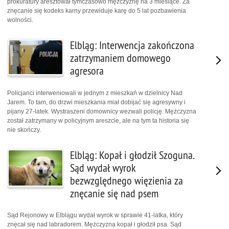
prokuratury aresztował tymczasowo mężczyznę na 3 miesiące. Za
znęcanie się kodeks karny przewiduje karę do 5 lat pozbawienia
wolności.
Elbląg: Interwencja zakończona
zatrzymaniem domowego
agresora
Policjanci interweniowali w jednym z mieszkań w dzielnicy Nad
Jarem. To tam, do drzwi mieszkania miał dobijać się agresywny i
pijany 27-latek. Wystraszeni domownicy wezwali policję. Mężczyzna
został zatrzymany w policyjnym areszcie, ale na tym ta historia się
nie skończy.
Elbląg: Kopał i głodził Szoguna.
Sąd wydał wyrok
bezwzględnego więzienia za
znęcanie się nad psem
Sąd Rejonowy w Elblągu wydał wyrok w sprawie 41-latka, który
znęcał się nad labradorem. Mężczyzna kopał i głodził psa. Sąd