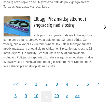
kobietę oraz trójkę dzieci. Mężczyzna trafił do policyjnego aresztu.
Teraz usłyszy zarzuty znęcania się.
Elbląg: Pił z matką alkohol i
znęcał się nad siostrą
Policjanci zatrzymali 51-letnią kobietę, która
kompletnie pijana, sprawowała opiekę nad 12-letnią córką. Co
więcej, piła alkohol z 22-letnim synem. Jak ustalili funkcjonariusze
młody mężczyzna znęcał się psychicznie i fizycznie nad siostrą. 22-
latek usłyszał już zarzuty. Grozi mu kara do 5 lat pozbawienia
wolności. Policjanci wspólnie z kuratorem sądowym odebrali matce
dziewczynkę i przekazali pod opiekę bliskiej rodziny. Kobieta może
teraz stracić prawo do opieki nad córką.
<<
<
1
2
3
4
5
6
7
8
9
10
...
29
>
>>