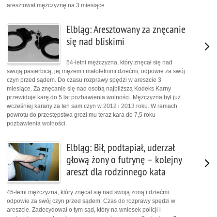
aresztował mężczyznę na 3 miesiące.
Elbląg: Aresztowany za znęcanie
się nad bliskimi
54-letni mężczyzna, który znęcał się nad
swoją pasierbicą, jej mężem i małoletnimi dziećmi, odpowie za swój
czyn przed sądem. Do czasu rozprawy spędzi w areszcie 3
miesiące. Za znęcanie się nad osobą najbliższą Kodeks Karny
przewiduje karę do 5 lat pozbawienia wolności. Mężczyzna był już
wcześniej karany za ten sam czyn w 2012 i 2013 roku. W ramach
powrotu do przestępstwa grozi mu teraz kara do 7,5 roku
pozbawienia wolności.
Elbląg: Bił, podtapiał, uderzał
głową żony o futrynę – kolejny
areszt dla rodzinnego kata
45-letni mężczyzna, który znęcał się nad swoją żoną i dziećmi
odpowie za swój czyn przed sądem. Czas do rozprawy spędzi w
areszcie. Zadecydował o tym sąd, który na wniosek policji i