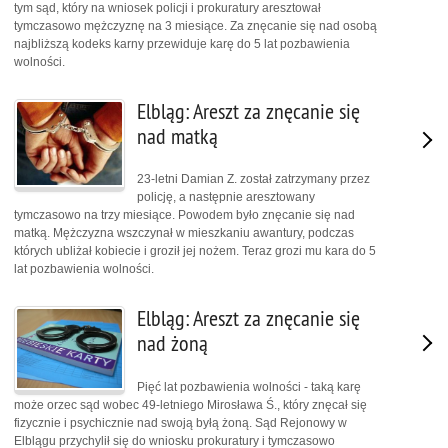
tym sąd, który na wniosek policji i prokuratury aresztował
tymczasowo mężczyznę na 3 miesiące. Za znęcanie się nad osobą
najbliższą kodeks karny przewiduje karę do 5 lat pozbawienia
wolności.
Elbląg: Areszt za znęcanie się
nad matką
23-letni Damian Z. został zatrzymany przez
policję, a następnie aresztowany
tymczasowo na trzy miesiące. Powodem było znęcanie się nad
matką. Mężczyzna wszczynał w mieszkaniu awantury, podczas
których ubliżał kobiecie i groził jej nożem. Teraz grozi mu kara do 5
lat pozbawienia wolności.
Elbląg: Areszt za znęcanie się
nad żoną
Pięć lat pozbawienia wolności - taką karę
może orzec sąd wobec 49-letniego Mirosława Ś., który znęcał się
fizycznie i psychicznie nad swoją byłą żoną. Sąd Rejonowy w
Elblągu przychylił się do wniosku prokuratury i tymczasowo