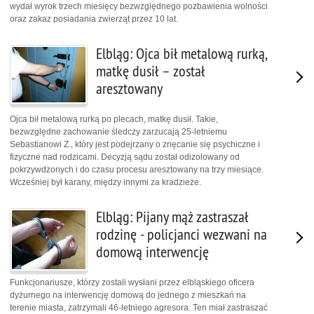
wydał wyrok trzech miesięcy bezwzględnego pozbawienia wolności
oraz zakaz posiadania zwierząt przez 10 lat.
Elbląg: Ojca bił metalową rurką,
matkę dusił – został
aresztowany
Ojca bił metalową rurką po plecach, matkę dusił. Takie,
bezwzględne zachowanie śledczy zarzucają 25-letniemu
Sebastianowi Z., który jest podejrzany o znęcanie się psychiczne i
fizyczne nad rodzicami. Decyzją sądu został odizolowany od
pokrzywdzonych i do czasu procesu aresztowany na trzy miesiące.
Wcześniej był karany, między innymi za kradzieże.
Elbląg: Pijany mąż zastraszał
rodzinę - policjanci wezwani na
domową interwencję
Funkcjonariusze, którzy zostali wysłani przez elbląskiego oficera
dyżurnego na interwencję domową do jednego z mieszkań na
terenie miasta, zatrzymali 46-letniego agresora. Ten miał zastraszać