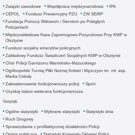
Związki zawodowe
Współpraca międzynarodowa
IPA
CEPOL
Fundusz Prewencyjny PZU
ZW SEiRP
Fundacja Pomocy Wdowom i Sierotom po Poległych
Policjantach
Międzyzakładowa Kasa Zapomogowo-Pożyczkowa Przy KWP w
Olsztynie
Fundusz socjalny emerytów policyjnych
Zakładowy Fundusz Świadczeń Socjalnych KWP w Olsztynie
Chór Policji Garnizonu Warmińsko-Mazurskiego
Ogólnopolski Turniej Piłki Nożnej Kobiet i Mężczyzn im. mł. asp.
Marka Cekały
Zakwaterowanie funkcjonariuszy policji
Sport
Uzyskaj status weterana funkcjonariusza
Statystyki
Ogólne statystyki
Wybrane statystyki
Statystyki dnia
Ruch Drogowy
Sprawozdania z profilaktycznej działalności Policji
Opinia publiczna
Statystyki Komendy Głównej Policji