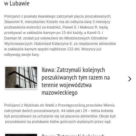
w Lubawie
Policjanci z powiatu iławskiego zatrzymali pięciu poszukiwanych.
Sławomir K. mieszkaniec Kisielic ma do odbycia karę 3 miesięcy
pozbawienia wolności za kradzież, Paweł S. i Mateusz R. będą
przebywać w zakładzie karnym po 15 dni każdy, a Kamil G. i
Damian M. zostali już odwiezieni do Młodzieżowych Ośrodków
Wychowawczych. Natomiast Katarzyna K. za niepłacenie alimentów
w zakładzie karnym spędzi najbliższe 132 dni. Wszyscy już
odbywają swoje kary.
Iława: Zatrzymali kolejnych
poszukiwanych tym razem na
terenie województwa
mazowieckiego
Policjanci z Wydziału do Walki z Przestępczością przeciwko Mieniu
zatrzymali dwóch poszukiwanych. 44-latek jak i 29 – letnia kobieta
byli poszukiwani za uchylanie się od płacenia alimentów. Oboje byli
poszukiwani na podstawie listów gończych wydanych przez sąd.