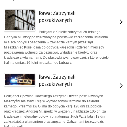
Iława: Zatrzymali
poszukiwanych
Policjant z Kisielic zatrzymał 28-letniego
Henryka M., który poszukiwany na podstawie zarządzenia ustalenia
miejsca pobytu i osadzenia w zakładzie karnym przez sąd .
Mieszkaniec Kisielic ma do odbycia karę roku i czterech miesięcy
pozbawienia wolności za oszustwo, wyłudzenie kredytu oraz
kradzieże z włamaniami. Do placówki wychowawczej, z której uciekł
trafi natomiast 16-letni mieszkaniec Lubawy.
Iława: Zatrzymali
poszukiwanych
Policjanci z powiatu iławskiego zatrzymali trzech poszukiwanych.
Mężczyźni nie stawili się w wyznaczonym terminie do zakładu
karnego. Przemysław G. ma do odbycia karę 128 dni za pobicie
oraz kradzież, Andrzej M. spędzi w więzieniu najbliższe 105 dni za
kradzieże i nielegalny połów ryb, natomiast Piotr W., 2 lata i 13 dni
za kradzież z włamaniem oraz znęcanie. Zatrzymani jeszcze dziś
trafią do celi.