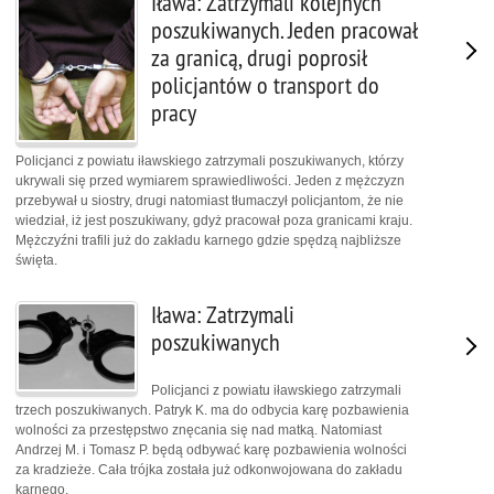
Iława: Zatrzymali kolejnych
poszukiwanych. Jeden pracował
za granicą, drugi poprosił
policjantów o transport do
pracy
Policjanci z powiatu iławskiego zatrzymali poszukiwanych, którzy
ukrywali się przed wymiarem sprawiedliwości. Jeden z mężczyzn
przebywał u siostry, drugi natomiast tłumaczył policjantom, że nie
wiedział, iż jest poszukiwany, gdyż pracował poza granicami kraju.
Mężczyźni trafili już do zakładu karnego gdzie spędzą najbliższe
święta.
Iława: Zatrzymali
poszukiwanych
Policjanci z powiatu iławskiego zatrzymali
trzech poszukiwanych. Patryk K. ma do odbycia karę pozbawienia
wolności za przestępstwo znęcania się nad matką. Natomiast
Andrzej M. i Tomasz P. będą odbywać karę pozbawienia wolności
za kradzieże. Cała trójka została już odkonwojowana do zakładu
karnego.