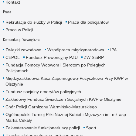
Kontakt
Praca
Rekrutacja do służby w Policji
Praca dla policjantów
Praca w Policji
Komunikacja Wewnętrzna
Związki zawodowe
Współpraca międzynarodowa
IPA
CEPOL
Fundusz Prewencyjny PZU
ZW SEiRP
Fundacja Pomocy Wdowom i Sierotom po Poległych
Policjantach
Międzyzakładowa Kasa Zapomogowo-Pożyczkowa Przy KWP w
Olsztynie
Fundusz socjalny emerytów policyjnych
Zakładowy Fundusz Świadczeń Socjalnych KWP w Olsztynie
Chór Policji Garnizonu Warmińsko-Mazurskiego
Ogólnopolski Turniej Piłki Nożnej Kobiet i Mężczyzn im. mł. asp.
Marka Cekały
Zakwaterowanie funkcjonariuszy policji
Sport
Uzyskaj status weterana funkcjonariusza