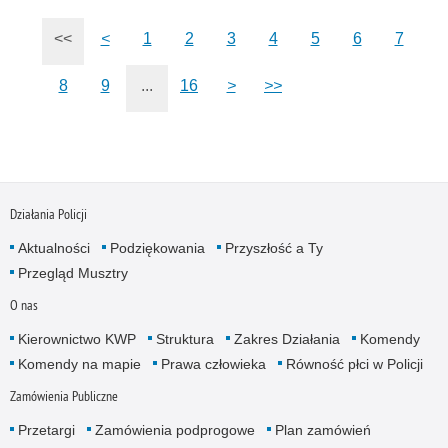
<<
<
1
2
3
4
5
6
7
8
9
...
16
>
>>
Działania Policji
Aktualności
Podziękowania
Przyszłość a Ty
Przegląd Musztry
O nas
Kierownictwo KWP
Struktura
Zakres Działania
Komendy
Komendy na mapie
Prawa człowieka
Równość płci w Policji
Zamówienia Publiczne
Przetargi
Zamówienia podprogowe
Plan zamówień