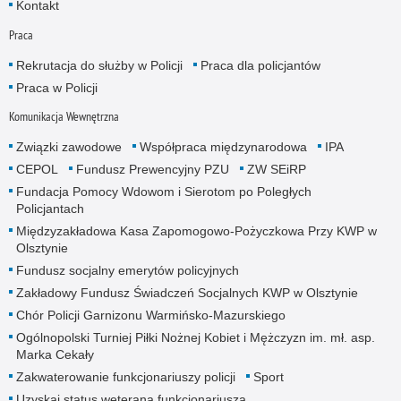
Kontakt
Praca
Rekrutacja do służby w Policji
Praca dla policjantów
Praca w Policji
Komunikacja Wewnętrzna
Związki zawodowe
Współpraca międzynarodowa
IPA
CEPOL
Fundusz Prewencyjny PZU
ZW SEiRP
Fundacja Pomocy Wdowom i Sierotom po Poległych
Policjantach
Międzyzakładowa Kasa Zapomogowo-Pożyczkowa Przy KWP w
Olsztynie
Fundusz socjalny emerytów policyjnych
Zakładowy Fundusz Świadczeń Socjalnych KWP w Olsztynie
Chór Policji Garnizonu Warmińsko-Mazurskiego
Ogólnopolski Turniej Piłki Nożnej Kobiet i Mężczyzn im. mł. asp.
Marka Cekały
Zakwaterowanie funkcjonariuszy policji
Sport
Uzyskaj status weterana funkcjonariusza