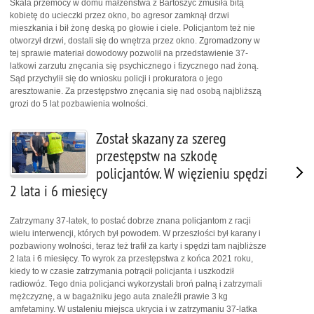
Skala przemocy w domu małżeństwa z Bartoszyc zmusiła bitą
kobietę do ucieczki przez okno, bo agresor zamknął drzwi
mieszkania i bił żonę deską po głowie i ciele. Policjantom też nie
otworzył drzwi, dostali się do wnętrza przez okno. Zgromadzony w
tej sprawie materiał dowodowy pozwolił na przedstawienie 37-
latkowi zarzutu znęcania się psychicznego i fizycznego nad żoną.
Sąd przychylił się do wniosku policji i prokuratora o jego
aresztowanie. Za przestępstwo znęcania się nad osobą najbliższą
grozi do 5 lat pozbawienia wolności.
Został skazany za szereg
przestępstw na szkodę
policjantów. W więzieniu spędzi
2 lata i 6 miesięcy
Zatrzymany 37-latek, to postać dobrze znana policjantom z racji
wielu interwencji, których był powodem. W przeszłości był karany i
pozbawiony wolności, teraz też trafił za karty i spędzi tam najbliższe
2 lata i 6 miesięcy. To wyrok za przestępstwa z końca 2021 roku,
kiedy to w czasie zatrzymania potrącił policjanta i uszkodził
radiowóz. Tego dnia policjanci wykorzystali broń palną i zatrzymali
mężczyznę, a w bagażniku jego auta znaleźli prawie 3 kg
amfetaminy. W ustaleniu miejsca ukrycia i w zatrzymaniu 37-latka