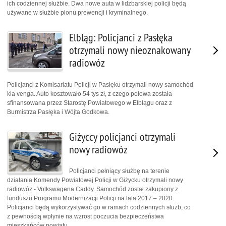
ich codziennej służbie. Dwa nowe auta w lidzbarskiej policji będą
używane w służbie pionu prewencji i kryminalnego.
Elbląg: Policjanci z Pasłęka
otrzymali nowy nieoznakowany
radiowóz
Policjanci z Komisariatu Policji w Pasłęku otrzymali nowy samochód
kia venga. Auto kosztowało 54 tys zł, z czego połowa została
sfinansowana przez Starostę Powiatowego w Elblągu oraz z
Burmistrza Pasłęka i Wójta Godkowa.
Giżyccy policjanci otrzymali
nowy radiowóz
Policjanci pełniący służbę na terenie
działania Komendy Powiatowej Policji w Giżycku otrzymali nowy
radiowóz - Volkswagena Caddy. Samochód został zakupiony z
funduszu Programu Modernizacji Policji na lata 2017 – 2020.
Policjanci będą wykorzystywać go w ramach codziennych służb, co
z pewnością wpłynie na wzrost poczucia bezpieczeństwa
mieszkańców powiatu.