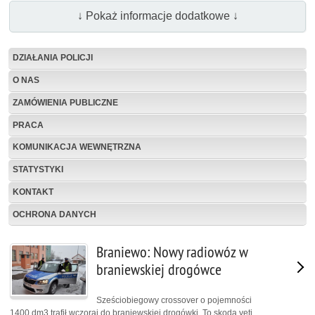
↓ Pokaż informacje dodatkowe ↓
DZIAŁANIA POLICJI
O NAS
ZAMÓWIENIA PUBLICZNE
PRACA
KOMUNIKACJA WEWNĘTRZNA
STATYSTYKI
KONTAKT
OCHRONA DANYCH
Braniewo: Nowy radiowóz w
braniewskiej drogówce
Sześciobiegowy crossover o pojemności
1400 dm3 trafił wczoraj do braniewskiej drogówki. To skoda yeti,