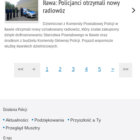
Iława: Policjanci otrzymali nowy
radiowóz
Dzielnicowi z Komendy Powiatowej Policji w
Iławie otrzymali nowy oznakowany radiowóz, który został zakupiony
dzięki dofinansowaniu Starostwa Powiatowego w Iławie oraz
środkom z budżetu Komendy Głównej Policji. Pojazd wspomoże
służbę iławskich dzielnicowych.
<<
<
1
2
3
4
5
>
>>
Działania Policji
Aktualności
Podziękowania
Przyszłość a Ty
Przegląd Musztry
O nas