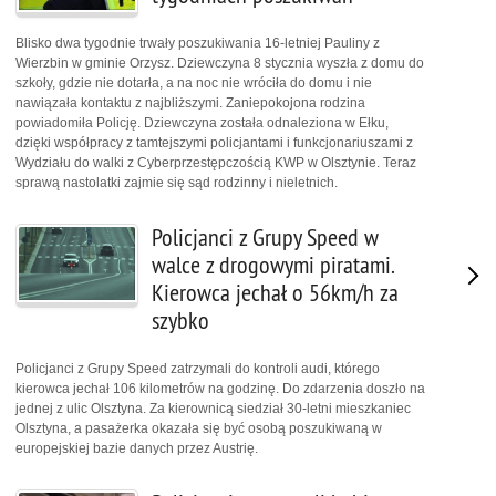
Blisko dwa tygodnie trwały poszukiwania 16-letniej Pauliny z
Wierzbin w gminie Orzysz. Dziewczyna 8 stycznia wyszła z domu do
szkoły, gdzie nie dotarła, a na noc nie wróciła do domu i nie
nawiązała kontaktu z najbliższymi. Zaniepokojona rodzina
powiadomiła Policję. Dziewczyna została odnaleziona w Ełku,
dzięki współpracy z tamtejszymi policjantami i funkcjonariuszami z
Wydziału do walki z Cyberprzestępczością KWP w Olsztynie. Teraz
sprawą nastolatki zajmie się sąd rodzinny i nieletnich.
Policjanci z Grupy Speed w
walce z drogowymi piratami.
Kierowca jechał o 56km/h za
szybko
Policjanci z Grupy Speed zatrzymali do kontroli audi, którego
kierowca jechał 106 kilometrów na godzinę. Do zdarzenia doszło na
jednej z ulic Olsztyna. Za kierownicą siedział 30-letni mieszkaniec
Olsztyna, a pasażerka okazała się być osobą poszukiwaną w
europejskiej bazie danych przez Austrię.