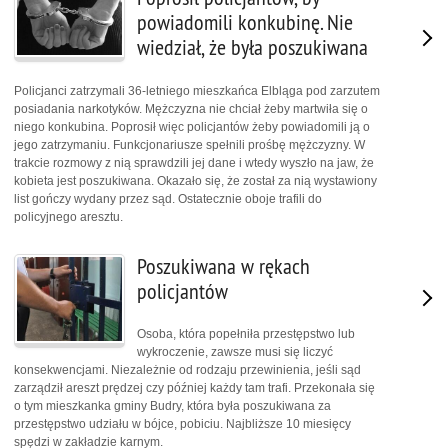
powiadomili konkubinę. Nie
wiedział, że była poszukiwana
Policjanci zatrzymali 36-letniego mieszkańca Elbląga pod zarzutem
posiadania narkotyków. Mężczyzna nie chciał żeby martwiła się o
niego konkubina. Poprosił więc policjantów żeby powiadomili ją o
jego zatrzymaniu. Funkcjonariusze spełnili prośbę mężczyzny. W
trakcie rozmowy z nią sprawdzili jej dane i wtedy wyszło na jaw, że
kobieta jest poszukiwana. Okazało się, że został za nią wystawiony
list gończy wydany przez sąd. Ostatecznie oboje trafili do
policyjnego aresztu.
Poszukiwana w rękach
policjantów
Osoba, która popełniła przestępstwo lub
wykroczenie, zawsze musi się liczyć
konsekwencjami. Niezależnie od rodzaju przewinienia, jeśli sąd
zarządził areszt prędzej czy później każdy tam trafi. Przekonała się
o tym mieszkanka gminy Budry, która była poszukiwana za
przestępstwo udziału w bójce, pobiciu. Najbliższe 10 miesięcy
spędzi w zakładzie karnym.