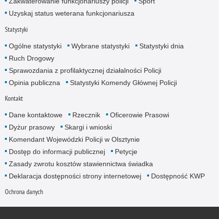
Zakwaterowanie funkcjonariuszy policji
Sport
Uzyskaj status weterana funkcjonariusza
Statystyki
Ogólne statystyki
Wybrane statystyki
Statystyki dnia
Ruch Drogowy
Sprawozdania z profilaktycznej działalności Policji
Opinia publiczna
Statystyki Komendy Głównej Policji
Kontakt
Dane kontaktowe
Rzecznik
Oficerowie Prasowi
Dyżur prasowy
Skargi i wnioski
Komendant Wojewódzki Policji w Olsztynie
Dostęp do informacji publicznej
Petycje
Zasady zwrotu kosztów stawiennictwa świadka
Deklaracja dostępności strony internetowej
Dostępność KWP
Ochrona danych