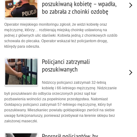
poszukiwaną kobietę – wpadła,
bo zabrała z choinki ozdobę
Operator miejskiego monitoringu zgłosił, że widzi kobietę oraz
mężczyznę, którzy… rozbierają miejską choinkę ustawioną na
jednej z głównych ulic starówki. Kobieta jedną z choinkowych ozdób
schowała do plecaka. Operator wskazał też policjantom drogę,
którędy para odeszła.
Policjanci zatrzymali
poszukiwanych
Nidziccy policjanci zatrzymali 32-letnią
kobietę i 66-letniego mężczyznę. Nidziczanie
byli poszukiwani do odbycia orzeczonych przez sąd kar
pozbawienia wolności za popełnione przestępstwa. Natomiast
Gołdapscy policjanci zatrzymali 57-letniego mężczyznę, który był
poszukiwany. Mieszkaniec powiatu gołdapskiego zwrócił na siebie
uwagę funkcjonariuszy, ponieważ przebywał na terenie sklepu bez
założonej maseczki.
Poprosił policjantów, by