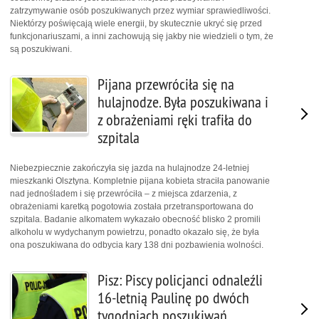
zatrzymywanie osób poszukiwanych przez wymiar sprawiedliwości.
Niektórzy poświęcają wiele energii, by skutecznie ukryć się przed
funkcjonariuszami, a inni zachowują się jakby nie wiedzieli o tym, że
są poszukiwani.
Pijana przewróciła się na
hulajnodze. Była poszukiwana i
z obrażeniami ręki trafiła do
szpitala
Niebezpiecznie zakończyła się jazda na hulajnodze 24-letniej
mieszkanki Olsztyna. Kompletnie pijana kobieta straciła panowanie
nad jednośladem i się przewróciła – z miejsca zdarzenia, z
obrażeniami karetką pogotowia została przetransportowana do
szpitala. Badanie alkomatem wykazało obecność blisko 2 promili
alkoholu w wydychanym powietrzu, ponadto okazało się, że była
ona poszukiwana do odbycia kary 138 dni pozbawienia wolności.
Pisz: Piscy policjanci odnaleźli
16-letnią Paulinę po dwóch
tygodniach poszukiwań