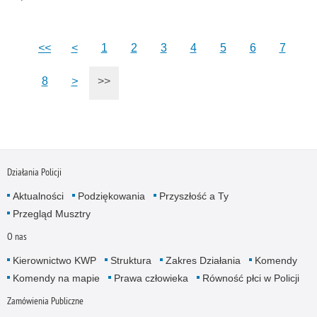
<<
<
1
2
3
4
5
6
7
8
>
>>
Działania Policji
Aktualności
Podziękowania
Przyszłość a Ty
Przegląd Musztry
O nas
Kierownictwo KWP
Struktura
Zakres Działania
Komendy
Komendy na mapie
Prawa człowieka
Równość płci w Policji
Zamówienia Publiczne