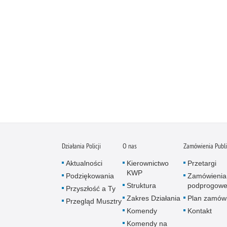
Działania Policji
O nas
Zamówienia Publ
Aktualności
Kierownictwo
Przetargi
KWP
Podziękowania
Zamówienia
Struktura
podprogow
Przyszłość a Ty
Zakres Działania
Plan zamów
Przegląd Musztry
Komendy
Kontakt
Komendy na