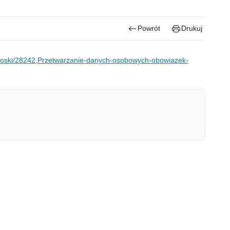
Powrót
Drukuj
i-wnioski/28242,Przetwarzanie-danych-osobowych-obowiazek-