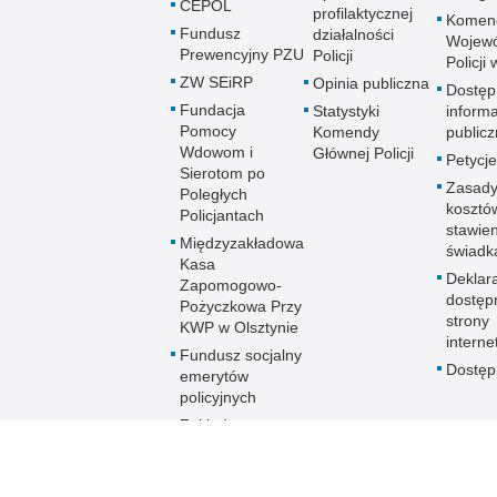
CEPOL
profilaktycznej
Komen
Fundusz
działalności
Wojewó
Prewencyjny PZU
Policji
Policji
ZW SEiRP
Opinia publiczna
Dostęp
Fundacja
Statystyki
informa
Pomocy
Komendy
publicz
Wdowom i
Głównej Policji
Petycje
Sierotom po
Zasady
Poległych
kosztó
Policjantach
stawie
Międzyzakładowa
świadk
Kasa
Deklar
Zapomogowo-
dostęp
Pożyczkowa Przy
strony
KWP w Olsztynie
interne
Fundusz socjalny
Dostę
emerytów
policyjnych
Zakładowy
Fundusz
Świadczeń
Socjalnych KWP