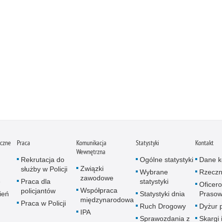
iczne
Praca
Komunikacja
Statystyki
Kontakt
Wewnętrzna
Rekrutacja do
Ogólne statystyki
Dane k
Związki
służby w Policji
Wybrane
Rzeczn
zawodowe
e
Praca dla
statystyki
Oficer
Współpraca
policjantów
ień
Statystyki dnia
Prasow
międzynarodowa
Praca w Policji
Ruch Drogowy
Dyżur 
IPA
Sprawozdania z
Skargi 