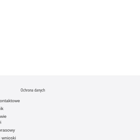
Ochrona danych
ontaktowe
ik
owie
i
prasowy
i wnioski