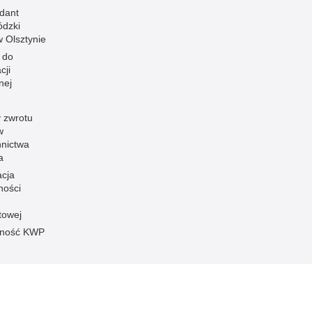
dant
dzki
 w Olsztynie
 do
cji
nej
 zwrotu
w
nnictwa
a
acja
ności
towej
pność KWP