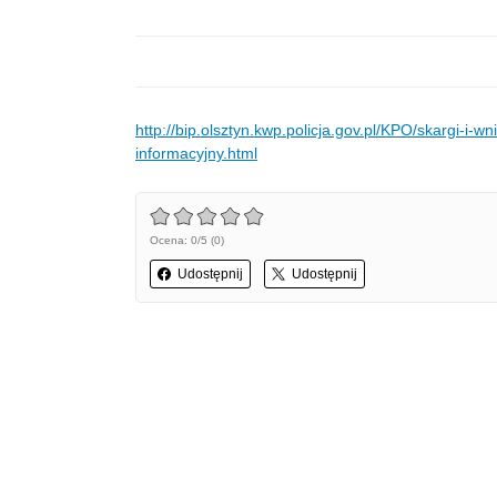
http://bip.olsztyn.kwp.policja.gov.pl/KPO/skargi-
informacyjny.html
Ocena: 0/5 (0)
Udostępnij
Udostępnij