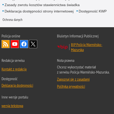
Zasady zwrotu kosztów stawiennictwa świadka
Deklaracja dostępności strony internetowej
Dostępność KWP
Ochrona danych
Policja online
Biuletyn Informacji Publicznej
BIP Policja Warmińsko-
Mazurska
Redakcja serwisu
Nota prawna
Chcesz wykorzystać materiał
Kontakt z redakcją
z serwisu Policja Warmińsko-Mazurska.
Dostępność
Zapoznaj się z zasadami
Deklaracja dostępności
Polityka prywatności
Inne wersje portalu
wersja tekstowa