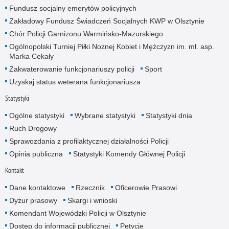
Fundusz socjalny emerytów policyjnych
Zakładowy Fundusz Świadczeń Socjalnych KWP w Olsztynie
Chór Policji Garnizonu Warmińsko-Mazurskiego
Ogólnopolski Turniej Piłki Nożnej Kobiet i Mężczyzn im. mł. asp.
Marka Cekały
Zakwaterowanie funkcjonariuszy policji
Sport
Uzyskaj status weterana funkcjonariusza
Statystyki
Ogólne statystyki
Wybrane statystyki
Statystyki dnia
Ruch Drogowy
Sprawozdania z profilaktycznej działalności Policji
Opinia publiczna
Statystyki Komendy Głównej Policji
Kontakt
Dane kontaktowe
Rzecznik
Oficerowie Prasowi
Dyżur prasowy
Skargi i wnioski
Komendant Wojewódzki Policji w Olsztynie
Dostęp do informacji publicznej
Petycje