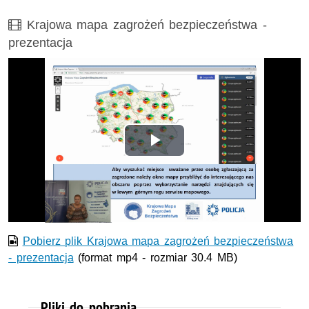
Film
Krajowa mapa zagrożeń bezpieczeństwa -
prezentacja
Odtwórz
wideo
Pobierz plik Krajowa mapa zagrożeń bezpieczeństwa
- prezentacja
(format mp4 - rozmiar 30.4 MB)
Pliki do pobrania