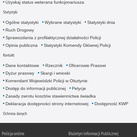
Uzyskaj status weterana funkcjonariusza
Statystyki
Ogólne statystyki
Wybrane statystyki
Statystyki dnia
Ruch Drogowy
Sprawozdania z profilaktycznej działalności Policji
Opinia publiczna
Statystyki Komendy Głównej Policji
Kontakt
Dane kontaktowe
Rzecznik
Oficerowie Prasowi
Dyżur prasowy
Skargi i wnioski
Komendant Wojewódzki Policji w Olsztynie
Dostęp do informacji publicznej
Petycje
Zasady zwrotu kosztów stawiennictwa świadka
Deklaracja dostępności strony internetowej
Dostępność KWP
Ochrona danych
Policja online
Biuletyn Informacji Publicznej