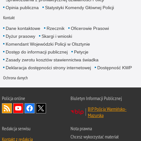
Opinia publiczna
Statystyki Komendy Głównej Policji
Kontakt
Dane kontaktowe
Rzecznik
Oficerowie Prasowi
Dyżur prasowy
Skargi i wnioski
Komendant Wojewódzki Policji w Olsztynie
Dostęp do informacji publicznej
Petycje
Zasady zwrotu kosztów stawiennictwa świadka
Deklaracja dostępności strony internetowej
Dostępność KWP
Ochrona danych
Policja online
Biuletyn Informacji Publicznej
BIP Policja Warmińsko-
Mazurska
Redakcja serwisu
Nota prawna
Chcesz wykorzystać materiał
Kontakt z redakcją