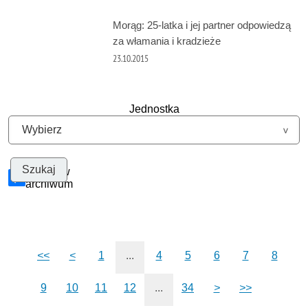
Morąg: 25-latka i jej partner odpowiedzą
za włamania i kradzieże
23.10.2015
Jednostka
Szukaj w
archiwum
<<
<
1
...
4
5
6
7
8
9
10
11
12
...
34
>
>>