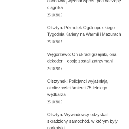
osobówką wjechał wprost pod naczepę
ciągnika
23.10.2015
Olsztyn: Półmetek Ogólnopolskiego
Tygodnia Kariery na Warmii i Mazurach
23.10.2015
Węgorzewo: On ukradł grzejniki, ona
dekoder – oboje zostali zatrzymani
23.10.2015
Olsztynek: Policjanci wyjaśniają
okoliczności śmierci 75-letniego
wędkarza
23.10.2015
Olsztyn: Wywiadowcy odzyskali
skradziony samochód, w którym były
narkotyki