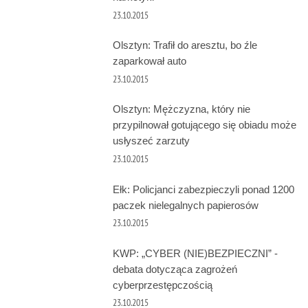
23.10.2015
Olsztyn: Trafił do aresztu, bo źle
zaparkował auto
23.10.2015
Olsztyn: Mężczyzna, który nie
przypilnował gotującego się obiadu może
usłyszeć zarzuty
23.10.2015
Ełk: Policjanci zabezpieczyli ponad 1200
paczek nielegalnych papierosów
23.10.2015
KWP: „CYBER (NIE)BEZPIECZNI” -
debata dotycząca zagrożeń
cyberprzestępczością
23.10.2015