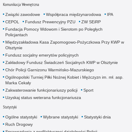
Komunikacja Wewnętrzna
Związki zawodowe
Współpraca międzynarodowa
IPA
CEPOL
Fundusz Prewencyjny PZU
ZW SEiRP
Fundacja Pomocy Wdowom i Sierotom po Poległych
Policjantach
Międzyzakładowa Kasa Zapomogowo-Pożyczkowa Przy KWP w
Olsztynie
Fundusz socjalny emerytów policyjnych
Zakładowy Fundusz Świadczeń Socjalnych KWP w Olsztynie
Chór Policji Garnizonu Warmińsko-Mazurskiego
Ogólnopolski Turniej Piłki Nożnej Kobiet i Mężczyzn im. mł. asp.
Marka Cekały
Zakwaterowanie funkcjonariuszy policji
Sport
Uzyskaj status weterana funkcjonariusza
Statystyki
Ogólne statystyki
Wybrane statystyki
Statystyki dnia
Ruch Drogowy
Sprawozdania z profilaktycznej działalności Policji