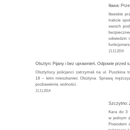
Iława: Prze
Iławskie pr
trakcie sp
swoich pod
bezpieczne
odwiedzin 
funkcjonari
21.11.2014
Olsztyn: Pijany i bez uprawnień. Odpowie przed
Olsztyńscy policjanci zatrzymali na ul. Puszkina t
18 – letni mieszkaniec Olsztyna. Sprawą mężczyz
pozbawienia wolności.
21.11.2014
Szczytno: 
Kara do 3 
w jednym z 
Powodem at