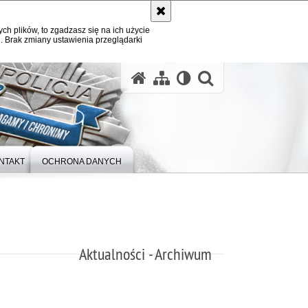
ych plików, to zgadzasz się na ich użycie
. Brak zmiany ustawienia przeglądarki
otwórz wysz
NTAKT
OCHRONA DANYCH
Aktualności - Archiwum