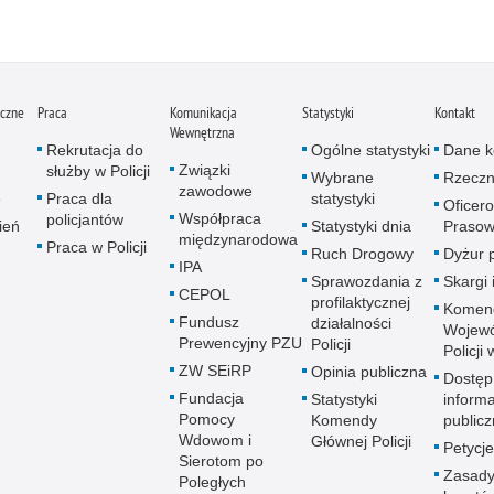
iczne
Praca
Komunikacja
Statystyki
Kontakt
Wewnętrzna
Rekrutacja do
Ogólne statystyki
Dane k
Związki
służby w Policji
Wybrane
Rzeczn
zawodowe
e
Praca dla
statystyki
Oficer
Współpraca
policjantów
ień
Statystyki dnia
Prasow
międzynarodowa
Praca w Policji
Ruch Drogowy
Dyżur 
IPA
Sprawozdania z
Skargi 
CEPOL
profilaktycznej
Komen
Fundusz
działalności
Wojewó
Prewencyjny PZU
Policji
Policji
ZW SEiRP
Opinia publiczna
Dostęp
Fundacja
Statystyki
informa
Pomocy
Komendy
publicz
Wdowom i
Głównej Policji
Petycje
Sierotom po
Zasady
Poległych