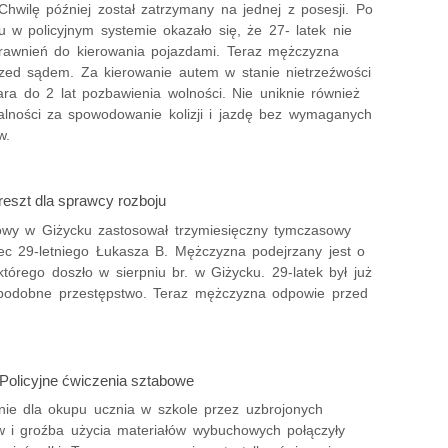
Chwilę później został zatrzymany na jednej z posesji. Po
 w policyjnym systemie okazało się, że 27- latek nie
rawnień do kierowania pojazdami. Teraz mężczyzna
zed sądem. Za kierowanie autem w stanie nietrzeźwości
ara do 2 lat pozbawienia wolności. Nie uniknie również
alności za spowodowanie kolizji i jazdę bez wymaganych
w.
reszt dla sprawcy rozboju
wy w Giżycku zastosował trzymiesięczny tymczasowy
ec 29-letniego Łukasza B. Mężczyzna podejrzany jest o
którego doszło w sierpniu br. w Giżycku. 29-latek był już
podobne przestępstwo. Teraz mężczyzna odpowie przed
 Policyjne ćwiczenia sztabowe
ie dla okupu ucznia w szkole przez uzbrojonych
w i groźba użycia materiałów wybuchowych połączyły