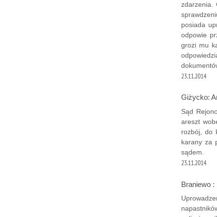
zdarzenia. 
sprawdzeniu
posiada up
odpowie pr
grozi mu k
odpowiedzi
dokumentó
23.11.2014
Giżycko: A
Sąd Rejono
areszt wob
rozbój, do 
karany za 
sądem.
23.11.2014
Braniewo :
Uprowadzen
napastnikó