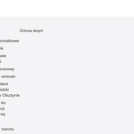
Ochrona danych
ontaktowe
ik
owie
i
prasowy
i wnioski
dant
dzki
 w Olsztynie
 do
cji
nej
 zwrotu