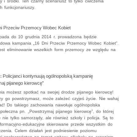
iły i środki. Ten czarny scenariusz to tylko ćwiczenia
h funkcjonariuszy.
i Przeciw Przemocy Wobec Kobiet
opada do 10 grudnia 2014 r. prowadzona będzie
dowa kampania „16 Dni Przeciw Przemocy Wobec Kobiet”.
jest eliminowanie wszelkich form przemocy ze względu na
: Policjanci kontynuują ogólnopolską kampanię
aj pijanego kierowcę”
ia możesz spotkać na swojej drodze pijanego kierowcę!
zy go powstrzymasz, może zależeć czyjeś życie. Nie wahaj
ać! Do takiego zachowania nawołuje ogólnopolska
połeczna pn. „Powstrzymaj pijanego kierowcę”, do której
ę nie tylko samorządy, ale również szkoły i policja. Są to
informacyjno-edukacyjne skierowane przede wszystkim do
czenia. Celem działań jest podniesienie poziomu
i społeczeństwa na temat wpływu alkoholu na organizm