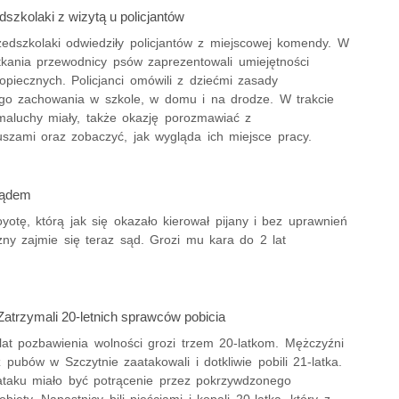
dszkolaki z wizytą u policjantów
zedszkolaki odwiedziły policjantów z miejscowej komendy. W
otkania przewodnicy psów zaprezentowali umiejętności
opiecznych. Policjanci omówili z dziećmi zasady
go zachowania w szkole, w domu i na drodze. W trakcie
maluchy miały, także okazję porozmawiać z
uszami oraz zobaczyć, jak wygląda ich miejsce pracy.
 sądem
oyotę, którą jak się okazało kierował pijany i bez uprawnień
ny zajmie się teraz sąd. Grozi mu kara do 2 lat
Zatrzymali 20-letnich sprawców pobicia
lat pozbawienia wolności grozi trzem 20-latkom. Mężczyźni
pubów w Szczytnie zaatakowali i dotkliwie pobili 21-latka.
aku miało być potrącenie przez pokrzywdzonego