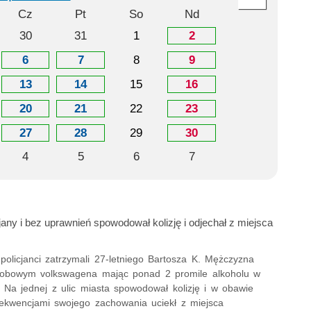
Cz
Pt
So
Nd
30
31
1
2
6
7
8
9
13
14
15
16
20
21
22
23
27
28
29
30
4
5
6
7
jany i bez uprawnień spowodował kolizję i odjechał z miejsca
policjanci zatrzymali 27-letniego Bartosza K. Mężczyzna
sobowym volkswagena mając ponad 2 promile alkoholu w
 Na jednej z ulic miasta spowodował kolizję i w obawie
ekwencjami swojego zachowania uciekł z miejsca