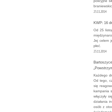
policyjne s
braniewskic
23.11.2014
KWP: 16 dn
Od 25 list
międzynaro
Jej celem 
płeć.
23.11.2014
Bartoszyce
„Powstrzym
Każdego dn
Od tego, c
się reagow
kampania s
włączyły si
działania 
osób z oto
świadomośc