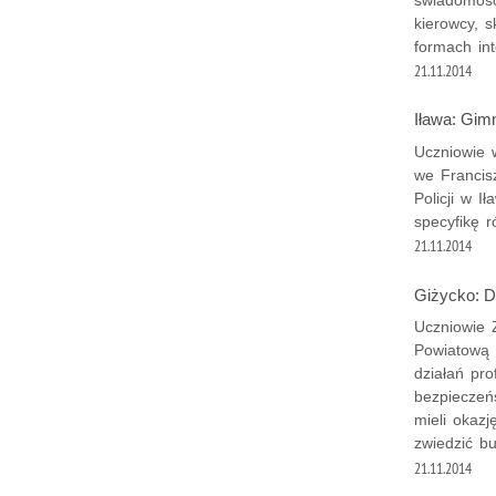
kierowcy, 
formach in
21.11.2014
Iława: Gimn
Uczniowie
we Francis
Policji w 
specyfikę r
21.11.2014
Giżycko: Dz
Uczniowie 
Powiatową 
działań pro
bezpieczeńs
mieli okaz
zwiedzić b
21.11.2014