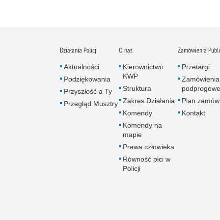
Działania Policji
O nas
Zamówienia Publ
Aktualności
Kierownictwo
Przetargi
KWP
Podziękowania
Zamówienia
Struktura
podprogow
Przyszłość a Ty
Zakres Działania
Plan zamów
Przegląd Musztry
Komendy
Kontakt
Komendy na
mapie
Prawa człowieka
Równość płci w
Policji