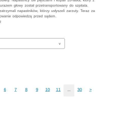
obiety. Napastnicy bili pięściami i kopali 20-latka, który z
razem głowy został przetransportowany do szpitala.
zatrzymali napastników, którzy usłyszeli zarzuty. Teraz za
owanie odpowiedzą przed sądem.
6
7
8
9
10
11
...
30
>