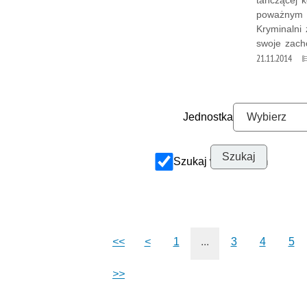
tańczącej k
poważnym u
Kryminalni 
swoje zach
21.11.2014
Jednostka
Szukaj w archiwum
<<
<
1
...
3
4
5
>>