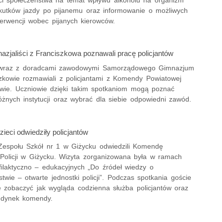
skutków jazdy po pijanemu oraz informowanie o możliwych
terwencji wobec pijanych kierowców.
azjaliści z Franciszkowa poznawali pracę policjantów
 wraz z doradcami zawodowymi Samorządowego Gimnazjum
zkowie rozmawiali z policjantami z Komendy Powiatowej
Iławie. Uczniowie dzięki takim spotkaniom mogą poznać
óżnych instytucji oraz wybrać dla siebie odpowiedni zawód.
ieci odwiedziły policjantów
Zespołu Szkół nr 1 w Giżycku odwiedzili Komendę
Policji w Giżycku. Wizyta zorganizowana była w ramach
filaktyczno – edukacyjnych „Do źródeł wiedzy o
twie – otwarte jednostki policji”. Podczas spotkania goście
ję zobaczyć jak wygląda codzienna służba policjantów oraz
udynek komendy.