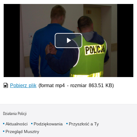
Odtwórz
wideo
Pobierz plik
(format mp4 - rozmiar 863.51 KB)
Działania Policji
Aktualności
Podziękowania
Przyszłość a Ty
Przegląd Musztry