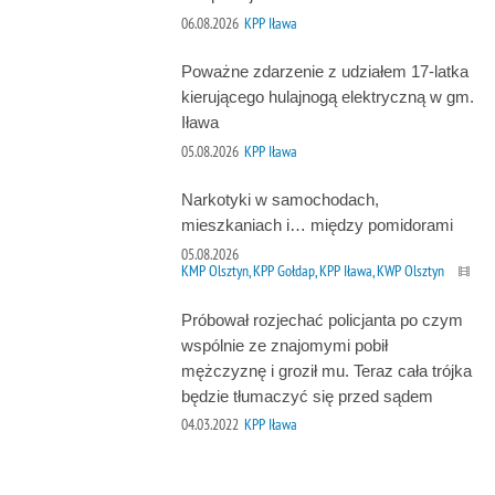
06.08.2026
KPP Iława
Poważne zdarzenie z udziałem 17-latka
kierującego hulajnogą elektryczną w gm.
Iława
05.08.2026
KPP Iława
Narkotyki w samochodach,
mieszkaniach i… między pomidorami
05.08.2026
KMP Olsztyn, KPP Gołdap, KPP Iława, KWP Olsztyn
Próbował rozjechać policjanta po czym
wspólnie ze znajomymi pobił
mężczyznę i groził mu. Teraz cała trójka
będzie tłumaczyć się przed sądem
04.03.2022
KPP Iława