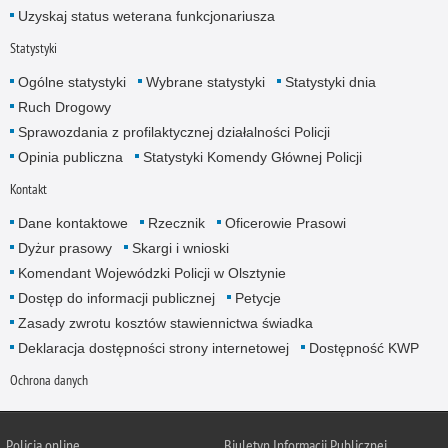
Uzyskaj status weterana funkcjonariusza
Statystyki
Ogólne statystyki
Wybrane statystyki
Statystyki dnia
Ruch Drogowy
Sprawozdania z profilaktycznej działalności Policji
Opinia publiczna
Statystyki Komendy Głównej Policji
Kontakt
Dane kontaktowe
Rzecznik
Oficerowie Prasowi
Dyżur prasowy
Skargi i wnioski
Komendant Wojewódzki Policji w Olsztynie
Dostęp do informacji publicznej
Petycje
Zasady zwrotu kosztów stawiennictwa świadka
Deklaracja dostępności strony internetowej
Dostępność KWP
Ochrona danych
Policja online
Biuletyn Informacji Publicznej