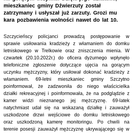
mieszkaniec gminy Dźwierzuty został
zatrzymany i usłyszał już zarzuty. Grozi mu
kara pozbawienia wolności nawet do lat 10.
Szczycieńscy policjanci prowadzą postępowanie w
sprawie usiłowania kradzieży z włamaniem do domku
letniskowego w Trelkowie oraz zniszczenia mienia. W
czwartek (20.10.2022r.) do oficera dyżurnego wpłynęło
telefoniczne zgłoszenie dotyczące ujęcia na gorącym
uczynku mężczyzny, który usiłował dokonać kradzieży z
włamaniem. 69-letni mieszkaniec gminy Szczytno
poinformował, że zadzwoniła do niego właścicielka
działki rekreacyjnej i poinformowała, że na podglądzie z
kamer widzi nieznanego jej mężczyznę. 69-latek
natychmiast udał się na wskazaną działkę i zauważył
uszkodzone drzwi wejściowe do domku letniskowego
oraz uszkodzoną kamerę monitoringu. Po chwili na
terenie posesji zauważył mężczyznę ukrywającego się w