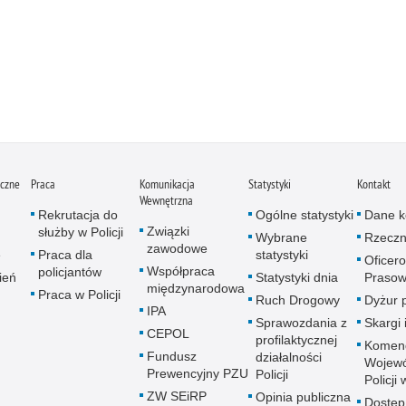
iczne
Praca
Komunikacja
Statystyki
Kontakt
Wewnętrzna
Rekrutacja do
Ogólne statystyki
Dane k
Związki
służby w Policji
Wybrane
Rzeczn
zawodowe
e
Praca dla
statystyki
Oficer
Współpraca
policjantów
ień
Statystyki dnia
Prasow
międzynarodowa
Praca w Policji
Ruch Drogowy
Dyżur 
IPA
Sprawozdania z
Skargi 
CEPOL
profilaktycznej
Komen
Fundusz
działalności
Wojewó
Prewencyjny PZU
Policji
Policji
ZW SEiRP
Opinia publiczna
Dostęp