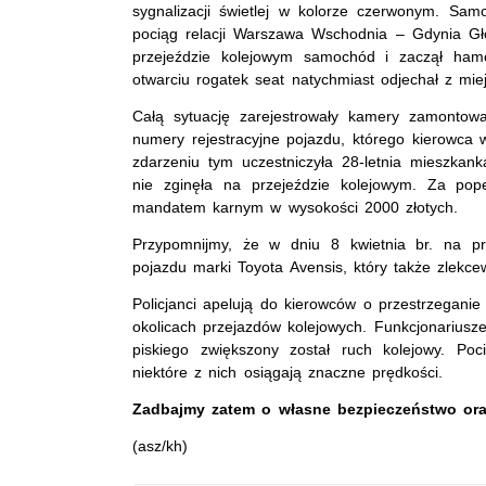
sygnalizacji świetlej w kolorze czerwonym. Sam
pociąg relacji Warszawa Wschodnia – Gdynia Gł
przejeździe kolejowym samochód i zaczął ham
otwarciu rogatek seat natychmiast odjechał z mie
Całą sytuację zarejestrowały kamery zamontowan
numery rejestracyjne pojazdu, którego kierowca w
zdarzeniu tym uczestniczyła 28-letnia mieszkan
nie zginęła na przejeździe kolejowym. Za pope
mandatem karnym w wysokości 2000 złotych.
Przypomnijmy, że w dniu 8 kwietnia br. na prz
pojazdu marki Toyota Avensis, który także zlekc
Policjanci apelują do kierowców o przestrzegan
okolicach przejazdów kolejowych. Funkcjonariusz
piskiego zwiększony został ruch kolejowy. Po
niektóre z nich osiągają znaczne prędkości.
Zadbajmy zatem o własne bezpieczeństwo oraz
(asz/kh)