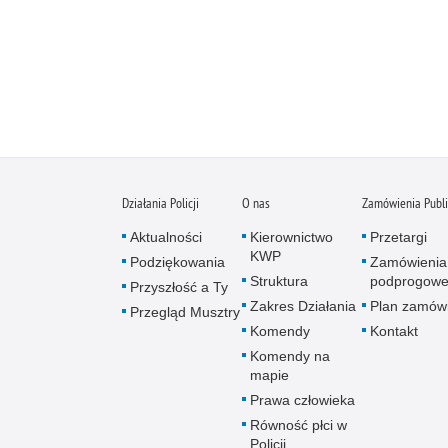
Działania Policji
O nas
Zamówienia Publ
Aktualności
Kierownictwo
Przetargi
KWP
Podziękowania
Zamówienia
Struktura
podprogow
Przyszłość a Ty
Zakres Działania
Plan zamów
Przegląd Musztry
Komendy
Kontakt
Komendy na
mapie
Prawa człowieka
Równość płci w
Policji