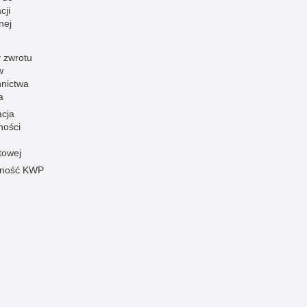
cji
nej
 zwrotu
w
nnictwa
a
acja
ności
towej
pność KWP