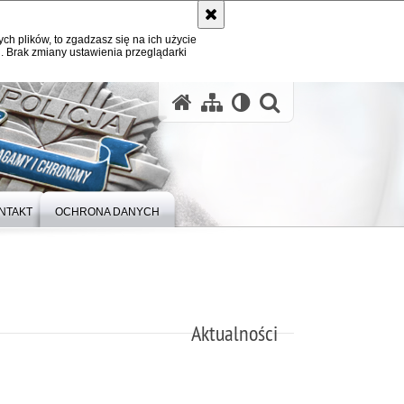
ych plików, to zgadzasz się na ich użycie
. Brak zmiany ustawienia przeglądarki
otwórz wysz
NTAKT
OCHRONA DANYCH
Aktualności