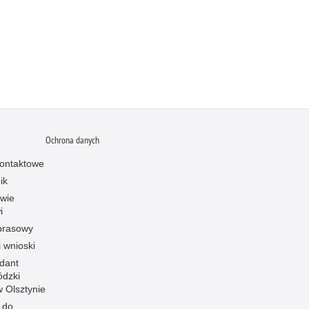
Ochrona danych
ontaktowe
ik
owie
i
prasowy
i wnioski
dant
dzki
 w Olsztynie
 do