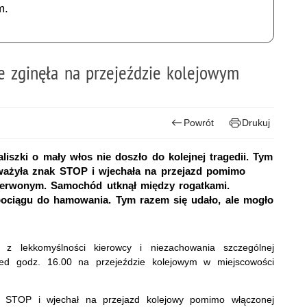
m.
e zginęła na przejeździe kolejowym
Powrót
Drukuj
iszki o mały włos nie doszło do kolejnej tragedii. Tym
eważyła znak STOP i wjechała na przejazd pomimo
 czerwonym. Samochód utknął między rogatkami.
pociągu do hamowania. Tym razem się udało, ale mogło
j z lekkomyślności kierowcy i niezachowania szczególnej
rzed godz. 16.00 na przejeździe kolejowym w miejscowości
k STOP i wjechał na przejazd kolejowy pomimo włączonej