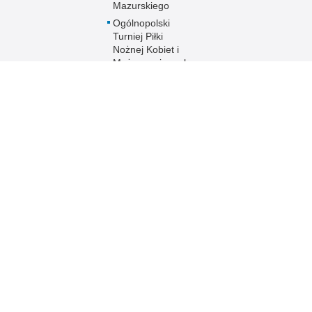
Mazurskiego
Ogólnopolski
Turniej Piłki
Nożnej Kobiet i
Mężczyzn im. mł.
asp. Marka
Cekały
Zakwaterowanie
funkcjonariuszy
policji
Sport
Uzyskaj status
weterana
funkcjonariusza
 Publicznej
Redakcja serwisu
Nota prawna
Chcesz wykorzystać m
ja Warmińsko-
Kontakt z redakcją
z serwisu Policja Wa