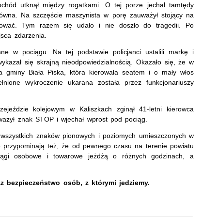
ochód utknął między rogatkami. O tej porze jechał tamtędy
ówna. Na szczęście maszynista w porę zauważył stojący na
ować. Tym razem się udało i nie doszło do tragedii. Po
jsca zdarzenia.
e w pociągu. Na tej podstawie policjanci ustalili markę i
ykazał się skrajną nieodpowiedzialnością. Okazało się, że w
ka gminy Biała Piska, która kierowała seatem i o mały włos
łnione wykroczenie ukarana została przez funkcjonariuszy
ejeździe kolejowym w Kaliszkach zginął 41-letni kierowca
eważył znak STOP i wjechał wprost pod pociąg.
ie wszystkich znaków pionowych i poziomych umieszczonych w
e przypominają też, że od pewnego czasu na terenie powiatu
ciągi osobowe i towarowe jeżdżą o różnych godzinach, a
 bezpieczeństwo osób, z którymi jedziemy.