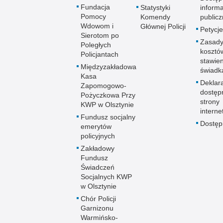
Fundacja
Statystyki
informa
Pomocy
Komendy
publicz
Wdowom i
Głównej Policji
Petycje
Sierotom po
Zasady
Poległych
kosztó
Policjantach
stawie
Międzyzakładowa
świadk
Kasa
Deklar
Zapomogowo-
dostęp
Pożyczkowa Przy
strony
KWP w Olsztynie
interne
Fundusz socjalny
Dostę
emerytów
policyjnych
Zakładowy
Fundusz
Świadczeń
Socjalnych KWP
w Olsztynie
Chór Policji
Garnizonu
Warmińsko-