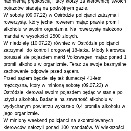
nadmierną prędkością i tacy którzy za kierownicę swoich
pojazdów siadają na podwójnym gazie.
W sobotę (09.07.22) w Ostródzie policjanci zatrzymali
rowerzystę, który jechał rowerem mając prawie promil
alkoholu w swoim organizmie. Na rowerzystę nałożono
mandat w wysokości 2500 złotych.
W niedzielę (10.07.22) również w Ostródzie policjanci
zatrzymali do kontroli drogowej 18-latka. Młody kierowca
poruszał się pojazdem marki Volkswagen mając ponad 1
promil alkoholu w organizmie. Teraz za swoje bezmyślne
zachowanie odpowie przed sądem.
Przed sądem będzie się też tłumaczył 41-letni
mężczyzna, który w minioną sobotę (09.07.22) w
Ostródzie kierował swoim pojazdem będąc w stanie po
użyciu alkoholu. Badanie na zawartość alkoholu w
wydychanym powietrzu wykazało 0,4 promila alkoholu w
jego organizmie.
W miniony weekend policjanci na skontrolowanych
kierowców nałożyli ponad 100 mandatów. W większości