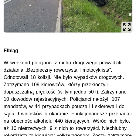
Elbląg
W weekend policjanci z ruchu drogowego prowadzili
działania „Bezpieczny rowerzysta i motocyklista”.
Odnotowali 18 kolizji. Nie było wypadków drogowych.
Zatrzymano 109 kierowców, którzy przekroczyli
dopuszczalną prędkość (w tym jedno 50+). Zatrzymano
10 dowodów rejestracyjnych. Policjanci nałożyli 107
mandatów, w 44 przypadkach pouczali i skierowali do
sądu 9 wniosków o ukaranie. Funkcjonariusze przebadali
na obecność alkoholu 440 kierujących. Wśród nich było,
aż 10 nietrzeźwych. 9 z nich to rowerzyści. Niechlubny
rekordzista to kierujący volkswagenem. Został zatrzymany