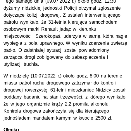
Tego samego dnia (09.07.2022 r.) około godz. 12:30
dyżurny nidzickiej jednostki Policji otrzymał zgłoszenie
dotyczące kolizji drogowej. Z ustaleń interweniującego
patrolu wynikało, że 31-letnia kierująca samochodem
osobowym marki Renault jadąc w kierunku
miejscowości Szerokopaś, uderzyła w sarnę, która nagle
wybiegła z pola uprawnego. W wyniku zderzenia zwierzę
padło. O zaistniałej sytuacji został powiadomiony
zarządca drogi zobligowany do zabezpieczenia i
utylizacji truchła.
W niedzielę (10.07.2022 r.) około godz. 8:00 na terenie
miasta patrol ruchu drogowego zatrzymał do kontroli
drogowej rowerzystę. 61-letni mieszkaniec Nidzicy został
poddany badaniu na stan trzeźwości, z którego wynikało,
że w jego organizmie krąży 2,2 promila alkoholu.
Kontrola drogowa zakończyła się dla kierującego
jednośladem mandatem karnym w kwocie 2500 zł.
Olecko