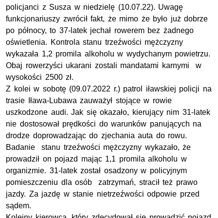
policjanci z Susza w niedzielę (10.07.22). Uwagę
funkcjonariuszy zwrócił fakt, że mimo że było już dobrze
po północy, to 37-latek jechał rowerem bez żadnego
oświetlenia. Kontrola stanu trzeźwości mężczyzny
wykazała 1,2 promila alkoholu w wydychanym powietrzu.
Obaj rowerzyści ukarani zostali mandatami karnymi w
wysokości 2500 zł.
Z kolei w sobotę (09.07.2022 r.) patrol iławskiej policji na
trasie Iława-Lubawa zauważył stojące w rowie
uszkodzone audi. Jak się okazało, kierujący nim 31-latek
nie dostosował prędkości do warunków panujących na
drodze doprowadzając do zjechania auta do rowu.
Badanie stanu trzeźwości mężczyzny wykazało, że
prowadził on pojazd mając 1,1 promila alkoholu w
organizmie. 31-latek został osadzony w policyjnym
pomieszczeniu dla osób zatrzymań, stracił też prawo
jazdy. Za jazdę w stanie nietrzeźwości odpowie przed
sądem.
Kolejny kierowca, który zdecydował się prowadzić pojazd