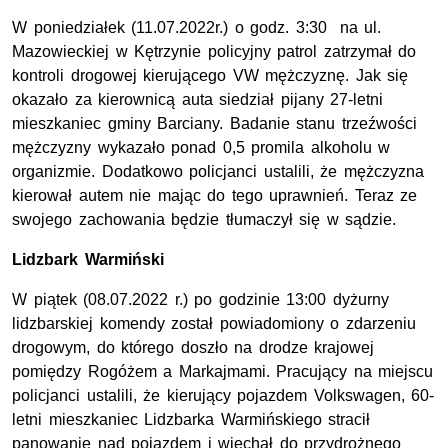
W poniedziałek (11.07.2022r.) o godz. 3:30 na ul.
Mazowieckiej w Kętrzynie policyjny patrol zatrzymał do
kontroli drogowej kierującego VW mężczyznę. Jak się
okazało za kierownicą auta siedział pijany 27-letni
mieszkaniec gminy Barciany. Badanie stanu trzeźwości
mężczyzny wykazało ponad 0,5 promila alkoholu w
organizmie. Dodatkowo policjanci ustalili, że mężczyzna
kierował autem nie mając do tego uprawnień. Teraz ze
swojego zachowania będzie tłumaczył się w sądzie.
Lidzbark Warmiński
W piątek (08.07.2022 r.) po godzinie 13:00 dyżurny
lidzbarskiej komendy został powiadomiony o zdarzeniu
drogowym, do którego doszło na drodze krajowej
pomiędzy Rogóżem a Markajmami. Pracujący na miejscu
policjanci ustalili, że kierujący pojazdem Volkswagen, 60-
letni mieszkaniec Lidzbarka Warmińskiego stracił
panowanie nad pojazdem i wjechał do przydrożnego