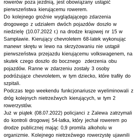
rowerów poza jezdnią, jest obowiązany ustąpić
pierwszeństwa kierującemu rowerem.
Do kolejnego groźnie wyglądającego zdarzenia
drogowego z udziałem dwóch pojazdów doszło w
niedzielę (10.07.2022 r.) na drodze krajowej nr 15 w
Sampławie. Kierujący chevroletem 68-latek wykonując
manewr skrętu w lewo na skrzyżowaniu nie ustąpił
pierwszeństwa przejazdu kierującemu volkswagenem, na
skutek czego doszło do bocznego zderzenia obu
pojazdów. Ranne w zdarzeniu zostały 3 osoby
podróżujące chevroletem, w tym dziecko, które trafiły do
szpitali.
Podczas tego weekendu funkcjonariusze wyeliminowali z
dróg kolejnych nietrzeźwych kierujących, w tym 2
rowerzystów.
Już w piątek (08.07.2022) policjanci z Zalewa zatrzymali
do kontroli drogowej 54-latka, który jechał rowerem po
drodze publicznej mając 0,9 promila alkoholu w
organizmie. Kolejnego nietrzeźwego rowerzystę ujawnili