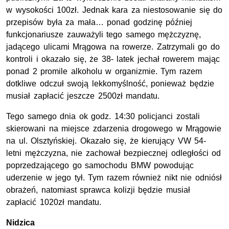
w wysokości 100zł. Jednak kara za niestosowanie się do
przepisów była za mała… ponad godzinę później
funkcjonariusze zauważyli tego samego mężczyznę,
jadącego ulicami Mrągowa na rowerze. Zatrzymali go do
kontroli i okazało się, że 38- latek jechał rowerem mając
ponad 2 promile alkoholu w organizmie. Tym razem
dotkliwe odczuł swoją lekkomyślność, ponieważ będzie
musiał zapłacić jeszcze 2500zł mandatu.
Tego samego dnia ok godz. 14:30 policjanci zostali
skierowani na miejsce zdarzenia drogowego w Mrągowie
na ul. Olsztyńskiej. Okazało się, że kierujący VW 54-
letni mężczyzna, nie zachował bezpiecznej odległości od
poprzedzającego go samochodu BMW powodując
uderzenie w jego tył. Tym razem również nikt nie odniósł
obrażeń, natomiast sprawca kolizji będzie musiał
zapłacić 1020zł mandatu.
Nidzica