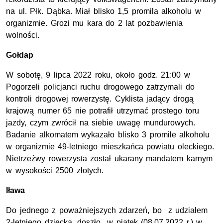
na ul. Płk. Dąbka. Miał blisko 1,5 promila alkoholu w
organizmie. Grozi mu kara do 2 lat pozbawienia
wolności.
Gołdap
W sobotę, 9 lipca 2022 roku, około godz. 21:00 w
Pogorzeli policjanci ruchu drogowego zatrzymali do
kontroli drogowej rowerzystę. Cyklista jadący drogą
krajową numer 65 nie potrafił utrzymać prostego toru
jazdy, czym zwrócił na siebie uwagę mundurowych.
Badanie alkomatem wykazało blisko 3 promile alkoholu
w organizmie 49-letniego mieszkańca powiatu oleckiego.
Nietrzeźwy rowerzysta został ukarany mandatem karnym
w wysokości 2500 złotych.
Iława
Do jednego z poważniejszych zdarzeń, bo z udziałem
2-letniego dziecka, doszło w piątek (08.07.2022 r.) w