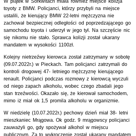
W piątek w Sorkwitach miała również miejsce kolizja
toyoty z BMW. Policjanci, którzy przybyli na miejsce
ustalili, że kierujący BMW 22-letni mężczyzna nie
zachował bezpiecznej odległości od poprzedzającego go
samochodu toyota i uderzył w jego tył. Na szczęście nic
się nikomu nie stało. Sprawca kolizji został ukarany
mandatem w wysokości 1100zł.
Kolejny nietrzeźwy kierowca został zatrzymany w sobotę
(09.07.2022r.) w Pieckach. Tam policjanci zatrzymali do
kontroli drogowej 47- letniego mężczyznę kierującego
renault. Policjanci podczas rozmowy z kierowcą wyczuli
od niego zapach alkoholu, wobec czego zbadali jego
stan trzeźwości. Okazało się, że kierował samochodem,
mimo iż miał ok 1,5 promila alkoholu w organizmie.
W niedzielę (10.07.2022r.) pechowy dzień miał 38- letni
mieszkaniec Mrągowa. Ok godz. 9 mrągowscy policjanci
zauważyli go, gdy spożywał alkohol w miejscu
publicznym. Za to wykroczenie został ukarany mandatem