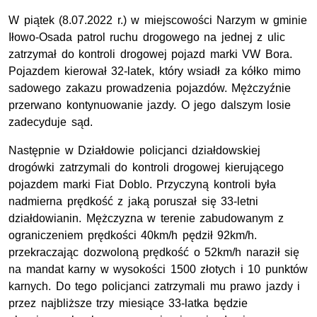
W piątek (8.07.2022 r.) w miejscowości Narzym w gminie
Iłowo-Osada patrol ruchu drogowego na jednej z ulic
zatrzymał do kontroli drogowej pojazd marki VW Bora.
Pojazdem kierował 32-latek, który wsiadł za kółko mimo
sadowego zakazu prowadzenia pojazdów. Mężczyźnie
przerwano kontynuowanie jazdy. O jego dalszym losie
zadecyduje sąd.
Następnie w Działdowie policjanci działdowskiej
drogówki zatrzymali do kontroli drogowej kierującego
pojazdem marki Fiat Doblo. Przyczyną kontroli była
nadmierna prędkość z jaką poruszał się 33-letni
działdowianin. Mężczyzna w terenie zabudowanym z
ograniczeniem prędkości 40km/h pędził 92km/h.
przekraczając dozwoloną prędkość o 52km/h naraził się
na mandat karny w wysokości 1500 złotych i 10 punktów
karnych. Do tego policjanci zatrzymali mu prawo jazdy i
przez najbliższe trzy miesiące 33-latka będzie