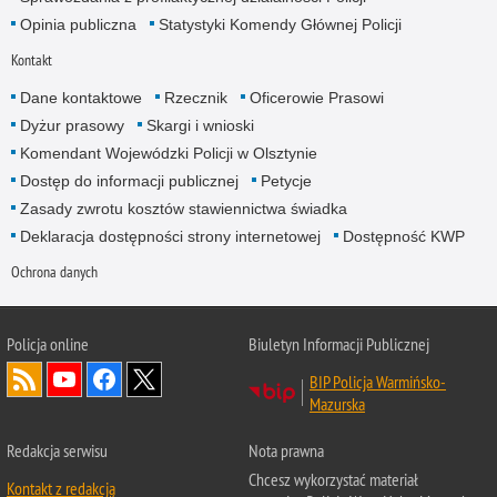
Opinia publiczna
Statystyki Komendy Głównej Policji
Kontakt
Dane kontaktowe
Rzecznik
Oficerowie Prasowi
Dyżur prasowy
Skargi i wnioski
Komendant Wojewódzki Policji w Olsztynie
Dostęp do informacji publicznej
Petycje
Zasady zwrotu kosztów stawiennictwa świadka
Deklaracja dostępności strony internetowej
Dostępność KWP
Ochrona danych
Policja online
Biuletyn Informacji Publicznej
BIP Policja Warmińsko-
Mazurska
Redakcja serwisu
Nota prawna
Chcesz wykorzystać materiał
Kontakt z redakcją