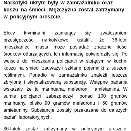
Narkotyki ukryte były w zamrażalniku oraz
koszu na śmieci. Mężczyzna został zatrzymany
w policyjnym areszcie.
Ełccy kryminalni zajmujący się zwalczaniem
przestępczości narkotykowej ustalili, że 36-letni
mieszkaniec miasta może posiadać znaczne ilości
środków odurzających. Ich informację potwierdziły się. Po
wejściu do mieszkania policjanci w stojącym w kuchni
koszu na śmieci zauważyli szklane pojemniki z suszem
roślinnym. Ponadto w zamrażalniku znaleźli jeszcze
zbryloną i skrystalizowaną substancję. Wstępne badania
wskazały, że to marihuana, mefedron i amfetamina. W
sumie policjanci zabezpieczyli ponad 100 gramów
marihuany, blisko 90 gramów mefedronu i 60 gramów
amfetaminy. Substancje zostały przekazane do dalszych
badań laboratoryjnych.
36-latek został zatrzymany w policyjnym areszcie.