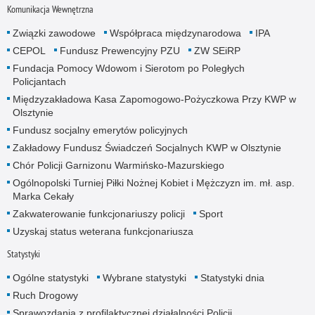
Komunikacja Wewnętrzna
Związki zawodowe
Współpraca międzynarodowa
IPA
CEPOL
Fundusz Prewencyjny PZU
ZW SEiRP
Fundacja Pomocy Wdowom i Sierotom po Poległych
Policjantach
Międzyzakładowa Kasa Zapomogowo-Pożyczkowa Przy KWP w
Olsztynie
Fundusz socjalny emerytów policyjnych
Zakładowy Fundusz Świadczeń Socjalnych KWP w Olsztynie
Chór Policji Garnizonu Warmińsko-Mazurskiego
Ogólnopolski Turniej Piłki Nożnej Kobiet i Mężczyzn im. mł. asp.
Marka Cekały
Zakwaterowanie funkcjonariuszy policji
Sport
Uzyskaj status weterana funkcjonariusza
Statystyki
Ogólne statystyki
Wybrane statystyki
Statystyki dnia
Ruch Drogowy
Sprawozdania z profilaktycznej działalności Policji