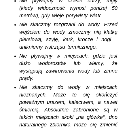
Nie pływajmy w czasie burzy, mgły
(kiedy widoczność wynosi poniżej 50
metrów), gdy wieje porywisty wiatr.
Nie skaczmy rozgrzani do wody. Przed
wejściem do wody zmoczmy nią klatkę
piersiową, szyję, kark, krocze i nogi –
unikniemy wstrząsu termicznego.
Nie pływajmy w miejscach, gdzie jest
dużo wodorostów lub wiemy, że
występują zawirowania wody lub zimne
prądy.
Nie skaczmy do wody w miejscach
nieznanych. Może to się skończyć
poważnym urazem, kalectwem, a nawet
śmiercią. Absolutnie zabronione są w
takich miejscach skoki „na główkę”, dno
naturalnego zbiornika może się zmienić