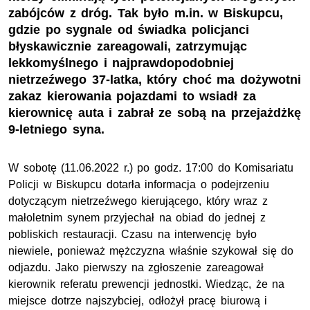
zabójców z dróg. Tak było m.in. w Biskupcu,
gdzie po sygnale od świadka policjanci
błyskawicznie zareagowali, zatrzymując
lekkomyślnego i najprawdopodobniej
nietrzeźwego 37-latka, który choć ma dożywotni
zakaz kierowania pojazdami to wsiadł za
kierownicę auta i zabrał ze sobą na przejażdżkę
9-letniego syna.
W sobotę (11.06.2022 r.) po godz. 17:00 do Komisariatu
Policji w Biskupcu dotarła informacja o podejrzeniu
dotyczącym nietrzeźwego kierującego, który wraz z
małoletnim synem przyjechał na obiad do jednej z
pobliskich restauracji. Czasu na interwencję było
niewiele, ponieważ mężczyzna właśnie szykował się do
odjazdu. Jako pierwszy na zgłoszenie zareagował
kierownik referatu prewencji jednostki. Wiedząc, że na
miejsce dotrze najszybciej, odłożył pracę biurową i