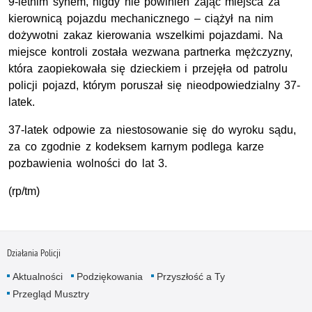
9-letnim synem, nigdy nie powinien zająć miejsca za
kierownicą pojazdu mechanicznego – ciążył na nim
dożywotni zakaz kierowania wszelkimi pojazdami. Na
miejsce kontroli została wezwana partnerka mężczyzny,
która zaopiekowała się dzieckiem i przejęła od patrolu
policji pojazd, którym poruszał się nieodpowiedzialny 37-
latek.
37-latek odpowie za niestosowanie się do wyroku sądu,
za co zgodnie z kodeksem karnym podlega karze
pozbawienia wolności do lat 3.
(rp/tm)
Działania Policji
Aktualności
Podziękowania
Przyszłość a Ty
Przegląd Musztry