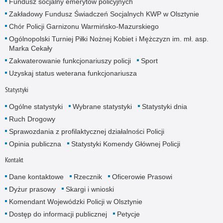
Fundusz socjalny emerytów policyjnych
Zakładowy Fundusz Świadczeń Socjalnych KWP w Olsztynie
Chór Policji Garnizonu Warmińsko-Mazurskiego
Ogólnopolski Turniej Piłki Nożnej Kobiet i Mężczyzn im. mł. asp.
Marka Cekały
Zakwaterowanie funkcjonariuszy policji
Sport
Uzyskaj status weterana funkcjonariusza
Statystyki
Ogólne statystyki
Wybrane statystyki
Statystyki dnia
Ruch Drogowy
Sprawozdania z profilaktycznej działalności Policji
Opinia publiczna
Statystyki Komendy Głównej Policji
Kontakt
Dane kontaktowe
Rzecznik
Oficerowie Prasowi
Dyżur prasowy
Skargi i wnioski
Komendant Wojewódzki Policji w Olsztynie
Dostęp do informacji publicznej
Petycje