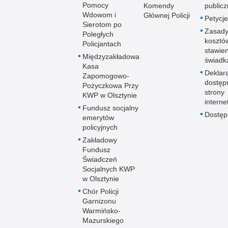
Pomocy
Komendy
publicz
Wdowom i
Głównej Policji
Petycje
Sierotom po
Zasady
Poległych
kosztó
Policjantach
stawie
Międzyzakładowa
świadk
Kasa
Deklar
Zapomogowo-
dostęp
Pożyczkowa Przy
strony
KWP w Olsztynie
interne
Fundusz socjalny
Dostę
emerytów
policyjnych
Zakładowy
Fundusz
Świadczeń
Socjalnych KWP
w Olsztynie
Chór Policji
Garnizonu
Warmińsko-
Mazurskiego