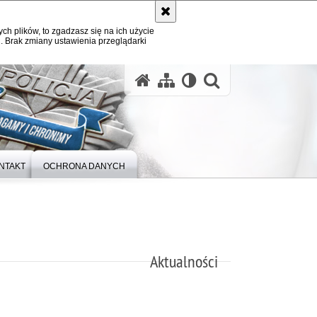
ych plików, to zgadzasz się na ich użycie
. Brak zmiany ustawienia przeglądarki
otwórz wysz
NTAKT
OCHRONA DANYCH
Aktualności