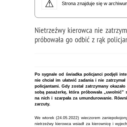
Strona znajduje się w archiwu
Nietrzeźwy kierowca nie zatrzyma
próbowała go odbić z rąk policj
Po sygnale od świadka policjanci podjęli in
nie chciał im ułatwić zadania i nie zatrzymał
policjantami. Gdy został zatrzymany okazało 
sobą pasażerkę, która próbowała „uwolnić” s
na nich i szarpała za umundurowanie. Również
zarzuty.
We wtorek (24.05.2022) wieczorem zaniepokojony 
nietrzeźwy kierowca wsiadł za kierownicę i wyjecha