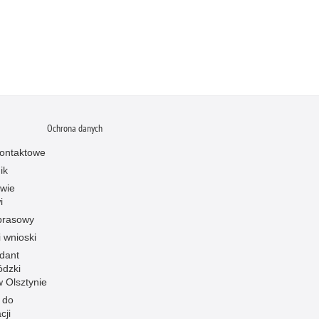
Ochrona danych
ontaktowe
ik
owie
i
prasowy
i wnioski
dant
dzki
 w Olsztynie
 do
cji