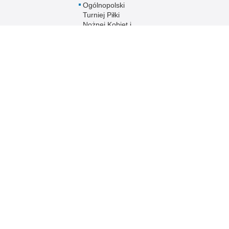
Ogólnopolski
Turniej Piłki
Nożnej Kobiet i
Mężczyzn im. mł.
asp. Marka
Cekały
Zakwaterowanie
funkcjonariuszy
policji
Sport
Uzyskaj status
weterana
funkcjonariusza
 Publicznej
Redakcja serwisu
Nota prawna
Chcesz wykorzystać m
ja Warmińsko-
Kontakt z redakcją
z serwisu Policja Wa
Dostępność
Zapoznaj się z zasad