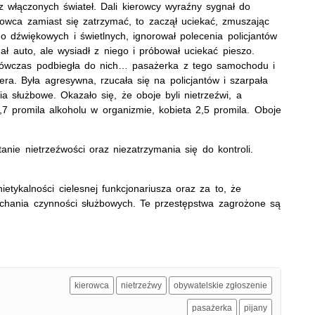
ez włączonych świateł. Dali kierowcy wyraźny sygnał do
rowca zamiast się zatrzymać, to zaczął uciekać, zmuszając
 dźwiękowych i świetlnych, ignorował polecenia policjantów
ł auto, ale wysiadł z niego i próbował uciekać pieszo.
. Wówczas podbiegła do nich… pasażerka z tego samochodu i
ra. Była agresywna, rzucała się na policjantów i szarpała
 służbowe. Okazało się, że oboje byli nietrzeźwi, a
7 promila alkoholu w organizmie, kobieta 2,5 promila. Oboje
anie nietrzeźwości oraz niezatrzymania się do kontroli.
etykalności cielesnej funkcjonariusza oraz za to, że
echania czynności służbowych. Te przestępstwa zagrożone są
kierowca
nietrzeźwy
obywatelskie zgłoszenie
pasażerka
pijany