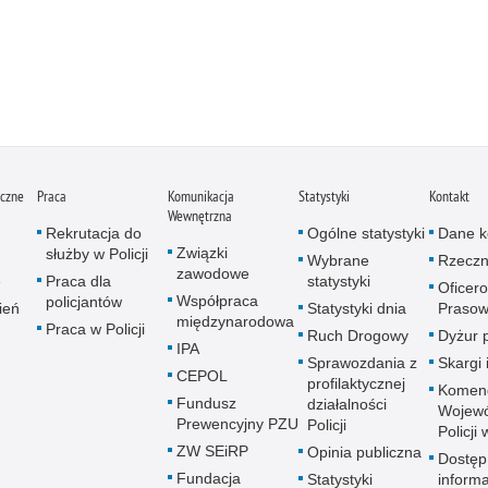
iczne
Praca
Komunikacja
Statystyki
Kontakt
Wewnętrzna
Rekrutacja do
Ogólne statystyki
Dane k
Związki
służby w Policji
Wybrane
Rzeczn
zawodowe
e
Praca dla
statystyki
Oficer
Współpraca
policjantów
ień
Statystyki dnia
Prasow
międzynarodowa
Praca w Policji
Ruch Drogowy
Dyżur 
IPA
Sprawozdania z
Skargi 
CEPOL
profilaktycznej
Komen
Fundusz
działalności
Wojewó
Prewencyjny PZU
Policji
Policji
ZW SEiRP
Opinia publiczna
Dostęp
Fundacja
Statystyki
informa