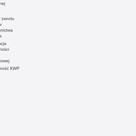
nej
 zwrotu
w
nnictwa
a
acja
ności
towej
pność KWP