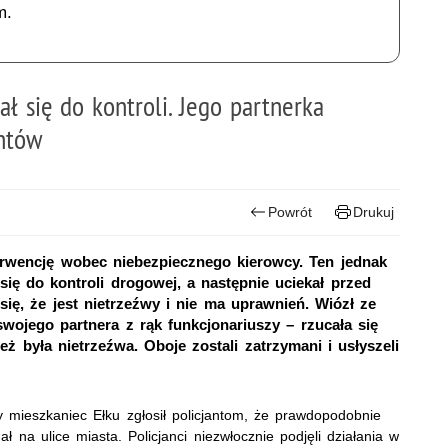
m.
ł się do kontroli. Jego partnerka
antów
Powrót
Drukuj
terwencję wobec niebezpiecznego kierowcy. Ten jednak
 się do kontroli drogowej, a następnie uciekał przed
się, że jest nietrzeźwy i nie ma uprawnień. Wiózł ze
wojego partnera z rąk funkcjonariuszy – rzucała się
 była nietrzeźwa. Oboje zostali zatrzymani i usłyszeli
mieszkaniec Ełku zgłosił policjantom, że prawdopodobnie
ł na ulice miasta. Policjanci niezwłocznie podjęli działania w