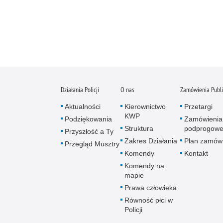
Działania Policji
O nas
Zamówienia Publ
Aktualności
Kierownictwo
Przetargi
KWP
Podziękowania
Zamówienia
Struktura
podprogow
Przyszłość a Ty
Zakres Działania
Plan zamów
Przegląd Musztry
Komendy
Kontakt
Komendy na
mapie
Prawa człowieka
Równość płci w
Policji