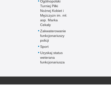
Ogólnopolski
Turniej Piłki
Nożnej Kobiet i
Mężczyzn im. mł.
asp. Marka
Cekały
Zakwaterowanie
funkcjonariuszy
policji
Sport
Uzyskaj status
weterana
funkcjonariusza
 Publicznej
Redakcja serwisu
Nota prawna
Chcesz wykorzystać m
ja Warmińsko-
Kontakt z redakcją
z serwisu Policja Wa
Dostępność
Zapoznaj się z zasad