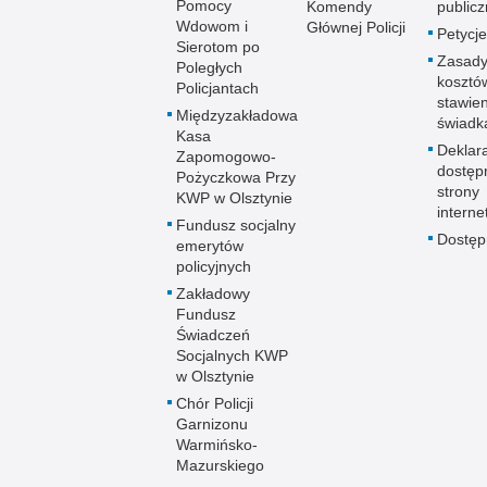
Pomocy
Komendy
publicz
Wdowom i
Głównej Policji
Petycje
Sierotom po
Zasady
Poległych
kosztó
Policjantach
stawie
Międzyzakładowa
świadk
Kasa
Deklar
Zapomogowo-
dostęp
Pożyczkowa Przy
strony
KWP w Olsztynie
interne
Fundusz socjalny
Dostę
emerytów
policyjnych
Zakładowy
Fundusz
Świadczeń
Socjalnych KWP
w Olsztynie
Chór Policji
Garnizonu
Warmińsko-
Mazurskiego