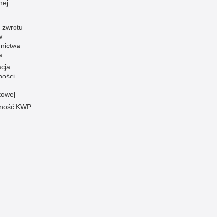
nej
 zwrotu
w
nnictwa
a
acja
ności
towej
pność KWP