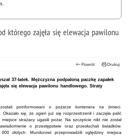
m.
od którego zajęła się elewacja pawilonu
Powrót
Drukuj
łyszał 37-latek. Mężczyzna podpaloną paczkę zapałek
ajęła się elewacja pawilonu handlowego. Straty
 zostali poinformowani o pożarze kontenera na śmieci.
 Okazało się, że ogień już się rozprzestrzenił i zaczęła palić
iejsce strażacy ugasili pożar. Na szczęście nikt nie został
 zawiadomienie o przestępstwie oraz przesłuchali świadków.
000 złotych. Mundurowi przeprowadzili oględziny miejsca