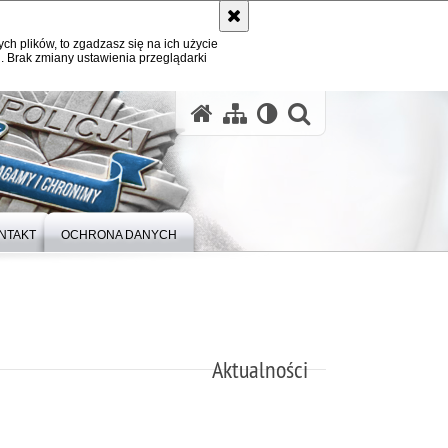
ych plików, to zgadzasz się na ich użycie
. Brak zmiany ustawienia przeglądarki
otwórz wysz
NTAKT
OCHRONA DANYCH
Aktualności