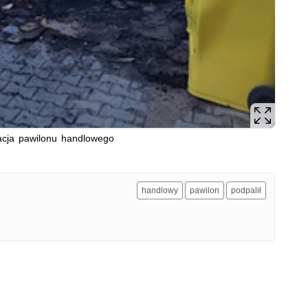
acja pawilonu handlowego
handlowy
pawilon
podpalił