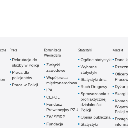
iczne
Praca
Komunikacja
Statystyki
Kontakt
Wewnętrzna
Rekrutacja do
Ogólne statystyki
Dane k
Związki
służby w Policji
Wybrane
Rzeczn
zawodowe
e
Praca dla
statystyki
Oficer
Współpraca
policjantów
ień
Statystyki dnia
Prasow
międzynarodowa
Praca w Policji
Ruch Drogowy
Dyżur 
IPA
Sprawozdania z
Skargi 
CEPOL
profilaktycznej
Komen
Fundusz
działalności
Wojewó
Prewencyjny PZU
Policji
Policji
ZW SEiRP
Opinia publiczna
Dostęp
Fundacja
Statystyki
informa