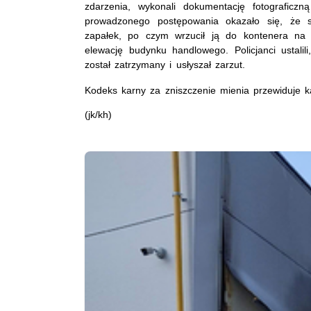
zdarzenia, wykonali dokumentację fotograficz
prowadzonego postępowania okazało się, że 
zapałek, po czym wrzucił ją do kontenera na m
elewację budynku handlowego. Policjanci ustali
został zatrzymany i usłyszał zarzut.
Kodeks karny za zniszczenie mienia przewiduje k
(jk/kh)