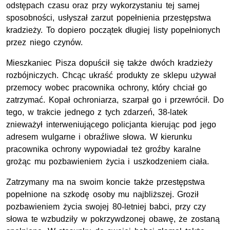
odstępach czasu oraz przy wykorzystaniu tej samej
sposobności, usłyszał zarzut popełnienia przestępstwa
kradzieży. To dopiero początek długiej listy popełnionych
przez niego czynów.
Mieszkaniec Pisza dopuścił się także dwóch kradzieży
rozbójniczych. Chcąc ukraść produkty ze sklepu używał
przemocy wobec pracownika ochrony, który chciał go
zatrzymać. Kopał ochroniarza, szarpał go i przewrócił. Do
tego, w trakcie jednego z tych zdarzeń, 38-latek
znieważył interweniującego policjanta kierując pod jego
adresem wulgarne i obraźliwe słowa. W kierunku
pracownika ochrony wypowiadał też groźby karalne
grożąc mu pozbawieniem życia i uszkodzeniem ciała.
Zatrzymany ma na swoim koncie także przestępstwa
popełnione na szkodę osoby mu najbliższej. Groził
pozbawieniem życia swojej 80-letniej babci, przy czy
słowa te wzbudziły w pokrzywdzonej obawę, że zostaną