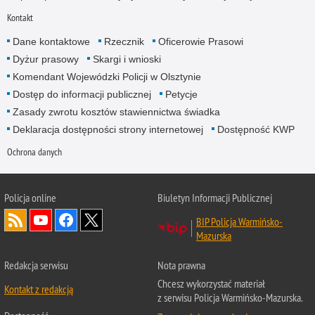
Kontakt
Dane kontaktowe
Rzecznik
Oficerowie Prasowi
Dyżur prasowy
Skargi i wnioski
Komendant Wojewódzki Policji w Olsztynie
Dostęp do informacji publicznej
Petycje
Zasady zwrotu kosztów stawiennictwa świadka
Deklaracja dostępności strony internetowej
Dostępność KWP
Ochrona danych
Policja online
Biuletyn Informacji Publicznej
BIP Policja Warmińsko-
Mazurska
Redakcja serwisu
Nota prawna
Chcesz wykorzystać materiał
Kontakt z redakcją
z serwisu Policja Warmińsko-Mazurska.