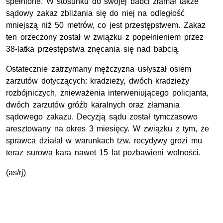
spełnione. W stosunku do swojej babci złamał także
sądowy zakaz zbliżania się do niej na odległość
mniejszą niż 50 metrów, co jest przestępstwem. Zakaz
ten orzeczony został w związku z popełnieniem przez
38-latka przestępstwa znęcania się nad babcią.
Ostatecznie zatrzymany mężczyzna usłyszał osiem
zarzutów dotyczących: kradzieży, dwóch kradzieży
rozbójniczych, znieważenia interweniującego policjanta,
dwóch zarzutów gróźb karalnych oraz złamania
sądowego zakazu. Decyzją sądu został tymczasowo
aresztowany na okres 3 miesięcy. W związku z tym, że
sprawca działał w warunkach tzw. recydywy grozi mu
teraz surowa kara nawet 15 lat pozbawieni wolności.
(as/rj)