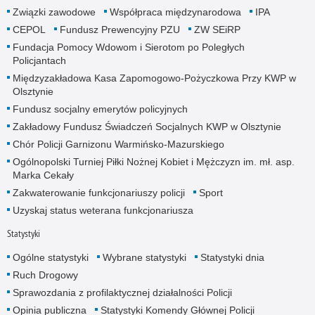
Związki zawodowe
Współpraca międzynarodowa
IPA
CEPOL
Fundusz Prewencyjny PZU
ZW SEiRP
Fundacja Pomocy Wdowom i Sierotom po Poległych
Policjantach
Międzyzakładowa Kasa Zapomogowo-Pożyczkowa Przy KWP w
Olsztynie
Fundusz socjalny emerytów policyjnych
Zakładowy Fundusz Świadczeń Socjalnych KWP w Olsztynie
Chór Policji Garnizonu Warmińsko-Mazurskiego
Ogólnopolski Turniej Piłki Nożnej Kobiet i Mężczyzn im. mł. asp.
Marka Cekały
Zakwaterowanie funkcjonariuszy policji
Sport
Uzyskaj status weterana funkcjonariusza
Statystyki
Ogólne statystyki
Wybrane statystyki
Statystyki dnia
Ruch Drogowy
Sprawozdania z profilaktycznej działalności Policji
Opinia publiczna
Statystyki Komendy Głównej Policji