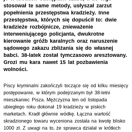
stosował te same metody, usłyszał zarzut
popełnienia przestępstwa kradzieży. Inne
przestępstwa, których się dopuścił to: dwie
kradzieże rozbójnicze, znieważenie
interweniującego policjanta, dwukrotne
kierowanie gróźb karalnych oraz naruszenie
sądowego zakazu zbliżania się do własnej
babci. 38-latek został tymczasowo aresztowany.
Grozi mu kara nawet 15 lat pozbawienia
wolności.
Piscy kryminalni zakończyli toczące się od kilku miesięcy
postępowanie, w którym podejrzanym był 38-letni
mieszkaniec Pisza. Mężczyzna ten od listopada
ubiegłego roku dokonał 19 kradzieży w piskich
marketach. Kradł głównie wódkę. Łączna wartość
skradzionego towaru wyceniona została na kwotę blisko
1000 zł. Z uwagi na to, że sprawca działał w krótkich