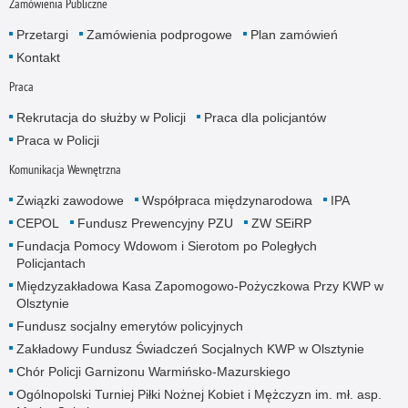
Zamówienia Publiczne
Przetargi
Zamówienia podprogowe
Plan zamówień
Kontakt
Praca
Rekrutacja do służby w Policji
Praca dla policjantów
Praca w Policji
Komunikacja Wewnętrzna
Związki zawodowe
Współpraca międzynarodowa
IPA
CEPOL
Fundusz Prewencyjny PZU
ZW SEiRP
Fundacja Pomocy Wdowom i Sierotom po Poległych
Policjantach
Międzyzakładowa Kasa Zapomogowo-Pożyczkowa Przy KWP w
Olsztynie
Fundusz socjalny emerytów policyjnych
Zakładowy Fundusz Świadczeń Socjalnych KWP w Olsztynie
Chór Policji Garnizonu Warmińsko-Mazurskiego
Ogólnopolski Turniej Piłki Nożnej Kobiet i Mężczyzn im. mł. asp.