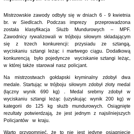
Mistrzowskie zawody odbyły się w dniach 6 - 9 kwietnia
br. w Siedlcach. Podczas imprezy przeprowadzona
została klasyfikacja Służb Mundurowych – MPF.
Zawodnicy rywalizowali w trójboju siłowym składającym
się z trzech konkurencji: przysiadu ze sztangą,
wyciskaniu sztangi leżąc i martwego ciągu. Dodatkową
konkurencją było pojedyncze wyciskanie sztangi leżąc,
w której także starował nasz policjant.
Na mistrzostwach gołdapski kryminalny zdobył dwa
medale. Startując w trójboju siłowym zdobył złoty medal
(łączny wynik 690 kg) . Medal srebrny zdobył w
wyciskaniu sztangi leżąc (uzyskując wynik 200 kg) w
kategorii do 125 kg służb mundurowych. Osiągnięte
rezultaty potwierdzają, że jest jednym z najsilniejszych
Policjantów w kraju.
Warto przypomnieć, że to nie jest jedyne osiągnięcie