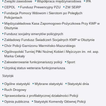
Związki zawodowe
Współpraca międzynarodowa
IPA
CEPOL
Fundusz Prewencyjny PZU
ZW SEiRP
Fundacja Pomocy Wdowom i Sierotom po Poległych
Policjantach
Międzyzakładowa Kasa Zapomogowo-Pożyczkowa Przy KWP w
Olsztynie
Fundusz socjalny emerytów policyjnych
Zakładowy Fundusz Świadczeń Socjalnych KWP w Olsztynie
Chór Policji Garnizonu Warmińsko-Mazurskiego
Ogólnopolski Turniej Piłki Nożnej Kobiet i Mężczyzn im. mł. asp.
Marka Cekały
Zakwaterowanie funkcjonariuszy policji
Sport
Uzyskaj status weterana funkcjonariusza
Statystyki
Ogólne statystyki
Wybrane statystyki
Statystyki dnia
Ruch Drogowy
Sprawozdania z profilaktycznej działalności Policji
Opinia publiczna
Statystyki Komendy Głównej Policji