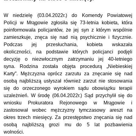
W niedzielę (03.04.2022r.) do Komendy Powiatowej
Policji w Mrągowie zgłosiła się 73-letnia kobieta, która
poinformowała policjantów, że jej syn z którym wspólnie
zamieszkuje, znęca się nad nią psychicznie i fizycznie.
Podczas jej przesłuchania, kobieta wskazała
okoliczności, na podstawie których policjanci podjęli
decyzję o niezwłocznym zatrzymaniu jej 40-letniego
syna. Rodzina została objęta procedurą „Niebieskiej
Karty”. Mężczyzna oprócz zarzutu za znęcanie się nad
osobą najbliższą usłyszał również zarzut nie stosowania
się do orzeczonego wyrokiem sądu obowiązku terapii
uzależnień. W środę (06.04.2022r.) Sąd przychylił się do
wniosku Prokuratora Rejonowego w Mrągowie i
zastosował wobec mężczyzny tymczasowy areszt na
okres trzech miesięcy. Za przestępstwo znęcania się nad
osobą najbliższą grozi mu do 5 lat pozbawienia
wolności.