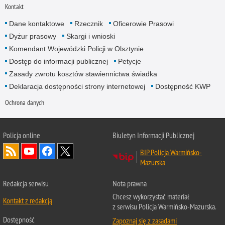
Kontakt
Dane kontaktowe
Rzecznik
Oficerowie Prasowi
Dyżur prasowy
Skargi i wnioski
Komendant Wojewódzki Policji w Olsztynie
Dostęp do informacji publicznej
Petycje
Zasady zwrotu kosztów stawiennictwa świadka
Deklaracja dostępności strony internetowej
Dostępność KWP
Ochrona danych
Policja online
Biuletyn Informacji Publicznej
BIP Policja Warmińsko-
Mazurska
Redakcja serwisu
Nota prawna
Chcesz wykorzystać materiał
Kontakt z redakcją
z serwisu Policja Warmińsko-Mazurska.
Dostępność
Zapoznaj się z zasadami