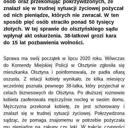
osób oraz przekonując pokrzywdzonych, że
znalazł się w trudnej sytuacji życiowej pożyczał
od nich pieniądze, których nie zwracał. W ten
sposób pięć osób straciło ponad 50 tysięcy
złotych. W tej sprawie do olsztyńskiego sądu
wpłynął akt oskarżenia. 38-latkowi grozi kara
do 15 lat pozbawienia wolności.
Sprawa ma swój początek w lipcu 2020 roku. Wówczas
do Komendy Miejskiej Policji w Olsztynie zgłosiła się
mieszkanka Olsztyna i poinformowała, że padła ofiarą
oszusta. Z relacji kobiety wynikało, że kilka miesięcy
wcześniej poznała pewnego 38-latka, który przyjechał w
celach biznesowych do Olsztyna. Po dłuższej rozmowie
kobieta zaoferowała mężczyźnie nocleg w swoim domu.
Mężczyzna przekonał kobietę, że jest schorowany i
znalazł się w trudnej sytuacji życiowej. Pokrzywdzona
sądząc, że pomaga znajomemu w potrzebie pożyczała
mu pieniądze na zakupy czy leki. W trakcie czynności