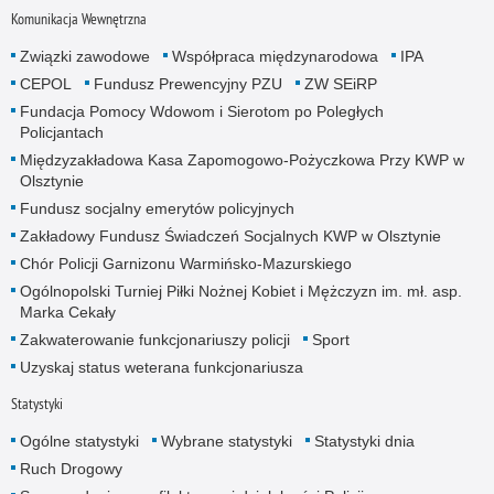
Komunikacja Wewnętrzna
Związki zawodowe
Współpraca międzynarodowa
IPA
CEPOL
Fundusz Prewencyjny PZU
ZW SEiRP
Fundacja Pomocy Wdowom i Sierotom po Poległych
Policjantach
Międzyzakładowa Kasa Zapomogowo-Pożyczkowa Przy KWP w
Olsztynie
Fundusz socjalny emerytów policyjnych
Zakładowy Fundusz Świadczeń Socjalnych KWP w Olsztynie
Chór Policji Garnizonu Warmińsko-Mazurskiego
Ogólnopolski Turniej Piłki Nożnej Kobiet i Mężczyzn im. mł. asp.
Marka Cekały
Zakwaterowanie funkcjonariuszy policji
Sport
Uzyskaj status weterana funkcjonariusza
Statystyki
Ogólne statystyki
Wybrane statystyki
Statystyki dnia
Ruch Drogowy