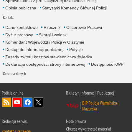
Sprawozdania z profilaktycznej działalności Policji
Opinia publiczna
Statystyki Komendy Głównej Policji
Kontakt
Dane kontaktowe
Rzecznik
Oficerowie Prasowi
Dyżur prasowy
Skargi i wnioski
Komendant Wojewódzki Policji w Olsztynie
Dostęp do informacji publicznej
Petycje
Zasady zwrotu kosztów stawiennictwa świadka
Deklaracja dostępności strony internetowej
Dostępność KWP
Ochrona danych
Policja online
Biuletyn Informacji Publicznej
BIP Policja Warmińsko-
Mazurska
Redakcja serwisu
Nota prawna
Chcesz wykorzystać materiał
Kontakt z redakcją