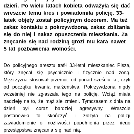
dzień. Po wielu latach kobieta odważyła się dać
wreszcie temu kres i powiadomiła policję. 33-
latek objęty został policyjnym dozorem. Ma też
zakaz kontaktu z pokrzywdzoną, zakaz zbliżania
się do niej i nakaz opuszczenia mieszkania. Za
znęcanie się nad rodziną grozi mu kara nawet
5 lat pozbawienia wolności.
Do policyjnego aresztu trafił 33-letni mieszkaniec Pisza,
który znęcał się psychicznie i fizycznie nad żoną.
Mężczyzna stosował przemoc od ponad sześciu lat, czyli
od początku trwania małżeństwa. Pokrzywdzona nigdy
wcześniej nie zgłaszała tego na policję. Wciąż miała
nadzieję na to, że mąż się zmieni. Tymczasem z dnia na
dzień był coraz bardziej agresywny. Wreszcie
postanowiła to skończyć i złożyła na policji
zawiadomienie o możliwości popełnienia przez niego
przestępstwa znęcania się nad nią.