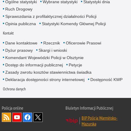
Ogólne statystyki
Wybrane statystyki
Statystyki dnia
Ruch Drogowy
Sprawozdania z profilaktycznej działalności Policji
Opinia publiczna
Statystyki Komendy Głównej Policji
Kontakt
Dane kontaktowe
Rzecznik
Oficerowie Prasowi
Dyżur prasowy
Skargi i wnioski
Komendant Wojewódzki Policji w Olsztynie
Dostęp do informacji publicznej
Petycje
Zasady zwrotu kosztów stawiennictwa świadka
Deklaracja dostępności strony internetowej
Dostępność KWP
Ochrona danych
Policja online
Biuletyn Informacji Publicznej
BIP Policja Warmińsko-
Mazurska