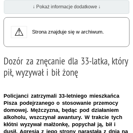
↓ Pokaż informacje dodatkowe ↓
Strona znajduje się w archiwum.
Dozór za znęcanie dla 33-latka, który
pił, wyzywał i bił żonę
Policjanci zatrzymali 33-letniego mieszkańca
Pisza podejrzanego o stosowanie przemocy
domowej. Mężczyzna, będąc pod działaniem
alkoholu, wszczynał awantury. W trakcie tych
kłótni wyzywał małżonkę, popychał ją, bił i
dusił. Agresja z jego strony narastała z dnia na