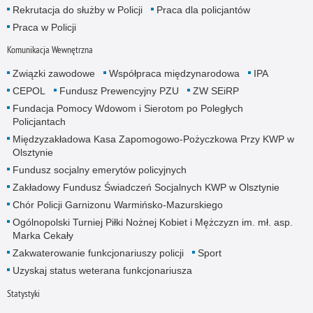
Rekrutacja do służby w Policji
Praca dla policjantów
Praca w Policji
Komunikacja Wewnętrzna
Związki zawodowe
Współpraca międzynarodowa
IPA
CEPOL
Fundusz Prewencyjny PZU
ZW SEiRP
Fundacja Pomocy Wdowom i Sierotom po Poległych
Policjantach
Międzyzakładowa Kasa Zapomogowo-Pożyczkowa Przy KWP w
Olsztynie
Fundusz socjalny emerytów policyjnych
Zakładowy Fundusz Świadczeń Socjalnych KWP w Olsztynie
Chór Policji Garnizonu Warmińsko-Mazurskiego
Ogólnopolski Turniej Piłki Nożnej Kobiet i Mężczyzn im. mł. asp.
Marka Cekały
Zakwaterowanie funkcjonariuszy policji
Sport
Uzyskaj status weterana funkcjonariusza
Statystyki