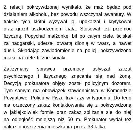
Z relacji pokrzywdzonej wynikało, że mąż będąc pod
działaniem alkoholu, bez powodu wszczynał awantury. W
trakcie tych kłótni wyzywał ją, upokarzał i krytykował
oraz groził uszkodzeniem ciała. Stosował też przemoc
fizyczną. Popychał małżonkę, bił po całym ciele, ściskał
za nadgarstki, uderzał otwartą dłonią w twarz, a nawet
dusił. Składając zawiadomienie na policji pokrzywdzona
miała na ciele liczne siniaki.
Zatrzymany sprawca przemocy usłyszał zarzut
psychicznego i fizycznego znęcania się nad żoną.
Decyzją prokuratora objęty został policyjnym dozorem.
Tym samym ma obowiązek stawiennictwa w Komendzie
Powiatowej Policji w Piszu trzy razy w tygodniu. Do tego
ma orzeczony zakaz kontaktowania się z pokrzywdzoną
w jakiejkolwiek formie oraz zakaz zbliżania się do niej
na odległość mniejszą niż 50 m. Prokurator wydał też
nakaz opuszczenia mieszkania przez 33-latka.