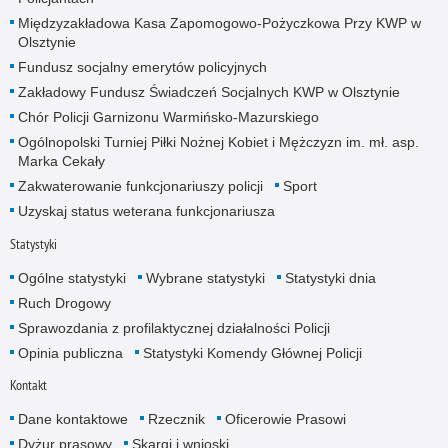
Międzyzakładowa Kasa Zapomogowo-Pożyczkowa Przy KWP w
Olsztynie
Fundusz socjalny emerytów policyjnych
Zakładowy Fundusz Świadczeń Socjalnych KWP w Olsztynie
Chór Policji Garnizonu Warmińsko-Mazurskiego
Ogólnopolski Turniej Piłki Nożnej Kobiet i Mężczyzn im. mł. asp.
Marka Cekały
Zakwaterowanie funkcjonariuszy policji
Sport
Uzyskaj status weterana funkcjonariusza
Statystyki
Ogólne statystyki
Wybrane statystyki
Statystyki dnia
Ruch Drogowy
Sprawozdania z profilaktycznej działalności Policji
Opinia publiczna
Statystyki Komendy Głównej Policji
Kontakt
Dane kontaktowe
Rzecznik
Oficerowie Prasowi
Dyżur prasowy
Skargi i wnioski