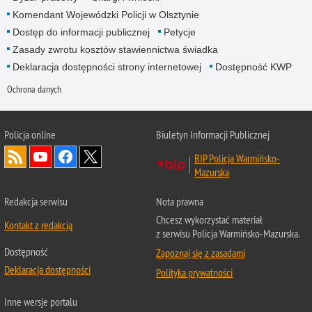
Komendant Wojewódzki Policji w Olsztynie
Dostęp do informacji publicznej
Petycje
Zasady zwrotu kosztów stawiennictwa świadka
Deklaracja dostępności strony internetowej
Dostępność KWP
Ochrona danych
Policja online
Biuletyn Informacji Publicznej
BIP Policja Warmińsko-
Mazurska
Redakcja serwisu
Nota prawna
Chcesz wykorzystać materiał
Kontakt z redakcją
z serwisu Policja Warmińsko-Mazurska.
Dostępność
Zapoznaj się z zasadami
Deklaracja dostępności
Polityka prywatności
Inne wersje portalu