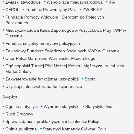
Związki zawodowe
Współpraca międzynarodowa
IPA
CEPOL
Fundusz Prewencyjny PZU
ZW SEiRP
Fundacja Pomocy Wdowom i Sierotom po Poległych
Policjantach
Międzyzakładowa Kasa Zapomogowo-Pożyczkowa Przy KWP w
Olsztynie
Fundusz socjalny emerytów policyjnych
Zakładowy Fundusz Świadczeń Socjalnych KWP w Olsztynie
Chór Policji Garnizonu Warmińsko-Mazurskiego
Ogólnopolski Turniej Piłki Nożnej Kobiet i Mężczyzn im. mł. asp.
Marka Cekały
Zakwaterowanie funkcjonariuszy policji
Sport
Uzyskaj status weterana funkcjonariusza
Statystyki
Ogólne statystyki
Wybrane statystyki
Statystyki dnia
Ruch Drogowy
Sprawozdania z profilaktycznej działalności Policji
Opinia publiczna
Statystyki Komendy Głównej Policji