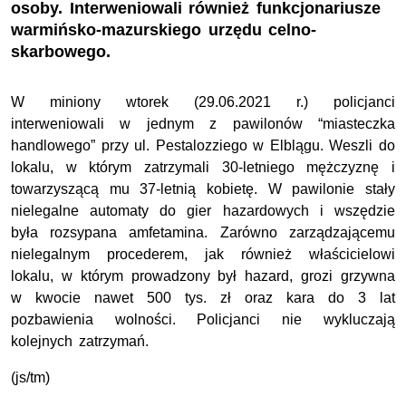
osoby. Interweniowali również funkcjonariusze
warmińsko-mazurskiego urzędu celno-
skarbowego.
W miniony wtorek (29.06.2021 r.) policjanci
interweniowali w jednym z pawilonów “miasteczka
handlowego” przy ul. Pestalozziego w Elblągu. Weszli do
lokalu, w którym zatrzymali 30-letniego mężczyznę i
towarzyszącą mu 37-letnią kobietę. W pawilonie stały
nielegalne automaty do gier hazardowych i wszędzie
była rozsypana amfetamina. Zarówno zarządzającemu
nielegalnym procederem, jak również właścicielowi
lokalu, w którym prowadzony był hazard, grozi grzywna
w kwocie nawet 500 tys. zł oraz kara do 3 lat
pozbawienia wolności. Policjanci nie wykluczają
kolejnych zatrzymań.
(js/tm)