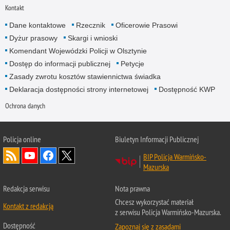
Kontakt
Dane kontaktowe
Rzecznik
Oficerowie Prasowi
Dyżur prasowy
Skargi i wnioski
Komendant Wojewódzki Policji w Olsztynie
Dostęp do informacji publicznej
Petycje
Zasady zwrotu kosztów stawiennictwa świadka
Deklaracja dostępności strony internetowej
Dostępność KWP
Ochrona danych
Policja online
Biuletyn Informacji Publicznej
BIP Policja Warmińsko-
Mazurska
Redakcja serwisu
Nota prawna
Chcesz wykorzystać materiał
Kontakt z redakcją
z serwisu Policja Warmińsko-Mazurska.
Dostępność
Zapoznaj się z zasadami