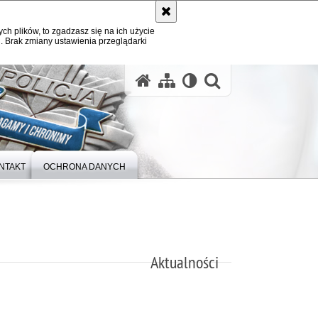
ych plików, to zgadzasz się na ich użycie
. Brak zmiany ustawienia przeglądarki
otwórz wysz
NTAKT
OCHRONA DANYCH
Aktualności