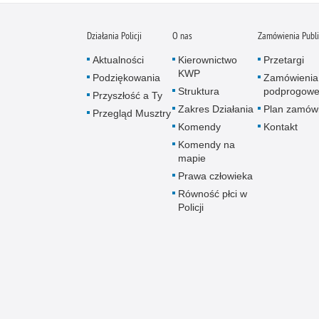
Działania Policji
O nas
Zamówienia Publ
Aktualności
Kierownictwo
Przetargi
KWP
Podziękowania
Zamówienia
Struktura
podprogow
Przyszłość a Ty
Zakres Działania
Plan zamów
Przegląd Musztry
Komendy
Kontakt
Komendy na
mapie
Prawa człowieka
Równość płci w
Policji