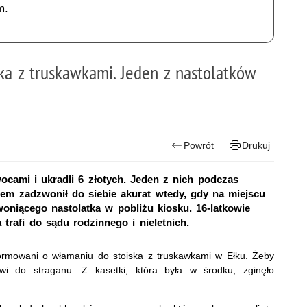
m.
ka z truskawkami. Jeden z nastolatków
Powrót
Drukuj
ocami i ukradli 6 złotych. Jeden z nich podczas
tem zadzwonił do siebie akurat wtedy, gdy na miejscu
zwoniącego nastolatka w pobliżu kiosku. 16-latkowie
trafi do sądu rodzinnego i nieletnich.
informowani o włamaniu do stoiska z truskawkami w Ełku. Żeby
zwi do straganu. Z kasetki, która była w środku, zginęło