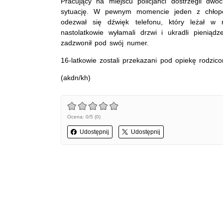
Pracujący na miejscu policjanci dostrzegli dw
sytuację. W pewnym momencie jeden z chłop
odezwał się dźwięk telefonu, który leżał w m
nastolatkowie wyłamali drzwi i ukradli pienią
zadzwonił pod swój numer.
16-latkowie zostali przekazani pod opiekę rodzico
(akdn/kh)
Ocena: 0/5 (0)
Udostępnij
Udostępnij