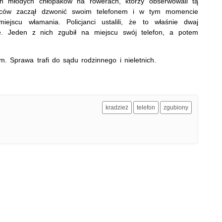
óch młodych chłopaków na rowerach, którzy obserwowali tą
ców zaczął dzwonić swoim telefonem i w tym momencie
iejscu włamania. Policjanci ustalili, że to właśnie dwaj
dze. Jeden z nich zgubił na miejscu swój telefon, a potem
m. Sprawa trafi do sądu rodzinnego i nieletnich.
kradzież
telefon
zgubiony