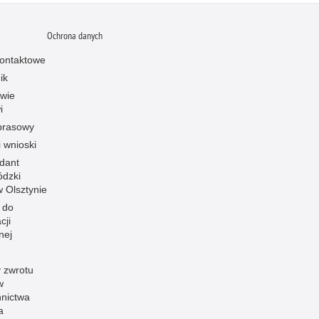
Ochrona danych
ontaktowe
ik
owie
i
prasowy
i wnioski
dant
dzki
 w Olsztynie
 do
cji
nej
 zwrotu
w
nnictwa
a