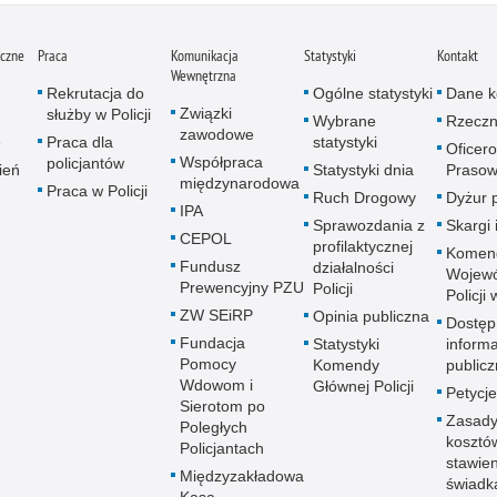
iczne
Praca
Komunikacja
Statystyki
Kontakt
Wewnętrzna
Rekrutacja do
Ogólne statystyki
Dane k
Związki
służby w Policji
Wybrane
Rzeczn
zawodowe
e
Praca dla
statystyki
Oficer
Współpraca
policjantów
ień
Statystyki dnia
Prasow
międzynarodowa
Praca w Policji
Ruch Drogowy
Dyżur 
IPA
Sprawozdania z
Skargi 
CEPOL
profilaktycznej
Komen
Fundusz
działalności
Wojewó
Prewencyjny PZU
Policji
Policji
ZW SEiRP
Opinia publiczna
Dostęp
Fundacja
Statystyki
informa
Pomocy
Komendy
publicz
Wdowom i
Głównej Policji
Petycje
Sierotom po
Zasady
Poległych
kosztó
Policjantach
stawie
Międzyzakładowa
świadk
Kasa