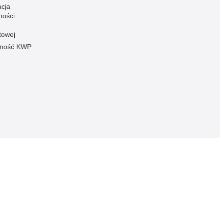
acja
ności
towej
pność KWP