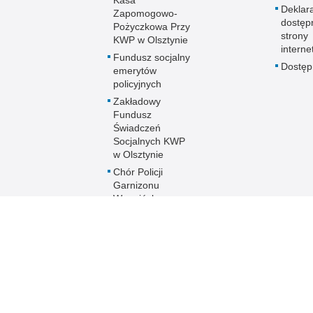
Deklar
Zapomogowo-
dostęp
Pożyczkowa Przy
strony
KWP w Olsztynie
interne
Fundusz socjalny
Dostę
emerytów
policyjnych
Zakładowy
Fundusz
Świadczeń
Socjalnych KWP
w Olsztynie
Chór Policji
Garnizonu
Warmińsko-
Mazurskiego
Ogólnopolski
Turniej Piłki
Nożnej Kobiet i
Mężczyzn im. mł.
asp. Marka
Cekały
Zakwaterowanie