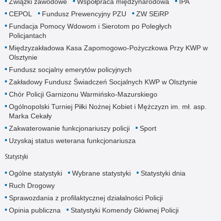
Związki zawodowe
Współpraca międzynarodowa
IPA
CEPOL
Fundusz Prewencyjny PZU
ZW SEiRP
Fundacja Pomocy Wdowom i Sierotom po Poległych
Policjantach
Międzyzakładowa Kasa Zapomogowo-Pożyczkowa Przy KWP w
Olsztynie
Fundusz socjalny emerytów policyjnych
Zakładowy Fundusz Świadczeń Socjalnych KWP w Olsztynie
Chór Policji Garnizonu Warmińsko-Mazurskiego
Ogólnopolski Turniej Piłki Nożnej Kobiet i Mężczyzn im. mł. asp.
Marka Cekały
Zakwaterowanie funkcjonariuszy policji
Sport
Uzyskaj status weterana funkcjonariusza
Statystyki
Ogólne statystyki
Wybrane statystyki
Statystyki dnia
Ruch Drogowy
Sprawozdania z profilaktycznej działalności Policji
Opinia publiczna
Statystyki Komendy Głównej Policji