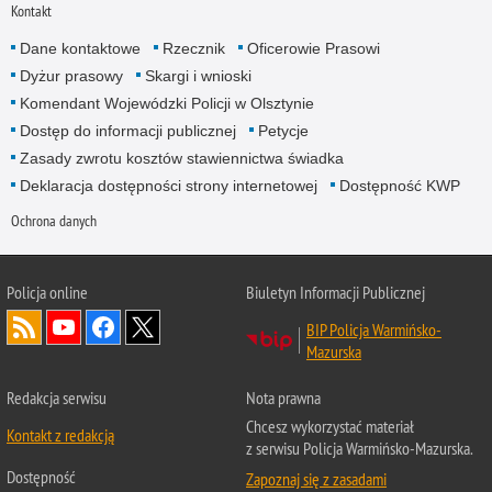
Kontakt
Dane kontaktowe
Rzecznik
Oficerowie Prasowi
Dyżur prasowy
Skargi i wnioski
Komendant Wojewódzki Policji w Olsztynie
Dostęp do informacji publicznej
Petycje
Zasady zwrotu kosztów stawiennictwa świadka
Deklaracja dostępności strony internetowej
Dostępność KWP
Ochrona danych
Policja online
Biuletyn Informacji Publicznej
BIP Policja Warmińsko-
Mazurska
Redakcja serwisu
Nota prawna
Chcesz wykorzystać materiał
Kontakt z redakcją
z serwisu Policja Warmińsko-Mazurska.
Dostępność
Zapoznaj się z zasadami