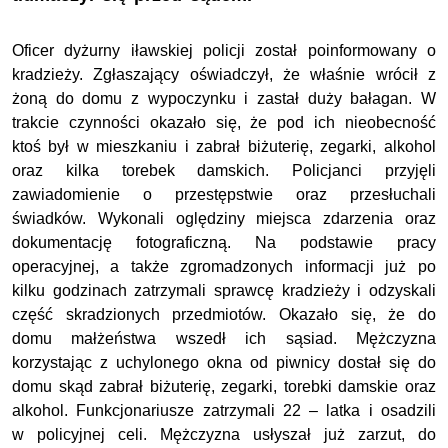
Oficer dyżurny iławskiej policji został poinformowany o
kradzieży. Zgłaszający oświadczył, że właśnie wrócił z
żoną do domu z wypoczynku i zastał duży bałagan. W
trakcie czynności okazało się, że pod ich nieobecność
ktoś był w mieszkaniu i zabrał biżuterię, zegarki, alkohol
oraz kilka torebek damskich. Policjanci przyjęli
zawiadomienie o przestępstwie oraz przesłuchali
świadków. Wykonali oględziny miejsca zdarzenia oraz
dokumentację fotograficzną. Na podstawie pracy
operacyjnej, a także zgromadzonych informacji już po
kilku godzinach zatrzymali sprawcę kradzieży i odzyskali
część skradzionych przedmiotów. Okazało się, że do
domu małżeństwa wszedł ich sąsiad. Mężczyzna
korzystając z uchylonego okna od piwnicy dostał się do
domu skąd zabrał biżuterię, zegarki, torebki damskie oraz
alkohol. Funkcjonariusze zatrzymali 22 – latka i osadzili
w policyjnej celi. Mężczyzna usłyszał już zarzut, do